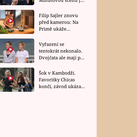
bez dubla
Filip Sajler znovu
před kamerou: Na
Primě ukáže
poctivou kuchyni i
rychlé recepty
Vyřazení se
tentokrát nekonalo.
Dvojčata ale mají po
uzavření třetí etapy
závodu nůž na krku
Šok v Kambodži.
Favoritky Chicas
končí, závod ukázal
svou nejtvrdší tvář