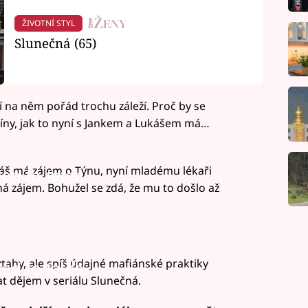
ŽIVOTNÍ STYL
Slunečná (65)
 jí na něm pořád trochu záleží. Proč by se
líny, jak to nyní s Jankem a Lukášem má…
káš má zájem o Týnu, nyní mladému lékaři
led to fetch
má zájem. Bohužel se zdá, že mu to došlo až
tahy, ale spíš údajné mafiánské praktiky
led to fetch
t dějem v seriálu Slunečná.