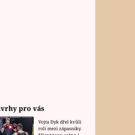
vrhy pro vás
Vojta Dyk dřel kvůli
roli mezi zápasníky.
Minutovou scénu jel