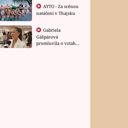
AYTO - Za scénou
natáčení v Thajsku
Gabriela
Gášpárová
promluvila o vztahu
a zakládání rodiny