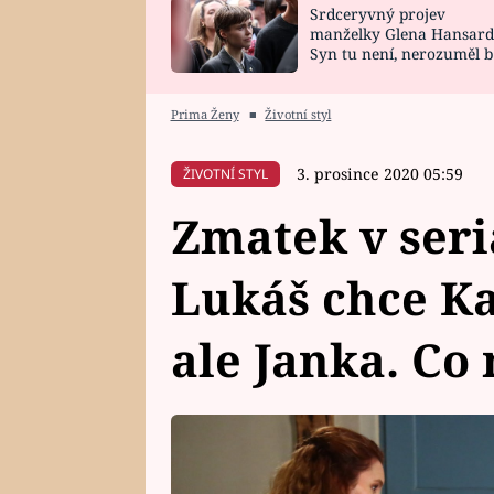
Srdceryvný projev
SNÁŘ
CELEBRITY
manželky Glena Hansard
Syn tu není, nerozuměl b
HOROSKOP NA
VAŘENÍ
tomu, vysvětlila
ROK 2023
Prima Ženy
■
Životní styl
3. prosince 2020 05:59
ŽIVOTNÍ STYL
Zmatek v seri
Lukáš chce Ka
ale Janka. Co