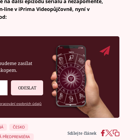
mě na další epizodu seriálu a nezapomeňte,
-line v iPrima Videopůjčovně, nyní v
od:
budeme zasílat
oskopem.
ODESLAT
racování osobních údajů
NÁ
ČESKO
Sdílejte článek
Á PŘEDPREMIÉRA