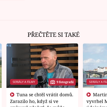
PŘEČTĚTE SI TAKÉ
SERIÁLY A FILMY
SERIÁLY A FI
9 fotografií
Tuna se chtěl vrátit domů.
Martin Písařík jako
Zarazilo ho, když si ve
vyvrhel 