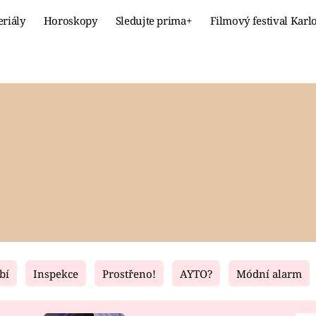
eriály
Horoskopy
Sledujte prima+
Filmový festival Karl
Celebrity
Recept
MÓDA A KRÁSA
HLAVNÍ JÍ
VZTAHY A SEX
SLADKÉ
PRIMA MAMINKA
ZDRAVÉ
bí
Inspekce
Prostřeno!
AYTO?
Módní alarm
Fresh
Living
RECEPTY
BYDLENÍ