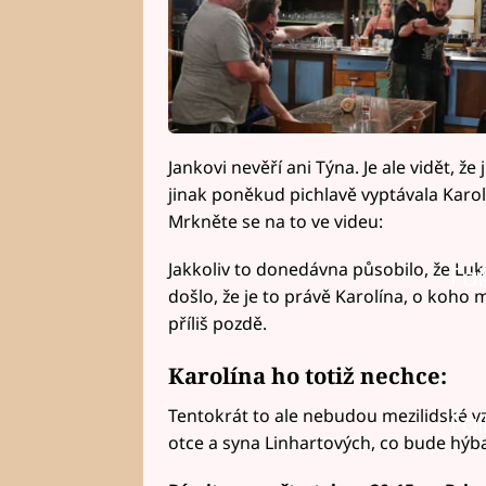
Jankovi nevěří ani Týna. Je ale vidět, že
jinak poněkud pichlavě vyptávala Karo
Mrkněte se na to ve videu:
Jakkoliv to donedávna působilo, že Lu
Fai
došlo, že je to právě Karolína, o koho 
příliš pozdě.
Karolína ho totiž nechce:
Tentokrát to ale nebudou mezilidské vz
Fai
otce a syna Linhartových, co bude hýba