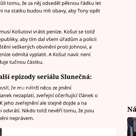
ůli tomu, že za něj odseděl pěknou řádku let
chni na statku budou mít obavy, aby Tony opět
musí Košutovi vrátit peníze. Košut se totiž
publiky, aby tím dal všem úřadům a policii
oštění veškerých obvinění proti Johnovi, a
eníze odmítá vyplatit. A Košut navíc není
duje tučnou částku.
lší epizody seriálu Slunečná:
yslí, že mu náleží něco ze jmění
led to fetch
nek nezaplatí, zveřejní očerňující článek o
K jeho zveřejnění ale stejně dojde a na
Ná
 odvrátí. Nikdo totiž nevěří tomu, že jsou
rněni neprávem.