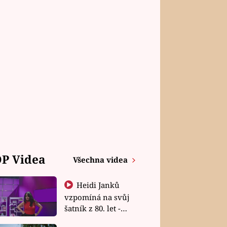
P Videa
Všechna videa
Heidi Janků
vzpomíná na svůj
šatník z 80. let -
Shopaholičky