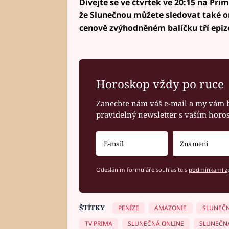
Dívejte se ve čtvrtek ve 20:15 na Pri
že Slunečnou můžete sledovat také on
cenově zvýhodněném balíčku tří epiz
Horoskop vždy po ruce
Zanechte nám váš e-mail a my vám 
pravidelný newsletter s vaším hor
Odesláním formuláře souhlasíte s
podmínkami zp
ŠTÍTKY
PENÍZE
AMAZONIE
SLUNEČ
TV PRIMA
SLUNEČNÁ ONLINE
SLUNEČN