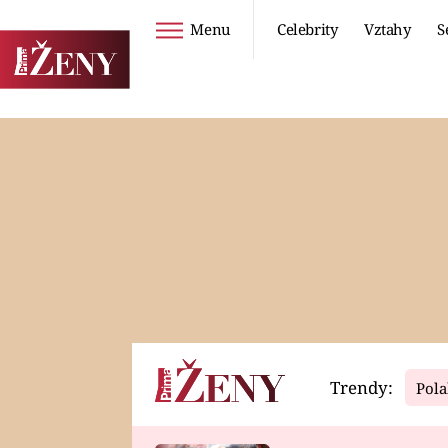
Menu
Celebrity
Vztahy
S
Seriály
Životní styl
ZOO
DIETY A HUBNUTÍ
PROSTŘENO!
CESTOVÁNÍ A
DOVOLENÁ
DUCH
ZDRAVÍ
Trendy:
Pola
Horoskopy
Video
ASTROČLÁNKY
SERIÁLY