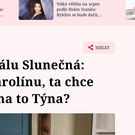
Velká věštba na srpen
NOVINKY
ZAHRADA
a:
podle Helen Stanku:
y
Býkům se bude dařit,
VIDEORECEPTY
DESIGN
Vodnáře čeká jízda
SDÍLET
álu Slunečná:
rolínu, ta chce
 na to Týna?