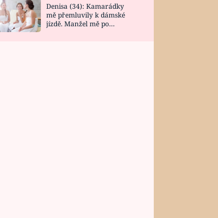
Denisa (34): Kamarádky
mě přemluvily k dámské
jízdě. Manžel mě po
návratu zaskočil