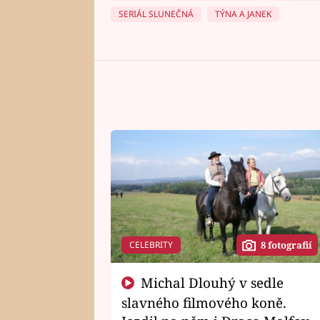
SERIÁL SLUNEČNÁ
TÝNA A JANEK
CELEBRITY
8 fotografií
Michal Dlouhý v sedle
slavného filmového koně.