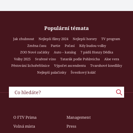
Populární témata
Jak zhubnout
Nejlepší filmy 2024
Nejlepší horory
TV program
Změna času
Partie
Počasí
Kdy budou volby
ZOO Nové začátky
Auto – katalog
7 pádů Honzy Dědka
Volby 2025
Svařené víno
Tatarák podle Pohlreicha
Aloe vera
Pěstování lichořeřišnice
Výpočet ascendentu
Tvarohové knedlíky
Nejlepší palačinky
Švestkový koláč
O FTV Prima
Management
Volná místa
Press