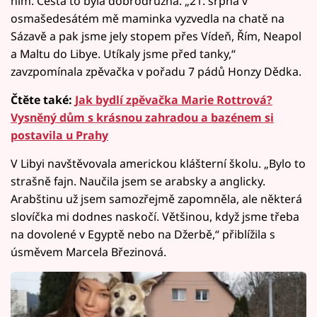
ním. Cesta to byla dobrodružná. „21. srpna v
osmašedesátém mě maminka vyzvedla na chatě na
Sázavě a pak jsme jely stopem přes Vídeň, Řím, Neapol
a Maltu do Libye. Utíkaly jsme před tanky,“
zavzpomínala zpěvačka v pořadu 7 pádů Honzy Dědka.
Čtěte také:
Jak bydlí zpěvačka Marie Rottrová?
Vysněný dům s krásnou zahradou a bazénem si
postavila u Prahy
V Libyi navštěvovala americkou klášterní školu. „Bylo to
strašně fajn. Naučila jsem se arabsky a anglicky.
Arabštinu už jsem samozřejmě zapomněla, ale některá
slovíčka mi dodnes naskočí. Většinou, když jsme třeba
na dovolené v Egyptě nebo na Džerbě,“ přiblížila s
úsměvem Marcela Březinová.