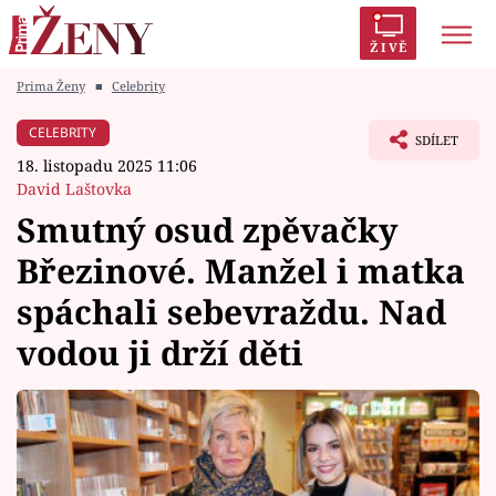
ŽIVĚ
Prima Ženy
■
Celebrity
Trendy:
Polabí
Inspekce
Prostřeno!
AYTO?
CELEBRITY
SDÍLET
Módní alarm
Zrádci
Proměny
18. listopadu 2025 11:06
David Laštovka
Smutný osud zpěvačky
Březinové. Manžel i matka
Témata
spáchali sebevraždu. Nad
Celebrity
vodou ji drží děti
Vztahy
Seriály