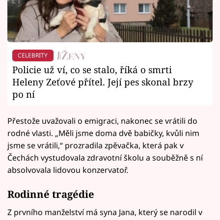
CELEBRITY
Policie už ví, co se stalo, říká o smrti
Heleny Zeťové přítel. Její pes skonal brzy
po ní
Přestože uvažovali o emigraci, nakonec se vrátili do
rodné vlasti. „Měli jsme doma dvě babičky, kvůli nim
jsme se vrátili,“ prozradila zpěvačka, která pak v
Čechách vystudovala zdravotní školu a souběžně s ní
absolvovala lidovou konzervatoř.
Rodinné tragédie
Z prvního manželství má syna Jana, který se narodil v