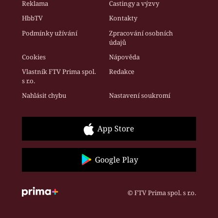
Reklama
Castingy a výzvy
HbbTV
Kontakty
Podmínky užívání
Zpracování osobních
údajů
Cookies
Nápověda
Vlastník FTV Prima spol.
Redakce
s r.o.
Nahlásit chybu
Nastavení soukromí
App Store
Google Play
© FTV Prima spol. s r.o.