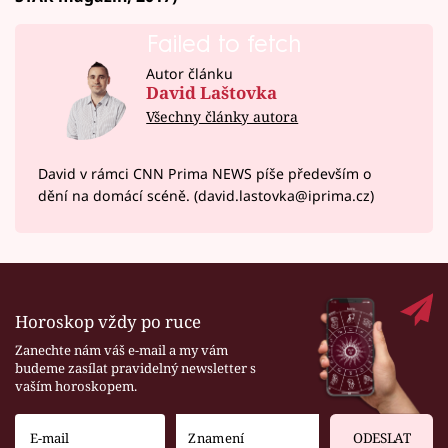
Failed to fetch
Autor článku
David Laštovka
Všechny články autora
David v rámci CNN Prima NEWS píše především o
dění na domácí scéně. (david.lastovka@iprima.cz)
Horoskop vždy po ruce
Zanechte nám váš e-mail a my vám
budeme zasílat pravidelný newsletter s
vaším horoskopem.
ODESLAT