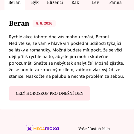
Beran
Býk
Blíženci
Rak
Lev
Panna
V
Beran
8. 8. 2026
Rychlé akce tohoto dne vás mohou zmást, Berani.
Nedivte se, že vám v hlavě víří poslední události týkající
se lásky a romantiky. Možná budete mít pocit, že se věci
dějí příliš rychle na to, abyste jim mohli skutečně
porozumět. Snažte se nebýt tak analytičtí. Možná zjistíte,
že se honíte za ztraceným cílem, zatímco vlak vyjíždí ze
stanice. Naskočte na palubu a nechte problém za sebou.
CELÝ HOROSKOP PRO DNEŠNÍ DEN
Vaše šťastná čísla