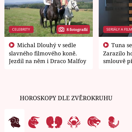
CELEBRITY
SERIÁLY A FIL
8 fotografií
Michal Dlouhý v sedle
Tuna se chtěl vrátit domů.
slavného filmového koně.
Zarazilo ho
Jezdil na něm i Draco Malfoy
smlouvě př
zemřít
HOROSKOPY DLE ZVĚROKRUHU