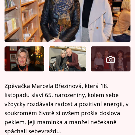
Horoskopy
Sledujte prima+
Filmový festival Karlovy Vary
Pořady
Mámy sobě
Přihlášení
Zpěvačka Marcela Březinová, která 18.
listopadu slaví 65. narozeniny, kolem sebe
Sledujte nás
vždycky rozdávala radost a pozitivní energii, v
soukromém životě si ovšem prošla doslova
peklem. Její maminka a manžel nečekaně
spáchali sebevraždu.