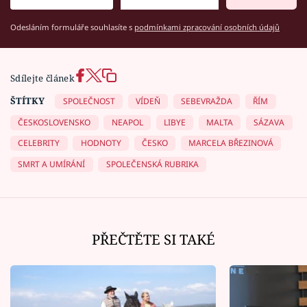
Odesláním formuláře souhlasíte s
podmínkami zpracování osobních údajů
Sdílejte článek
ŠTÍTKY
SPOLEČNOST
VÍDEŇ
SEBEVRAŽDA
ŘÍM
ČESKOSLOVENSKO
NEAPOL
LIBYE
MALTA
SÁZAVA
CELEBRITY
HODNOTY
ČESKO
MARCELA BŘEZINOVÁ
SMRT A UMÍRÁNÍ
SPOLEČENSKÁ RUBRIKA
PŘEČTĚTE SI TAKÉ