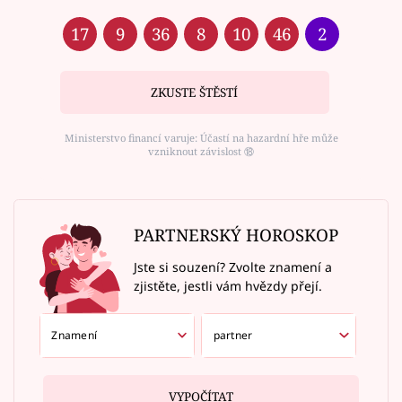
17
9
36
8
10
46
2
ZKUSTE ŠTĚSTÍ
Ministerstvo financí varuje: Účastí na hazardní hře může
vzniknout závislost ⑱
PARTNERSKÝ HOROSKOP
Jste si souzení? Zvolte znamení a
zjistěte, jestli vám hvězdy přejí.
VYPOČÍTAT