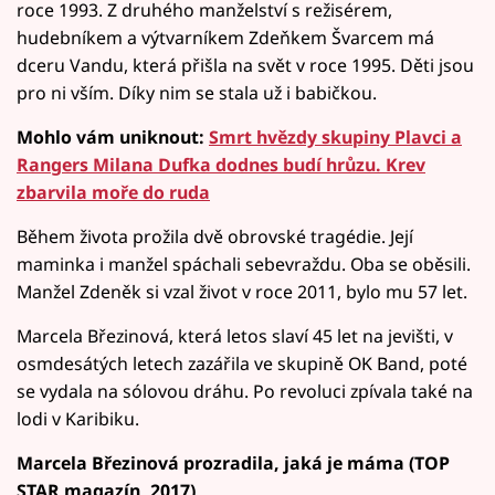
roce 1993. Z druhého manželství s režisérem,
hudebníkem a výtvarníkem Zdeňkem Švarcem má
dceru Vandu, která přišla na svět v roce 1995. Děti jsou
pro ni vším. Díky nim se stala už i babičkou.
Mohlo vám uniknout:
Smrt hvězdy skupiny Plavci a
Rangers Milana Dufka dodnes budí hrůzu. Krev
zbarvila moře do ruda
Během života prožila dvě obrovské tragédie. Její
maminka i manžel spáchali sebevraždu. Oba se oběsili.
Manžel Zdeněk si vzal život v roce 2011, bylo mu 57 let.
Marcela Březinová, která letos slaví 45 let na jevišti, v
osmdesátých letech zazářila ve skupině OK Band, poté
se vydala na sólovou dráhu. Po revoluci zpívala také na
lodi v Karibiku.
Marcela Březinová prozradila, jaká je máma (TOP
STAR magazín, 2017)