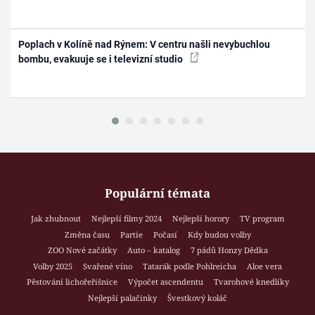
Poplach v Kolíně nad Rýnem: V centru našli nevybuchlou
bombu, evakuuje se i televizní studio
Populární témata
Jak zhubnout
Nejlepší filmy 2024
Nejlepší horory
TV program
Změna času
Partie
Počasí
Kdy budou volby
ZOO Nové začátky
Auto – katalog
7 pádů Honzy Dědka
Volby 2025
Svařené víno
Tatarák podle Pohlreicha
Aloe vera
Pěstování lichořeřišnice
Výpočet ascendentu
Tvarohové knedlíky
Nejlepší palačinky
Švestkový koláč