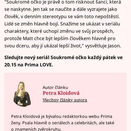
"Soukromé očko je právě o tom risknout šanci, která
se naskytne. Jen tak se naučíte a dále vyzrajete jako
člověk, v denním stereotypu se vám toto nepoštěstí.
Lidé se změn hlavně bojí. Snažíme se ukázat v seriálu
charaktery, které uchopí změnu ve svůj prospěch,
protože Matt chce být lepším člověkem hlavně pro
svou dceru, aby jí ukázal lepší život," vysvětluje Jason.
Sledujte nový seriál Soukromé očko každý pátek ve
20.15 na Prima LOVE.
Autor článku
Petra Kloidová
Všechny články autora
Petra Kloidová je bývalou redaktorkou webu Prima
ženy. Psala hlavně o seriálech a celebritách, ale také
o znameních zvěrokruhu.