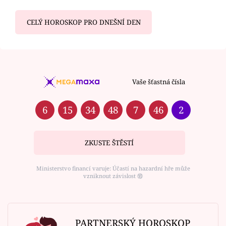
CELÝ HOROSKOP PRO DNEŠNÍ DEN
Vaše šťastná čísla
6
15
34
48
7
46
2
ZKUSTE ŠTĚSTÍ
Ministerstvo financí varuje: Účastí na hazardní hře může
vzniknout závislost ⑱
PARTNERSKÝ HOROSKOP