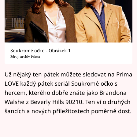
Horoskopy
Sledujte prima+
Filmový festival Karlovy Vary
Pořady
Soukromé očko - Obrázek 1
Zdroj: archiv Prima
Mámy sobě
Už nějaký ten pátek můžete sledovat na Prima
Přihlášení
LOVE každý pátek seriál Soukromé očko s
hercem, kterého dobře znáte jako Brandona
Walshe z Beverly Hills 90210. Ten ví o druhých
Sledujte nás
šancích a nových příležitostech poměrně dost.