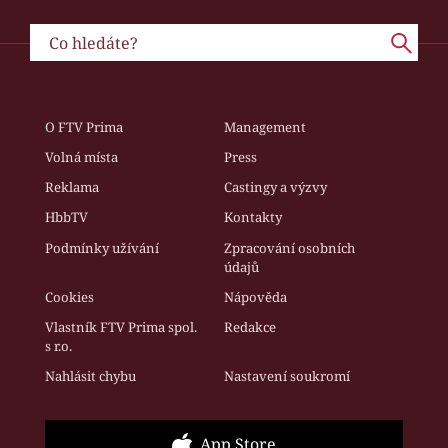
O FTV Prima
Management
Volná místa
Press
Reklama
Castingy a výzvy
HbbTV
Kontakty
Podmínky užívání
Zpracování osobních
údajů
Cookies
Nápověda
Vlastník FTV Prima spol.
Redakce
s r.o.
Nahlásit chybu
Nastavení soukromí
App Store