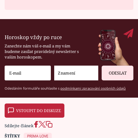
Horoskop vždy po ruce
Zanechte nám váš e-mail a my vám
budeme zasílat pravidelný newsletter s
vaším horoskopem.
ODESLAT
Odesláním formuláře souhlasíte s
podmínkami zpracování osobních údajů
VSTOUPIT DO DISKUZE
Sdílejte článek
ŠTÍTKY
PRIMA LOVE