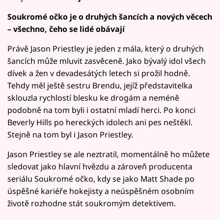
Soukromé očko je o druhých šancích a nových věcech
– všechno, čeho se lidé obávají
Právě Jason Priestley je jeden z mála, který o druhých
šancích může mluvit zasvěceně. Jako bývalý idol všech
dívek a žen v devadesátých letech si prožil hodně.
Tehdy měl ještě sestru Brendu, jejíž představitelka
sklouzla rychlostí blesku ke drogám a neméně
podobně na tom byli i ostatní mladí herci. Po konci
Beverly Hills po hereckých idolech ani pes neštěkl.
Stejně na tom byl i Jason Priestley.
Jason Priestley se ale neztratil, momentálně ho můžete
sledovat jako hlavní hvězdu a zároveň producenta
seriálu Soukromé očko, kdy se jako Matt Shade po
úspěšné kariéře hokejisty a neúspěšném osobním
životě rozhodne stát soukromým detektivem.