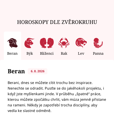
HOROSKOPY DLE ZVĚROKRUHU
Beran
Býk
Blíženci
Rak
Lev
Panna
V
Beran
6. 8. 2026
Berani, dnes se můžete cítit trochu bez inspirace.
Nenechte se odradit. Pusťte se do jakéhokoli projektu, i
když jste myšlenkami jinde. V průběhu „špatné“ práce,
kterou můžete zpočátku chrlit, vám múza jemně přistane
na rameni. Někdy je zapotřebí trocha disciplíny, aby
vedla ke slastné odměně.