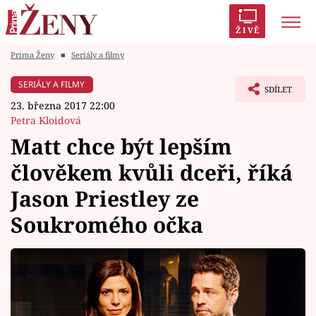
ŽIVĚ
Prima Ženy
■
Seriály a filmy
Trendy:
Polabí
Inspekce
Prostřeno!
AYTO?
SERIÁLY A FILMY
SDÍLET
Módní alarm
Zrádci
Proměny
23. března 2017 22:00
Petra Kloidová
Matt chce být lepším
člověkem kvůli dceři, říká
Témata
Jason Priestley ze
Celebrity
Soukromého očka
Vztahy
Seriály