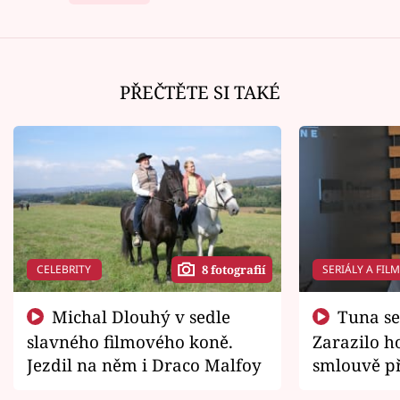
PŘEČTĚTE SI TAKÉ
CELEBRITY
SERIÁLY A FIL
8 fotografií
Michal Dlouhý v sedle
Tuna se chtěl vrátit domů.
slavného filmového koně.
Zarazilo ho
Jezdil na něm i Draco Malfoy
smlouvě př
zemřít