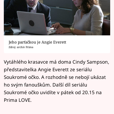
Horoskopy
Sledujte prima+
Filmový festival Karlovy Vary
Pořady
Jeho parťačkou je Angie Everett
Zdroj: archiv Prima
Mámy sobě
Vytáhlého krasavce má doma Cindy Sampson,
Přihlášení
představitelka Angie Everett ze seriálu
Soukromé očko. A rozhodně se nebojí ukázat
ho svým fanouškům. Další díl seriálu
Sledujte nás
Soukromé očko uvidíte v pátek od 20.15 na
Prima LOVE.