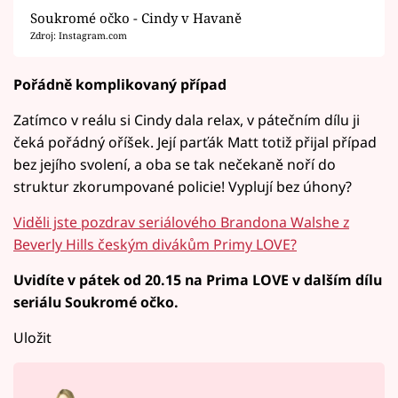
Soukromé očko - Cindy v Havaně
Zdroj: Instagram.com
Pořádně komplikovaný případ
Zatímco v reálu si Cindy dala relax, v pátečním dílu ji
čeká pořádný oříšek. Její parťák Matt totiž přijal případ
bez jejího svolení, a oba se tak nečekaně noří do
struktur zkorumpované policie! Vyplují bez úhony?
Viděli jste pozdrav seriálového Brandona Walshe z
Beverly Hills českým divákům Primy LOVE?
Uvidíte v pátek od 20.15 na Prima LOVE v dalším dílu
seriálu Soukromé očko.
Uložit