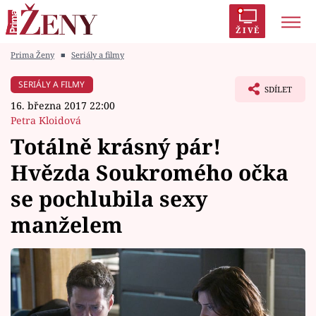
ŽIVĚ
Prima Ženy
■
Seriály a filmy
Trendy:
Polabí
Inspekce
Prostřeno!
AYTO?
SERIÁLY A FILMY
SDÍLET
Módní alarm
Zrádci
Proměny
16. března 2017 22:00
Petra Kloidová
Totálně krásný pár!
Hvězda Soukromého očka
Témata
se pochlubila sexy
Celebrity
manželem
Vztahy
Seriály