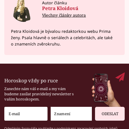
Autor článku
Petra Kloidová
Všechny články autora
Petra Kloidová je bývalou redaktorkou webu Prima
ženy. Psala hlavně o seriálech a celebritách, ale také
o znameních zvěrokruhu.
Horoskop vždy po ruce
Zanechte nám váš e-mail a my vám
budeme zasílat pravidelný newsletter s
vaším horoskopem.
ODESLAT
Odesláním formuláře souhlasíte s
podmínkami zpracování osobních údajů