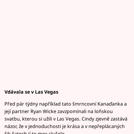
Vdávala se v Las Vegas
Před pár týdny například tato šmrncovní Kanaďanka a
její partner Ryan Wicke zavzpomínali na loňskou
svatbu, kterou si užili v Las Vegas. Cindy zjevně zastává
názor, že v jednoduchosti je krása a v nepřeplácaných
šik šatech jí to moc slušelo.