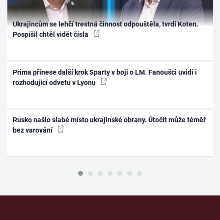
Ukrajincům se lehčí trestná činnost odpouštěla, tvrdí Koten.
Pospíšil chtěl vidět čísla
Prima přinese další krok Sparty v boji o LM. Fanoušci uvidí i
rozhodující odvetu v Lyonu
Rusko našlo slabé místo ukrajinské obrany. Útočit může téměř
bez varování