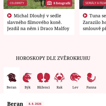
CELEBRITY
SERIÁLY A FIL
8 fotografií
Michal Dlouhý v sedle
Tuna se chtěl vrátit domů.
slavného filmového koně.
Zarazilo ho
Jezdil na něm i Draco Malfoy
smlouvě př
zemřít
HOROSKOPY DLE ZVĚROKRUHU
Beran
Býk
Blíženci
Rak
Lev
Panna
V
Beran
8. 8. 2026