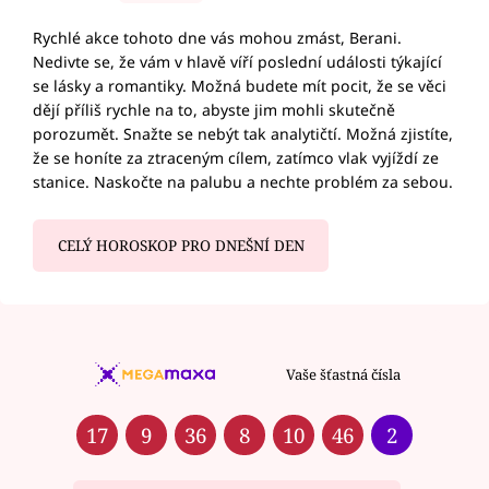
Rychlé akce tohoto dne vás mohou zmást, Berani.
Nedivte se, že vám v hlavě víří poslední události týkající
se lásky a romantiky. Možná budete mít pocit, že se věci
dějí příliš rychle na to, abyste jim mohli skutečně
porozumět. Snažte se nebýt tak analytičtí. Možná zjistíte,
že se honíte za ztraceným cílem, zatímco vlak vyjíždí ze
stanice. Naskočte na palubu a nechte problém za sebou.
CELÝ HOROSKOP PRO DNEŠNÍ DEN
Vaše šťastná čísla
17
9
36
8
10
46
2