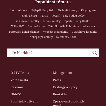
Populární témata
Jak zhubnout
Nejlepší filmy 2024
Nejlepší horory
TV program
Změna času
Partie
Počasí
Kdy budou volby
ZOO Nové začátky
Auto – katalog
7 pádů Honzy Dědka
Volby 2025
Svařené víno
Tatarák podle Pohlreicha
Aloe vera
Pěstování lichořeřišnice
Výpočet ascendentu
Tvarohové knedlíky
Nejlepší palačinky
Švestkový koláč
O FTV Prima
Management
Volná místa
Press
Reklama
Castingy a výzvy
HbbTV
Kontakty
Podmínky užívání
Zpracování osobních
údajů