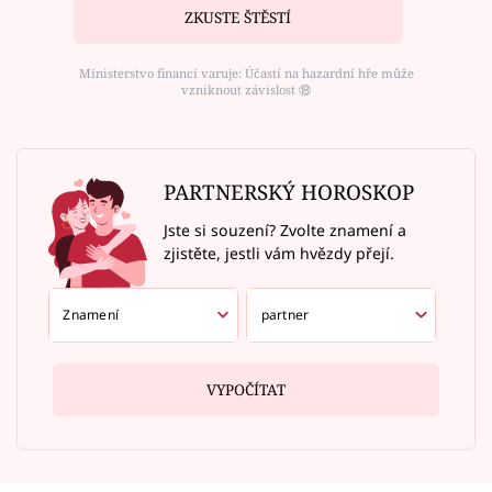
ZKUSTE ŠTĚSTÍ
Ministerstvo financí varuje: Účastí na hazardní hře může
vzniknout závislost ⑱
PARTNERSKÝ HOROSKOP
Jste si souzení? Zvolte znamení a
zjistěte, jestli vám hvězdy přejí.
VYPOČÍTAT