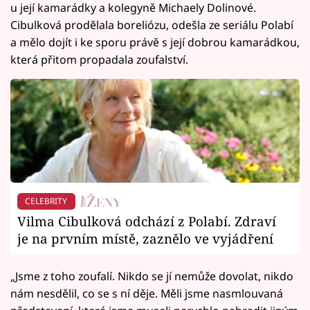
u její kamarádky a kolegyně Michaely Dolinové.
Cibulková prodělala boreliózu, odešla ze seriálu Polabí
a mělo dojít i ke sporu právě s její dobrou kamarádkou,
která přitom propadala zoufalství.
CELEBRITY
Vilma Cibulková odchází z Polabí. Zdraví
je na prvním místě, zaznělo ve vyjádření
„Jsme z toho zoufalí. Nikdo se jí nemůže dovolat, nikdo
nám nesdělil, co se s ní děje. Měli jsme nasmlouvaná