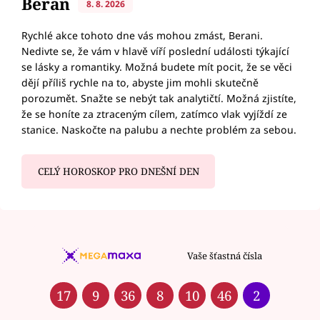
Beran
8. 8. 2026
Rychlé akce tohoto dne vás mohou zmást, Berani.
Nedivte se, že vám v hlavě víří poslední události týkající
se lásky a romantiky. Možná budete mít pocit, že se věci
dějí příliš rychle na to, abyste jim mohli skutečně
porozumět. Snažte se nebýt tak analytičtí. Možná zjistíte,
že se honíte za ztraceným cílem, zatímco vlak vyjíždí ze
stanice. Naskočte na palubu a nechte problém za sebou.
CELÝ HOROSKOP PRO DNEŠNÍ DEN
Vaše šťastná čísla
17
9
36
8
10
46
2