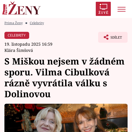
ŽIVĚ
Prima Ženy
■
Celebrity
Trendy:
Polabí
Inspekce
Prostřeno!
AYTO?
CELEBRITY
SDÍLET
Módní alarm
Zrádci
Proměny
19. listopadu 2025 16:59
Klára Šimšová
S Miškou nejsem v žádném
sporu. Vilma Cibulková
Témata
rázně vyvrátila válku s
Celebrity
Dolinovou
Vztahy
Seriály