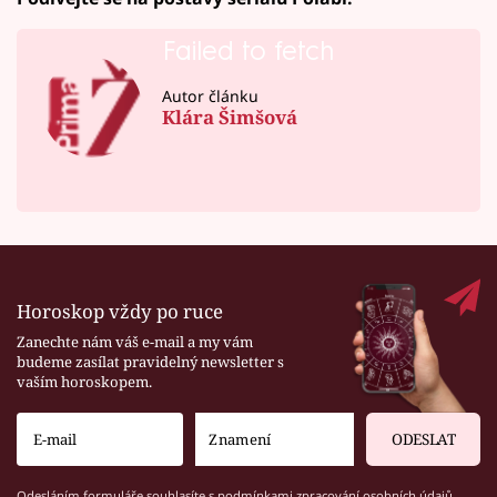
Failed to fetch
Autor článku
Klára Šimšová
Horoskop vždy po ruce
Zanechte nám váš e-mail a my vám
budeme zasílat pravidelný newsletter s
vaším horoskopem.
ODESLAT
Odesláním formuláře souhlasíte s
podmínkami zpracování osobních údajů