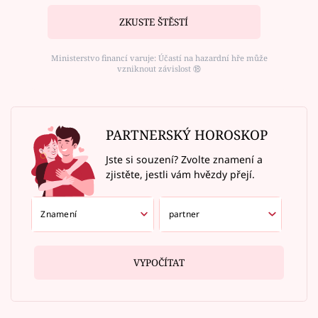
ZKUSTE ŠTĚSTÍ
Ministerstvo financí varuje: Účastí na hazardní hře může
vzniknout závislost ⑱
PARTNERSKÝ HOROSKOP
Jste si souzení? Zvolte znamení a
zjistěte, jestli vám hvězdy přejí.
VYPOČÍTAT