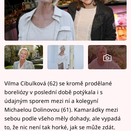
Horoskopy
Sledujte prima+
Filmový festival Karlovy Vary
Pořady
Mámy sobě
Přihlášení
Vilma Cibulková (62) se kromě prodělané
boreliózy v poslední době potýkala i s
Sledujte nás
údajným sporem mezi ní a kolegyní
Michaelou Dolinovou (61). Kamarádky mezi
sebou podle všeho měly dohady, ale vypadá
to, že nic není tak horké, jak se může zdát.