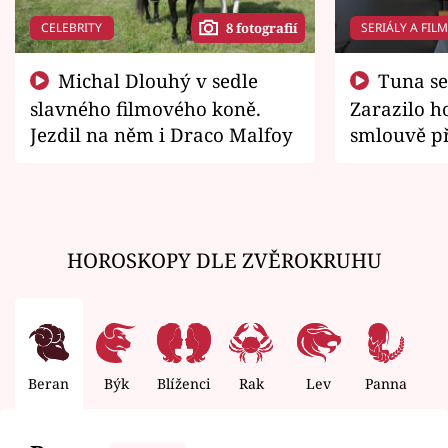
CELEBRITY
SERIÁLY A FIL
8 fotografií
Michal Dlouhý v sedle
Tuna se chtěl vrátit domů.
slavného filmového koně.
Zarazilo ho
Jezdil na něm i Draco Malfoy
smlouvě př
zemřít
HOROSKOPY DLE ZVĚROKRUHU
Beran
Býk
Blíženci
Rak
Lev
Panna
V