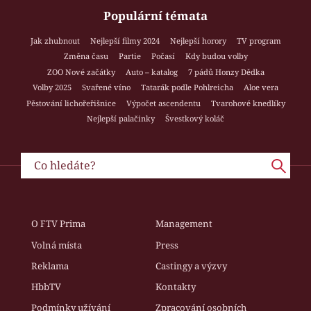
Populární témata
Jak zhubnout
Nejlepší filmy 2024
Nejlepší horory
TV program
Změna času
Partie
Počasí
Kdy budou volby
ZOO Nové začátky
Auto – katalog
7 pádů Honzy Dědka
Volby 2025
Svařené víno
Tatarák podle Pohlreicha
Aloe vera
Pěstování lichořeřišnice
Výpočet ascendentu
Tvarohové knedlíky
Nejlepší palačinky
Švestkový koláč
O FTV Prima
Management
Volná místa
Press
Reklama
Castingy a výzvy
HbbTV
Kontakty
Podmínky užívání
Zpracování osobních