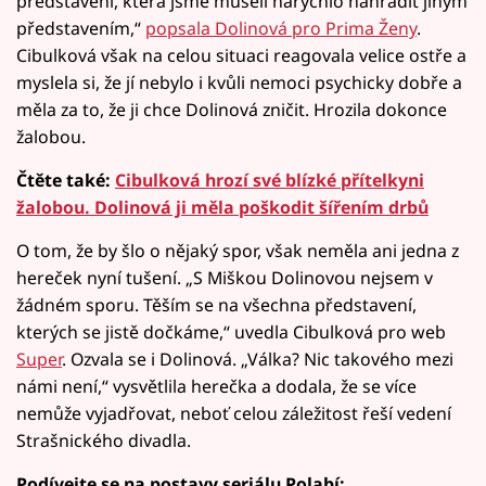
představení, která jsme museli narychlo nahradit jiným
představením,“
popsala Dolinová pro Prima Ženy
.
Cibulková však na celou situaci reagovala velice ostře a
myslela si, že jí nebylo i kvůli nemoci psychicky dobře a
měla za to, že ji chce Dolinová zničit. Hrozila dokonce
žalobou.
Čtěte také:
Cibulková hrozí své blízké přítelkyni
žalobou. Dolinová ji měla poškodit šířením drbů
O tom, že by šlo o nějaký spor, však neměla ani jedna z
hereček nyní tušení. „S Miškou Dolinovou nejsem v
žádném sporu. Těším se na všechna představení,
kterých se jistě dočkáme,“ uvedla Cibulková pro web
Super
. Ozvala se i Dolinová. „Válka? Nic takového mezi
námi není,“ vysvětlila herečka a dodala, že se více
nemůže vyjadřovat, neboť celou záležitost řeší vedení
Strašnického divadla.
Podívejte se na postavy seriálu Polabí: