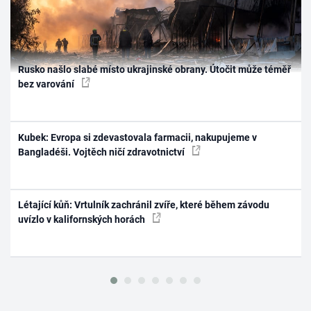
Rusko našlo slabé místo ukrajinské obrany. Útočit může téměř
bez varování
Kubek: Evropa si zdevastovala farmacii, nakupujeme v
Bangladéši. Vojtěch ničí zdravotnictví
Létající kůň: Vrtulník zachránil zvíře, které během závodu
uvízlo v kalifornských horách