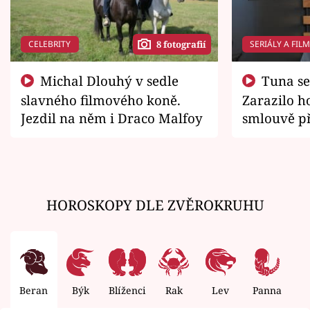
CELEBRITY
SERIÁLY A FIL
8 fotografií
Michal Dlouhý v sedle
Tuna se chtěl vrátit domů.
slavného filmového koně.
Zarazilo ho
Jezdil na něm i Draco Malfoy
smlouvě př
zemřít
HOROSKOPY DLE ZVĚROKRUHU
Beran
Býk
Blíženci
Rak
Lev
Panna
V