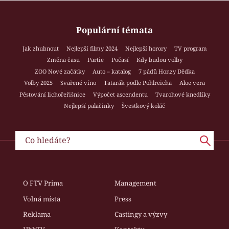
Populární témata
Jak zhubnout
Nejlepší filmy 2024
Nejlepší horory
TV program
Změna času
Partie
Počasí
Kdy budou volby
ZOO Nové začátky
Auto – katalog
7 pádů Honzy Dědka
Volby 2025
Svařené víno
Tatarák podle Pohlreicha
Aloe vera
Pěstování lichořeřišnice
Výpočet ascendentu
Tvarohové knedlíky
Nejlepší palačinky
Švestkový koláč
O FTV Prima
Management
Volná místa
Press
Reklama
Castingy a výzvy