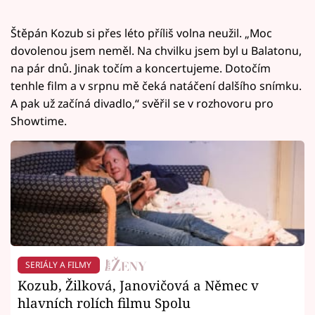
Štěpán Kozub si přes léto příliš volna neužil. „Moc
dovolenou jsem neměl. Na chvilku jsem byl u Balatonu,
na pár dnů. Jinak točím a koncertujeme. Dotočím
tenhle film a v srpnu mě čeká natáčení dalšího snímku.
A pak už začíná divadlo,“ svěřil se v rozhovoru pro
Showtime.
SERIÁLY A FILMY
Kozub, Žilková, Janovičová a Němec v
hlavních rolích filmu Spolu