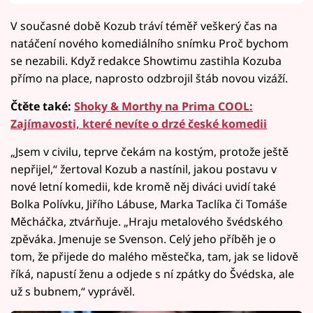
V současné době Kozub tráví téměř veškerý čas na
natáčení nového komediálního snímku Proč bychom
se nezabili. Když redakce Showtimu zastihla Kozuba
přímo na place, naprosto odzbrojil štáb novou vizáží.
Čtěte také:
Shoky & Morthy na Prima COOL:
Zajímavosti, které nevíte o drzé české komedii
„Jsem v civilu, teprve čekám na kostým, protože ještě
nepřijel,“ žertoval Kozub a nastínil, jakou postavu v
nové letní komedii, kde kromě něj diváci uvidí také
Bolka Polívku, Jiřího Lábuse, Marka Taclíka či Tomáše
Měcháčka, ztvárňuje. „Hraju metalového švédského
zpěváka. Jmenuje se Svenson. Celý jeho příběh je o
tom, že přijede do malého městečka, tam, jak se lidově
říká, napustí ženu a odjede s ní zpátky do Švédska, ale
už s bubnem,“ vyprávěl.