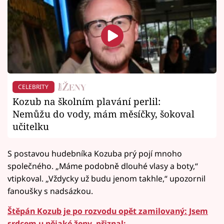
CELEBRITY
Kozub na školním plavání perlil:
Nemůžu do vody, mám měsíčky, šokoval
učitelku
S postavou hudebníka Kozuba prý pojí mnoho
společného. „Máme podobně dlouhé vlasy a boty,“
vtipkoval. „Vždycky už budu jenom takhle,“ upozornil
fanoušky s nadsázkou.
Štěpán Kozub je po rozvodu opět zamilovaný: Jsem
srdcem u nějaké ženy, přiznal: