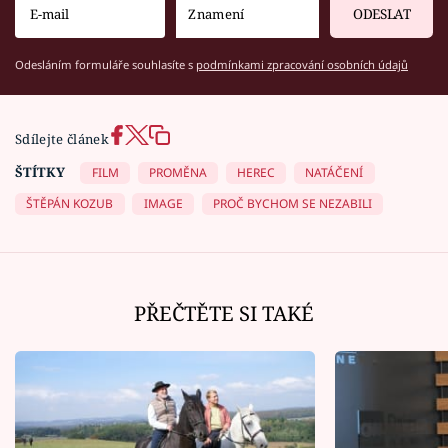
ODESLAT
Odesláním formuláře souhlasíte s
podmínkami zpracování osobních údajů
Sdílejte článek
ŠTÍTKY
FILM
PROMĚNA
HEREC
NATÁČENÍ
ŠTĚPÁN KOZUB
IMAGE
PROČ BYCHOM SE NEZABILI
PŘEČTĚTE SI TAKÉ