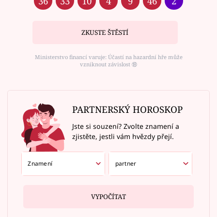
36
33
10
4
9
46
2
ZKUSTE ŠTĚSTÍ
Ministerstvo financí varuje: Účastí na hazardní hře může
vzniknout závislost ⑱
PARTNERSKÝ HOROSKOP
Jste si souzení? Zvolte znamení a
zjistěte, jestli vám hvězdy přejí.
VYPOČÍTAT