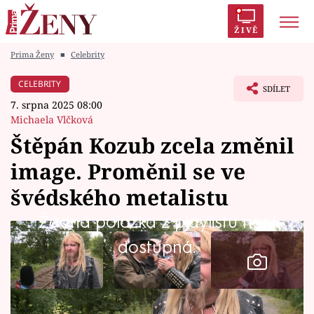
ŽIVĚ
Prima Ženy
■
Celebrity
Trendy:
Polabí
Inspekce
Prostřeno!
AYTO?
CELEBRITY
SDÍLET
Módní alarm
Zrádci
Proměny
7. srpna 2025 08:00
Michaela Vlčková
Štěpán Kozub zcela změnil
image. Proměnil se ve
Témata
švédského metalistu
Celebrity
Žádná položka z playlistu není
dostupná.
Vztahy
Seriály