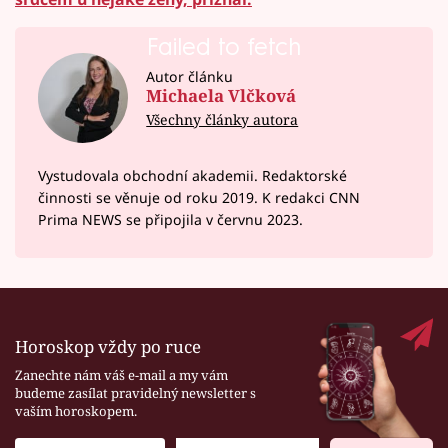
Failed to fetch
Autor článku
Michaela Vlčková
Všechny články autora
Vystudovala obchodní akademii. Redaktorské
činnosti se věnuje od roku 2019. K redakci CNN
Prima NEWS se připojila v červnu 2023.
Horoskop vždy po ruce
Zanechte nám váš e-mail a my vám
budeme zasílat pravidelný newsletter s
vaším horoskopem.