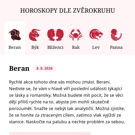
HOROSKOPY DLE ZVĚROKRUHU
Beran
Býk
Blíženci
Rak
Lev
Panna
V
Beran
8. 8. 2026
Rychlé akce tohoto dne vás mohou zmást, Berani.
Nedivte se, že vám v hlavě víří poslední události týkající
se lásky a romantiky. Možná budete mít pocit, že se věci
dějí příliš rychle na to, abyste jim mohli skutečně
porozumět. Snažte se nebýt tak analytičtí. Možná zjistíte,
že se honíte za ztraceným cílem, zatímco vlak vyjíždí ze
stanice. Naskočte na palubu a nechte problém za sebou.