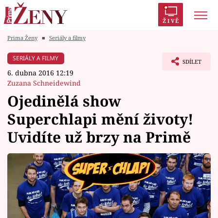
ŽIVĚ
Prima Ženy
■
Seriály a filmy
Trendy:
Polabí
Inspekce
Prostřeno!
AYTO?
SERIÁLY A FILMY
SDÍLET
Módní alarm
Zrádci
Proměny
6. dubna 2016 12:19
Zuzana Schneidewind
Ojedinělá show
Superchlapi mění životy!
Témata
Uvidíte už brzy na Primě
Celebrity
Vztahy
Seriály