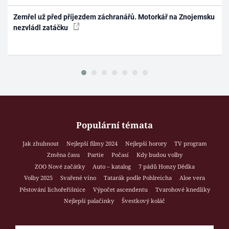
Zemřel už před příjezdem záchranářů. Motorkář na Znojemsku
nezvládl zatáčku
Populární témata
Jak zhubnout
Nejlepší filmy 2024
Nejlepší horory
TV program
Změna času
Partie
Počasí
Kdy budou volby
ZOO Nové začátky
Auto – katalog
7 pádů Honzy Dědka
Volby 2025
Svařené víno
Tatarák podle Pohlreicha
Aloe vera
Pěstování lichořeřišnice
Výpočet ascendentu
Tvarohové knedlíky
Nejlepší palačinky
Švestkový koláč