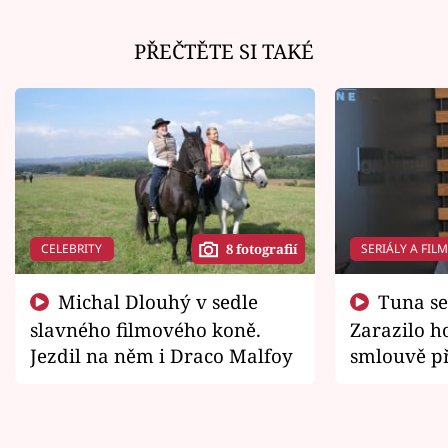
PŘEČTĚTE SI TAKÉ
CELEBRITY
SERIÁLY A FIL
8 fotografií
Michal Dlouhý v sedle
Tuna se chtěl vrátit domů.
slavného filmového koně.
Zarazilo ho
Jezdil na něm i Draco Malfoy
smlouvě př
zemřít