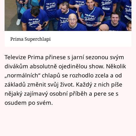
Horoskopy
Sledujte prima+
Filmový festival Karlovy Vary
Prima Superchlapi
Pořady
Televize Prima přinese s jarní sezonou svým
Mámy sobě
divákům absolutně ojedinělou show. Několik
„normálních“ chlapů se rozhodlo zcela a od
Přihlášení
základů změnit svůj život. Každý z nich píše
nějaký zajímavý osobní příběh a pere se s
osudem po svém.
Sledujte nás