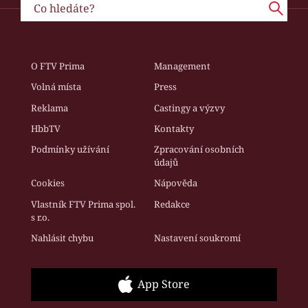
O FTV Prima
Management
Volná místa
Press
Reklama
Castingy a výzvy
HbbTV
Kontakty
Podmínky užívání
Zpracování osobních
údajů
Cookies
Nápověda
Vlastník FTV Prima spol.
Redakce
s r.o.
Nahlásit chybu
Nastavení soukromí
App Store