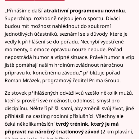
„Přinášíme další
atraktivní programovou novinku
.
Superchlapi rozhodně nejsou jen o sportu. Diváci
budou mít možnost nahlédnout do soukromí
jednotlivých účastníků, seznámí se s důvody, které je
vedly k přihlášení se do pořadu. Nechybí vyostřené
momenty, o emoce opravdu nouze nebude. Pořad
nepostrádá humor a vtipné situace. Právě humor a vtip
jistě pomáhají našim hrdinům zvládnout náročnou
přípravu ke konečnému závodu,“ přibližuje pořad
Roman Mrázek, programový ředitel Prima Group.
Ze stovek přihlášených odvážlivců vzešlo několik mužů,
kteří si prověří své možnosti, odolnost, smysl pro
disciplínu. Někteří přišli sami, aby změnili svůj život, jiné
přihlásili na casting rodinní příslušníci. Všechny ale
čeká několikaměsíční
tvrdý trénink, který je má
připravit na náročný triatlonový závod
(2 km plavání,