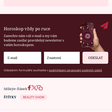
Horoskop vždy po ruce
Zanechte nám váš e-mail a my vám
budeme zasílat pravidelný newsletter s
vaším horoskopem.
ODESLAT
Odesláním formuláře souhlasíte s
podmínkami zpracování osobních údajů
Sdílejte článek
ŠTÍTKY
REALITY SHOW