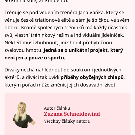
90 km na kole, 21 km běhu).
Trénuje se pod vedením trenéra Jana Vaňka, který se
věnuje české triatlonové elitě a sám je špičkou ve svém
oboru. Kromě společných tréninků má každý účastník
svůj vlastní tréninkový režim a individuální jídelníček.
Někteří musí zhubnout, jiní shodit přebytečnou
svalovou hmotu.
Jedná se o unikátní projekt, který
není jen a pouze o sportu.
Diváky nechá nahlédnout do soukromí jednotlivých
aktérů, a diváci tak uvidí
příběhy obyčejných chlapů
,
kterým pořad může změnit jejich dosavadní život.
Autor článku
Zuzana Schneidewind
Všechny články autora