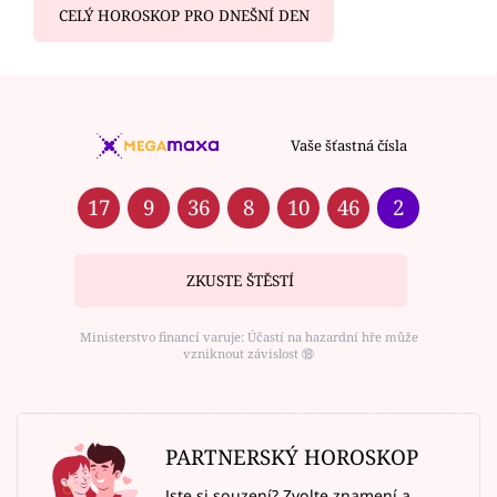
CELÝ HOROSKOP PRO DNEŠNÍ DEN
Vaše šťastná čísla
17
9
36
8
10
46
2
ZKUSTE ŠTĚSTÍ
Ministerstvo financí varuje: Účastí na hazardní hře může
vzniknout závislost ⑱
PARTNERSKÝ HOROSKOP
Jste si souzení? Zvolte znamení a