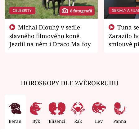
CELEBRITY
SERIÁLY A FIL
8 fotografií
Michal Dlouhý v sedle
Tuna se chtěl vrátit domů.
slavného filmového koně.
Zarazilo ho
Jezdil na něm i Draco Malfoy
smlouvě př
zemřít
HOROSKOPY DLE ZVĚROKRUHU
Beran
Býk
Blíženci
Rak
Lev
Panna
V