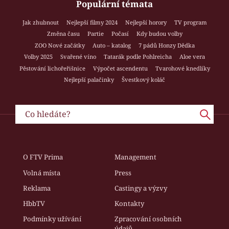
Populární témata
Jak zhubnout
Nejlepší filmy 2024
Nejlepší horory
TV program
Změna času
Partie
Počasí
Kdy budou volby
ZOO Nové začátky
Auto – katalog
7 pádů Honzy Dědka
Volby 2025
Svařené víno
Tatarák podle Pohlreicha
Aloe vera
Pěstování lichořeřišnice
Výpočet ascendentu
Tvarohové knedlíky
Nejlepší palačinky
Švestkový koláč
O FTV Prima
Management
Volná místa
Press
Reklama
Castingy a výzvy
HbbTV
Kontakty
Podmínky užívání
Zpracování osobních
údajů