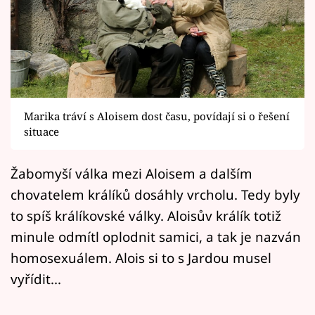
Horoskopy
Sledujte prima+
Filmový festival Karlovy Vary
Pořady
Marika tráví s Aloisem dost času, povídají si o řešení
situace
Mámy sobě
Žabomyší válka mezi Aloisem a dalším
Přihlášení
chovatelem králíků dosáhly vrcholu. Tedy byly
to spíš králíkovské války. Aloisův králík totiž
minule odmítl oplodnit samici, a tak je nazván
Sledujte nás
homosexuálem. Alois si to s Jardou musel
vyřídit...