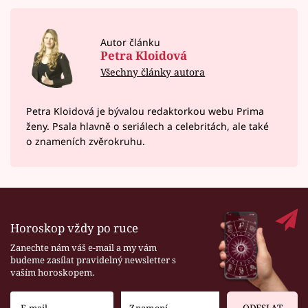
Autor článku
Petra Kloidová
Všechny články autora
Petra Kloidová je bývalou redaktorkou webu Prima
ženy. Psala hlavně o seriálech a celebritách, ale také
o znameních zvěrokruhu.
Horoskop vždy po ruce
Zanechte nám váš e-mail a my vám
budeme zasílat pravidelný newsletter s
vaším horoskopem.
ODESLAT