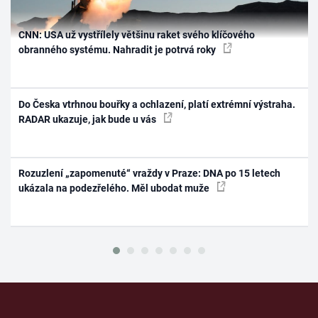
CNN: USA už vystřílely většinu raket svého klíčového
obranného systému. Nahradit je potrvá roky
Do Česka vtrhnou bouřky a ochlazení, platí extrémní výstraha.
RADAR ukazuje, jak bude u vás
Rozuzlení „zapomenuté“ vraždy v Praze: DNA po 15 letech
ukázala na podezřelého. Měl ubodat muže