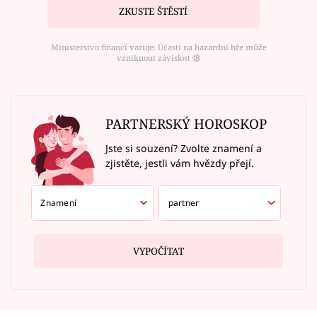
ZKUSTE ŠTĚSTÍ
Ministerstvo financí varuje: Účastí na hazardní hře může
vzniknout závislost ⑱
PARTNERSKÝ HOROSKOP
Jste si souzení? Zvolte znamení a
zjistěte, jestli vám hvězdy přejí.
VYPOČÍTAT