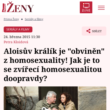
ŽIVĚ
Prima Ženy
■
Seriály a filmy
Trendy:
Polabí
Inspekce
Prostřeno!
AYTO?
SERIÁLY A FILMY
SDÍLET
Módní alarm
Zrádci
Proměny
24. března 2015 11:30
Petra Kloidová
Aloisův králík je "obviněn"
z homosexuality! Jak je to
Témata
se zvířecí homosexualitou
Celebrity
doopravdy?
Vztahy
Seriály