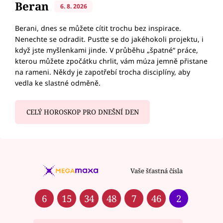
Beran
6. 8. 2026
Berani, dnes se můžete cítit trochu bez inspirace.
Nenechte se odradit. Pusťte se do jakéhokoli projektu, i
když jste myšlenkami jinde. V průběhu „špatné“ práce,
kterou můžete zpočátku chrlit, vám múza jemně přistane
na rameni. Někdy je zapotřebí trocha disciplíny, aby
vedla ke slastné odměně.
CELÝ HOROSKOP PRO DNEŠNÍ DEN
Vaše šťastná čísla
6
15
34
48
7
46
2