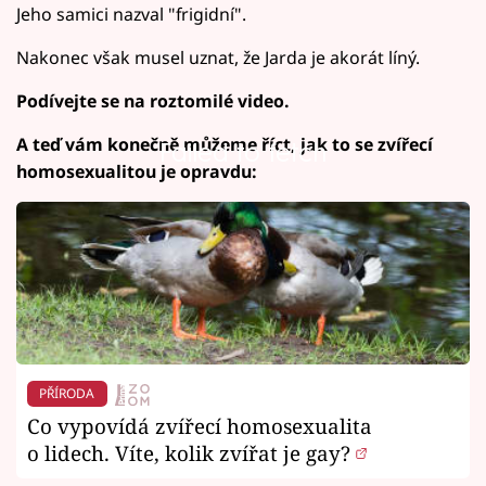
Jeho samici nazval "frigidní".
Nakonec však musel uznat, že Jarda je akorát líný.
Podívejte se na roztomilé video.
A teď vám konečně můžeme říct, jak to se zvířecí
Failed to fetch
homosexualitou je opravdu:
PŘÍRODA
Co vypovídá zvířecí homosexualita
o lidech. Víte, kolik zvířat je gay?