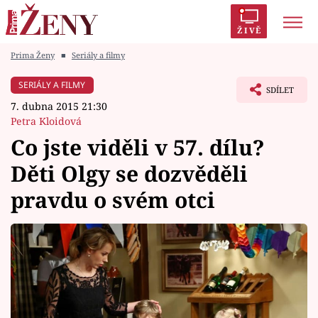
ŽIVĚ
Prima Ženy
■
Seriály a filmy
Trendy:
Polabí
Inspekce
Prostřeno!
AYTO?
SERIÁLY A FILMY
SDÍLET
Módní alarm
Zrádci
Proměny
7. dubna 2015 21:30
Petra Kloidová
Co jste viděli v 57. dílu?
Děti Olgy se dozvěděli
Témata
pravdu o svém otci
Celebrity
Vztahy
Seriály