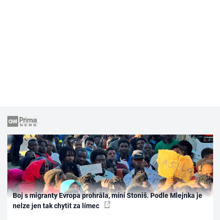
Boj s migranty Evropa prohrála, míní Stoniš. Podle Mlejnka je
nelze jen tak chytit za límec