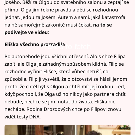
Josého. Běží za Olgou do svatebního salonu a zeptají se
přímo. Olga jim řekne pravdu a děti se rozhodnou
jednat. Jedou za Josém. Autem a sami. Jaká katastrofa
na ně samořejmě zákonitě musí čekat,
na to se
podívejte ve videu:
Eliška všechno prozradila
Failed to fetch
Po autonehodě jsou všichni otřesení. Alois chce Filipa
zabít, ale Olga je záhadným způsobem klidná. Filip se
rozhodne vyčinit Elišce, která vůbec netuší, co
způsobila. Filip jí vysvětlí, že o otcovství se hlásil jenom
proto, že chtěl být s Olgou a chtěl mít její rodinu. Teď,
když pochopil, že Olga už ho nikdy jako partnera chtít
nebude, nechce se jim motat do života. Eliška nic
nechápe. Rodina Drozdových chce po Filipovi znovu
vidět testy DNA.