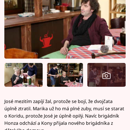
José mezitím zapíjí žal, protože se bojí, že dvojčata
úplně ztratil. Marika už ho má plné zuby, musí se starat
o Koridu, protože José je úplně opilý. Navíc brigádník
Honza odchází a Kony přijala nového brigádníka z