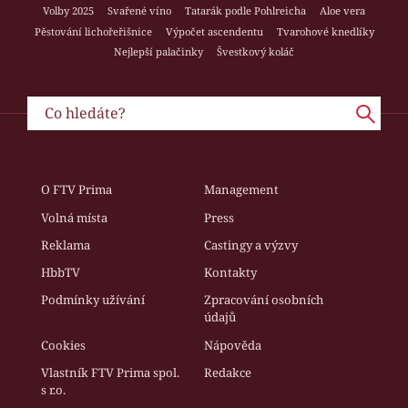
Volby 2025
Svařené víno
Tatarák podle Pohlreicha
Aloe vera
Pěstování lichořeřišnice
Výpočet ascendentu
Tvarohové knedlíky
Nejlepší palačinky
Švestkový koláč
O FTV Prima
Management
Volná místa
Press
Reklama
Castingy a výzvy
HbbTV
Kontakty
Podmínky užívání
Zpracování osobních
údajů
Cookies
Nápověda
Vlastník FTV Prima spol.
Redakce
s r.o.