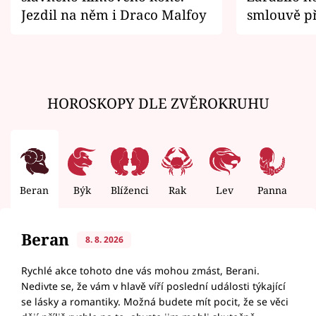
Jezdil na něm i Draco Malfoy
smlouvě př
zemřít
HOROSKOPY DLE ZVĚROKRUHU
Beran
Býk
Blíženci
Rak
Lev
Panna
V
Beran
8. 8. 2026
Rychlé akce tohoto dne vás mohou zmást, Berani.
Nedivte se, že vám v hlavě víří poslední události týkající
se lásky a romantiky. Možná budete mít pocit, že se věci