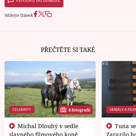
VSTOUPIT DO DISKUZE
Sdílejte článek
PŘEČTĚTE SI TAKÉ
CELEBRITY
SERIÁLY A FIL
8 fotografií
Michal Dlouhý v sedle
Tuna se chtěl vrátit domů.
slavného filmového koně.
Zarazilo ho