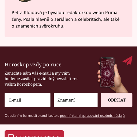
Petra Kloidová je bývalou redaktorkou webu Prima
ženy. Psala hlavně o seriálech a celebritách, ale také
o znameních zvěrokruhu.
Horoskop vždy po ruce
Zanechte nám váš e-mail a my vám
budeme zasílat pravidelný newsletter s
vaším horoskopem.
ODESLAT
Odesláním formuláře souhlasíte s
podmínkami zpracování osobních údajů