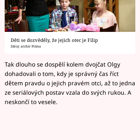
Horoskopy
Sledujte prima+
Filmový festival Karlovy Vary
Děti se dozvěděly, že jejich otec je Filip
Pořady
Zdroj: archiv Prima
Mámy sobě
Tak dlouho se dospělí kolem dvojčat Olgy
dohadovali o tom, kdy je správný čas říct
Přihlášení
dětem pravdu o jejich pravém otci, až to jedna
ze seriálových postav vzala do svých rukou. A
neskončí to vesele.
Sledujte nás