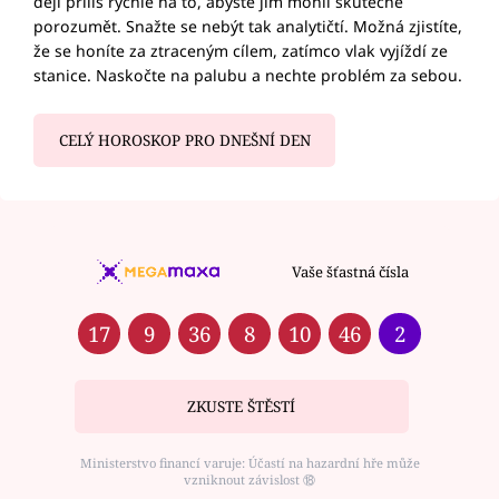
dějí příliš rychle na to, abyste jim mohli skutečně
porozumět. Snažte se nebýt tak analytičtí. Možná zjistíte,
že se honíte za ztraceným cílem, zatímco vlak vyjíždí ze
stanice. Naskočte na palubu a nechte problém za sebou.
CELÝ HOROSKOP PRO DNEŠNÍ DEN
Vaše šťastná čísla
17
9
36
8
10
46
2
ZKUSTE ŠTĚSTÍ
Ministerstvo financí varuje: Účastí na hazardní hře může
vzniknout závislost ⑱