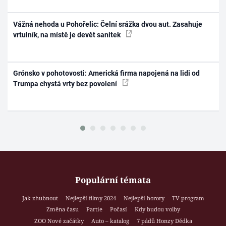
Vážná nehoda u Pohořelic: Čelní srážka dvou aut. Zasahuje
vrtulník, na místě je devět sanitek
Grónsko v pohotovosti: Americká firma napojená na lidi od
Trumpa chystá vrty bez povolení
Populární témata
Jak zhubnout
Nejlepší filmy 2024
Nejlepší horory
TV program
Změna času
Partie
Počasí
Kdy budou volby
ZOO Nové začátky
Auto – katalog
7 pádů Honzy Dědka