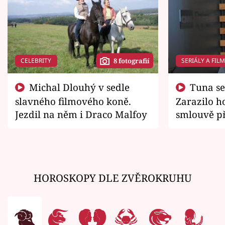
CELEBRITY
SERIÁLY A FIL
8 fotografií
Michal Dlouhý v sedle
Tuna se chtěl vrátit domů.
slavného filmového koně.
Zarazilo ho
Jezdil na něm i Draco Malfoy
smlouvě př
zemřít
HOROSKOPY DLE ZVĚROKRUHU