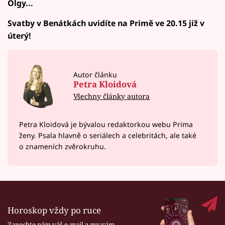
Olgy...
Svatby v Benátkách uvidíte na Primě ve 20.15 již v
úterý!
Autor článku
Petra Kloidová
Všechny články autora
Petra Kloidová je bývalou redaktorkou webu Prima
ženy. Psala hlavně o seriálech a celebritách, ale také
o znameních zvěrokruhu.
Horoskop vždy po ruce
Zanechte nám váš e-mail a my vám