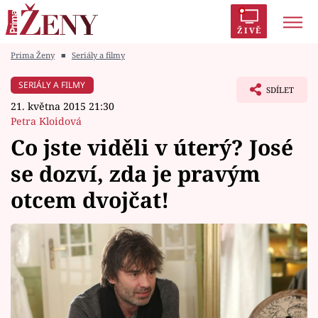
ŽIVĚ
Prima Ženy
■
Seriály a filmy
Trendy:
Polabí
Inspekce
Prostřeno!
AYTO?
SERIÁLY A FILMY
SDÍLET
Módní alarm
Zrádci
Proměny
21. května 2015 21:30
Petra Kloidová
Co jste viděli v úterý? José
se dozví, zda je pravým
Témata
otcem dvojčat!
Celebrity
Vztahy
Seriály