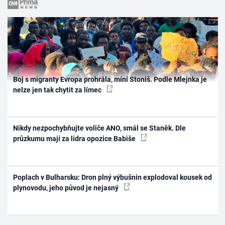
Boj s migranty Evropa prohrála, míní Stoniš. Podle Mlejnka je
nelze jen tak chytit za límec
Nikdy nezpochybňujte voliče ANO, smál se Staněk. Dle
průzkumu mají za lídra opozice Babiše
Poplach v Bulharsku: Dron plný výbušnin explodoval kousek od
plynovodu, jeho původ je nejasný