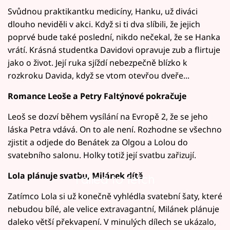
Svůdnou praktikantku medicíny, Hanku, už diváci
dlouho neviděli v akci. Když si ti dva slíbili, že jejich
poprvé bude také poslední, nikdo nečekal, že se Hanka
vrátí. Krásná studentka Davidovi opravuje zub a flirtuje
jako o život. Její ruka sjíždí nebezpečně blízko k
rozkroku Davida, když se vtom otevřou dveře...
Romance Leoše a Petry Faltýnové pokračuje
Leoš se dozví během vysílání na Evropě 2, že se jeho
láska Petra vdává. On to ale není. Rozhodne se všechno
zjistit a odjede do Benátek za Olgou a Lolou do
svatebního salonu. Holky totiž její svatbu zařizují.
Lola plánuje svatbu, Milánek dítě
Failed to fetch
Zatímco Lola si už konečně vyhlédla svatební šaty, které
nebudou bílé, ale velice extravagantní, Milánek plánuje
daleko větší překvapení. V minulých dílech se ukázalo,