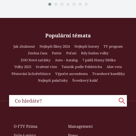
Populární témata
Jak zhubnout
Nejlepší filmy 2024
Nejlepší horory
TV program
Změna času
Partie
Počasí
Kdy budou volby
ZOO Nové začátky
Auto – katalog
7 pádů Honzy Dědka
Volby 2025
Svařené víno
Tatarák podle Pohlreicha
Aloe vera
Pěstování lichořeřišnice
Výpočet ascendentu
Tvarohové knedlíky
Nejlepší palačinky
Švestkový koláč
O FTV Prima
Management
Volná místa
Press