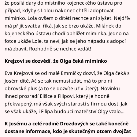
že posílá dary do místního kojeneckého ústavu pro
případ, kdyby s Lolou nakonec chtěli adoptovat
miminko. Lola ovšem o dítěti nechce ani slyšet. Nejdřív
má přijít svatba, říká. Jak se brzo ukáže, Milánek do
kojeneckého ústavu chodí obhlížet miminka. Jedno na
fotce ukáže Lole, ta neví, jak se jeho nápadu s adopcí
má zbavit. Rozhodně se nechce vzdát!
Krejzovi se dozvědí, že Olga čeká miminko
Eva Krejzová se od malé Emmičky dozví, že Olga čeká s
Josém dítě. Ač se tak nemusí zdát, má to pro ni
obrovské plus (a to se dozvíte už v úterý). Novinku
ihned prozradí Elišce a Filipovi, který je hodně
překvapený, má však svých starostí s firmou dost. Jak
se však ukáže, i Filipa budoucí mateřství Olgy vzalo...
K Josému a celé rodině Drozdových se také konečně
dostane informace, kdo je skutečným otcem dvojčat