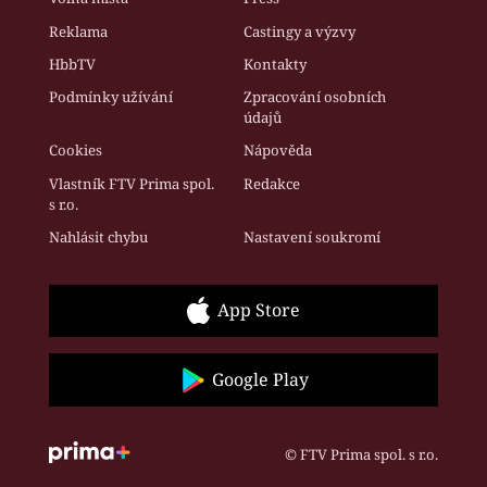
Reklama
Castingy a výzvy
HbbTV
Kontakty
Podmínky užívání
Zpracování osobních
údajů
Cookies
Nápověda
Vlastník FTV Prima spol.
Redakce
s r.o.
Nahlásit chybu
Nastavení soukromí
App Store
Google Play
© FTV Prima spol. s r.o.