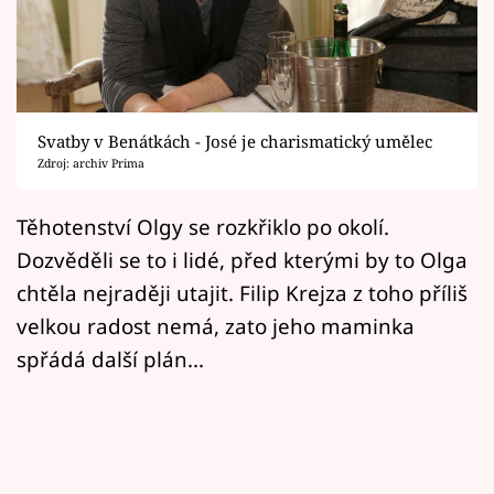
Horoskopy
Sledujte prima+
Filmový festival Karlovy Vary
Svatby v Benátkách - José je charismatický umělec
Pořady
Zdroj: archiv Prima
Mámy sobě
Těhotenství Olgy se rozkřiklo po okolí.
Dozvěděli se to i lidé, před kterými by to Olga
Přihlášení
chtěla nejraději utajit. Filip Krejza z toho příliš
velkou radost nemá, zato jeho maminka
spřádá další plán...
Sledujte nás