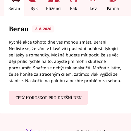
Beran
Býk
Blíženci
Rak
Lev
Panna
V
Beran
8. 8. 2026
Rychlé akce tohoto dne vás mohou zmást, Berani.
Nedivte se, že vám v hlavě víří poslední události týkající
se lásky a romantiky. Možná budete mít pocit, že se věci
dějí příliš rychle na to, abyste jim mohli skutečně
porozumět. Snažte se nebýt tak analytičtí. Možná zjistíte,
že se honíte za ztraceným cílem, zatímco vlak vyjíždí ze
stanice. Naskočte na palubu a nechte problém za sebou.
CELÝ HOROSKOP PRO DNEŠNÍ DEN