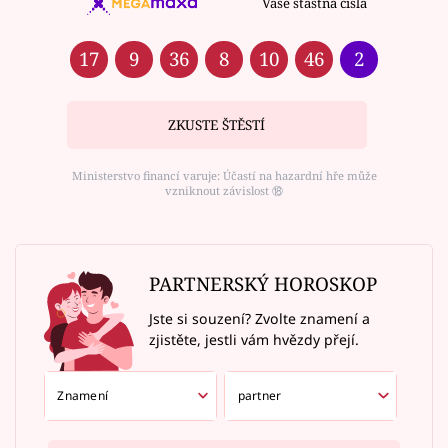
Vaše šťastná čísla
17
9
36
8
10
46
2
ZKUSTE ŠTĚSTÍ
Ministerstvo financí varuje: Účastí na hazardní hře může
vzniknout závislost ⑱
PARTNERSKÝ HOROSKOP
Jste si souzení? Zvolte znamení a
zjistěte, jestli vám hvězdy přejí.