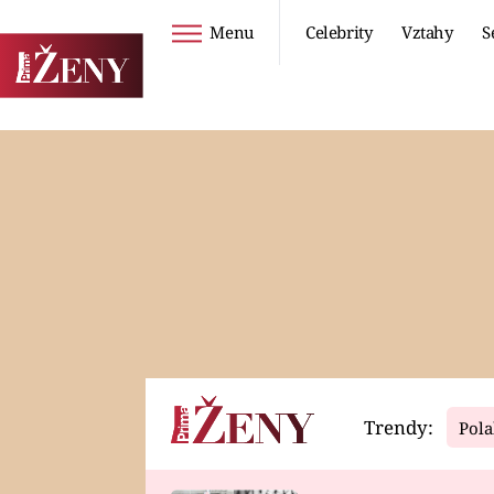
Menu
Celebrity
Vztahy
S
Seriály
Životní styl
ZOO
DIETY A HUBNUTÍ
PROSTŘENO!
CESTOVÁNÍ A
DOVOLENÁ
DUCH
ZDRAVÍ
Trendy:
Pola
Horoskopy
Video
ASTROČLÁNKY
SERIÁLY