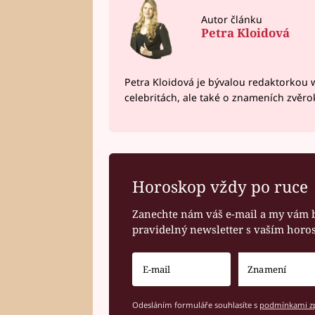
Autor článku
Petra Kloidová
Petra Kloidová je bývalou redaktorkou 
celebritách, ale také o znameních zvěr
Horoskop vždy po ruce
Zanechte nám váš e-mail a my vám 
pravidelný newsletter s vaším hor
Odesláním formuláře souhlasíte s
podmínkami zp