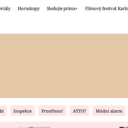
eriály
Horoskopy
Sledujte prima+
Filmový festival Karl
Celebrity
Recept
MÓDA A KRÁSA
HLAVNÍ JÍ
VZTAHY A SEX
SLADKÉ
PRIMA MAMINKA
ZDRAVÉ
bí
Inspekce
Prostřeno!
AYTO?
Módní alarm
Fresh
Living
RECEPTY
BYDLENÍ