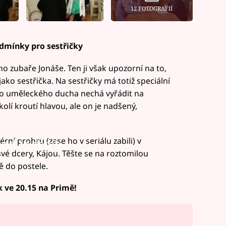
12 FOTOGRAFIÍ
dmínky pro sestřičky
o zubaře Jonáše. Ten ji však upozorní na to,
ako sestřička. Na sestřičky má totiž speciální
ého uměleckého ducha nechá vyřádit na
kolí kroutí hlavou, ale on je nadšený,
érní prohru (zase ho v seriálu zabili) v
led to fetch
é dcery, Kájou. Těšte se na roztomilou
 do postele.
k ve 20.15 na Primě!