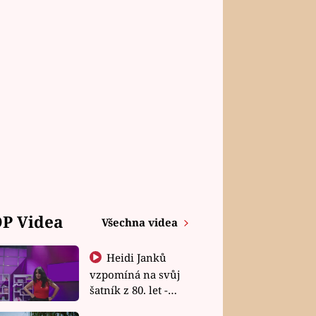
P Videa
Všechna videa
Heidi Janků
vzpomíná na svůj
šatník z 80. let -
Shopaholičky