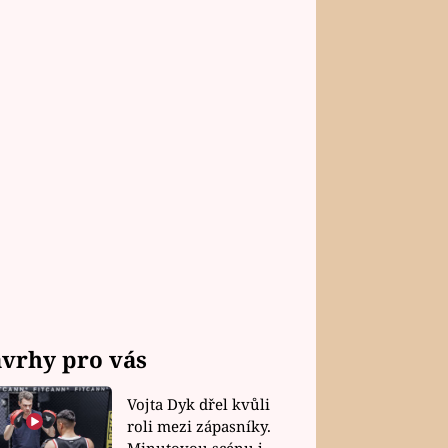
vrhy pro vás
Vojta Dyk dřel kvůli
roli mezi zápasníky.
Minutovou scénu jel