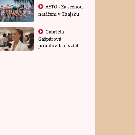
AYTO - Za scénou
natáčení v Thajsku
Gabriela
Gášpárová
promluvila o vztahu
a zakládání rodiny