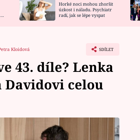
Horké noci mohou zhoršit
NOVINKY
ZAHRADA
úzkost i náladu. Psychiatr
 a
radí, jak se lépe vyspat
VIDEORECEPTY
DESIGN
Petra Kloidová
SDÍLET
 ve 43. díle? Lenka
 Davidovi celou