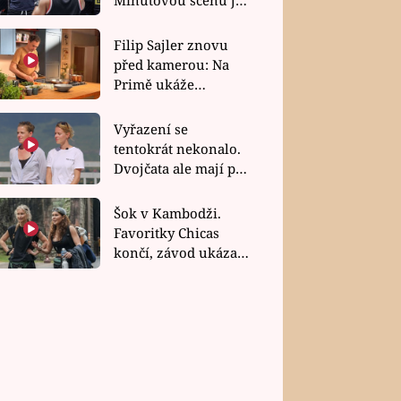
bez dubla
Filip Sajler znovu
před kamerou: Na
Primě ukáže
poctivou kuchyni i
rychlé recepty
Vyřazení se
tentokrát nekonalo.
Dvojčata ale mají po
uzavření třetí etapy
závodu nůž na krku
Šok v Kambodži.
Favoritky Chicas
končí, závod ukázal
svou nejtvrdší tvář