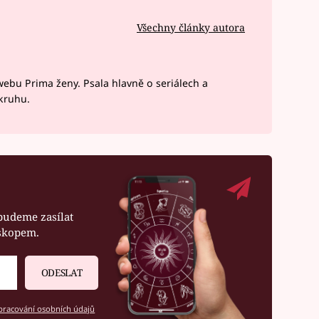
Všechny články autora
webu Prima ženy. Psala hlavně o seriálech a
okruhu.
budeme zasílat
oskopem.
ODESLAT
racování osobních údajů