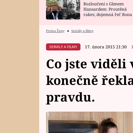
Rozloučení s Glenem
SNÁŘ
CELEBRITY
Hansardem: Proutěná
rakev, dojemná řeč Bona
HOROSKOP NA
VAŘENÍ
zpěv Irglové s Vedderem
ROK 2023
Prima Ženy
■
Seriály a filmy
17. února 2015 21:30
SERIÁLY A FILMY
Co jste viděli
konečně řekla
pravdu.