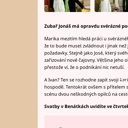
Zubař Jonáš má opravdu svérázné po
Marika mezitím hledá práci u svéráznéh
že to bude muset zvládnout i jinak než j
požadavky. Stejně jako José, který sv
zařizování nové čajovny. Většina jeho o
přestože ví, že o podnikání nic netuší.
A Ivan? Ten se rozhodne zapít svoji kari
Fai
hospodě. Tentokrát ovšem s přítelem sv
scénu dvou neškodných opilců na cestě
Svatby v Benátkách uvidíte ve čtvrte