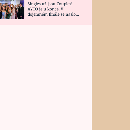
Singles už jsou Couples!
AYTO je u konce. V
dojemném finále se našlo
všech 10 Perfect Matchů