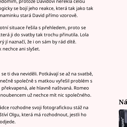
vědomím, protože Davidovi neřekla celou
ogicky se bojí jeho reakce, která tak jako tak
 maminku stará David přímo vzorově.
otní situace řešila s přehledem, proto se
erá ji do svatby tak trochu přinutila. Lola
 jí naznačí, že i on sám by rád dítě.
 nechce ani slyšet.
e ti dva neviděli. Potkávají se až na svatbě,
ečně společně s matkou vyřešil problém s
 je překvapená, ale hlavně naštvaná. Romeo
vým snoubencem už nechce mít nic společného.
Ná
ádce rozhodne svoji fotografickou stáž na
tíví Olgu, která má rozhodnout, jestli ho
eodjede.