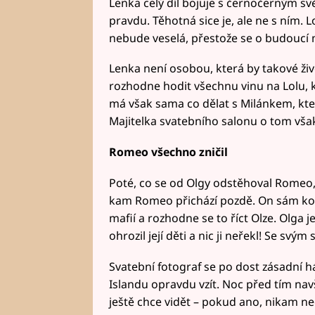
Lenka celý díl bojuje s černočerným s
pravdu. Těhotná sice je, ale ne s ním. L
nebude veselá, přestože se o budoucí
Lenka není osobou, která by takové živ
rozhodne hodit všechnu vinu na Lolu, kt
má však sama co dělat s Milánkem, který
Majitelka svatebního salonu o tom však
Romeo všechno zničil
Poté, co se od Olgy odstěhoval Romeo, s
kam Romeo přichází pozdě. On sám kon
mafií a rozhodne se to říct Olze. Olga
ohrozil její děti a nic ji neřekl! Se s
Svatební fotograf se po dost zásadní h
Islandu opravdu vzít. Noc před tím navš
ještě chce vidět – pokud ano, nikam n