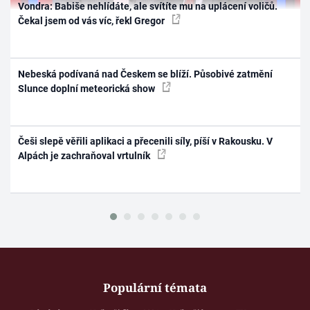
Vondra: Babiše nehlídáte, ale svítíte mu na uplácení voličů.
Čekal jsem od vás víc, řekl Gregor
Nebeská podívaná nad Českem se blíží. Působivé zatmění
Slunce doplní meteorická show
Češi slepě věřili aplikaci a přecenili síly, píší v Rakousku. V
Alpách je zachraňoval vrtulník
Populární témata