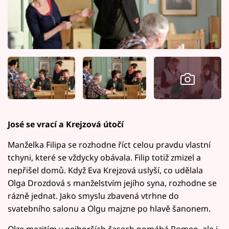
José se vrací a Krejzová útočí
Manželka Filipa se rozhodne říct celou pravdu vlastní
tchyni, které se vždycky obávala. Filip totiž zmizel a
nepřišel domů. Když Eva Krejzová uslyší, co udělala
Olga Drozdová s manželstvím jejího syna, rozhodne se
rázně jednat. Jako smyslu zbavená vtrhne do
svatebního salonu a Olgu majzne po hlavě šanonem.