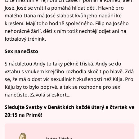
Olze mezitím v nejhorších časech pomáhá Romeo, ale i
José. José se vrátil a pomáhá hlídat děti. Hlavně pro
malého Dana má José slabost kvůli jeho nadání ke
kreslení. Mají toho hodně společného. Filip na Josého
nehorázně žárlí, děti s ním totiž nechtějí odjet ani na
fotbalový trénink.
Sex nanečisto
S náctiletou Andy to taky pěkně tříská. Andy se do
vztahu s vnukem krejčího rozhodla skočit po hlavě. Zdá
se, že má o dost víc sexuálních zkušeností než Kája. Pro
Káju by to bylo poprvé, a tak se rozhodne pro sex
nanečisto. Zavolá si eskort...
Sledujte Svatby v Benátkách každé úterý a čtvrtek ve
20:15 na Primě!
Autor článku