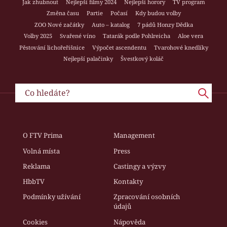
Jak zhubnout
Nejlepší filmy 2024
Nejlepší horory
TV program
Změna času
Partie
Počasí
Kdy budou volby
ZOO Nové začátky
Auto – katalog
7 pádů Honzy Dědka
Volby 2025
Svařené víno
Tatarák podle Pohlreicha
Aloe vera
Pěstování lichořeřišnice
Výpočet ascendentu
Tvarohové knedlíky
Nejlepší palačinky
Švestkový koláč
O FTV Prima
Management
Volná místa
Press
Reklama
Castingy a výzvy
HbbTV
Kontakty
Podmínky užívání
Zpracování osobních
údajů
Cookies
Nápověda