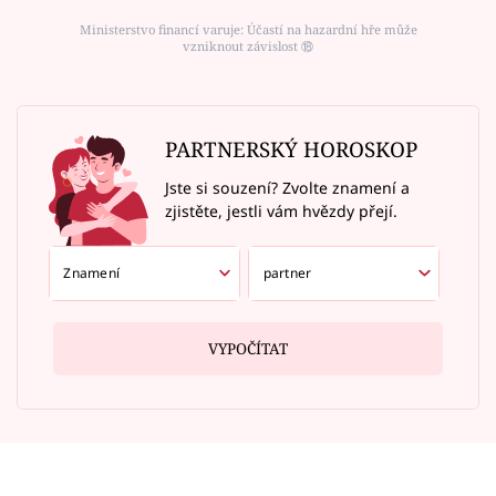
Ministerstvo financí varuje: Účastí na hazardní hře může
vzniknout závislost ⑱
PARTNERSKÝ HOROSKOP
Jste si souzení? Zvolte znamení a
zjistěte, jestli vám hvězdy přejí.
VYPOČÍTAT