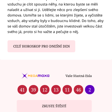
vzduchu je cítit spousta něhy, na kterou byste se měli
naladit a užívat si ji. Udělejte něco pro zlepšení svého
domova. Usmiřte se s lidmi, se kterými žijete, a vyčistěte
vzduch, aby vztahy byly v budoucnu klidné. Do toho, aby
se váš domov stal útočištěm, jste investovali velkou část
svého já, proto si ho važte a pečujte o něj.
CELÝ HOROSKOP PRO DNEŠNÍ DEN
Vaše šťastná čísla
41
39
12
13
11
46
2
ZKUSTE ŠTĚSTÍ