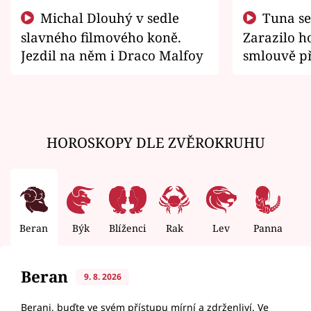
Michal Dlouhý v sedle
Tuna se chtěl vrátit domů.
slavného filmového koně.
Zarazilo ho
Jezdil na něm i Draco Malfoy
smlouvě př
zemřít
HOROSKOPY DLE ZVĚROKRUHU
Beran
Býk
Blíženci
Rak
Lev
Panna
V
Beran
9. 8. 2026
Berani, buďte ve svém přístupu mírní a zdrženliví. Ve