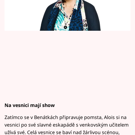
Horoskopy
Sledujte prima+
Filmový festival Karlovy Vary
Pořady
Mámy sobě
Přihlášení
Sledujte nás
Na vesnici mají show
Zatímco se v Benátkách připravuje pomsta, Alois si na
vesnici po své slavné eskapádě s venkovským učitelem
užívá své. Celá vesnice se baví nad žárlivou scénou,