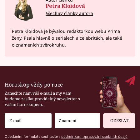
Petra Kloidová
Všechny články autora
Petra Kloidová je bývalou redaktorkou webu Prima
ženy. Psala hlavně o seriálech a celebritách, ale také
o znameních zvěrokruhu.
Horoskop vždy po ruce
Zanechte nám váš e-mail a my vám
budeme zasílat pravidelný newsletter s
vaším horoskopem.
ODESLAT
Odesláním formuláře souhlasíte s
podmínkami zpracování osobních údajů