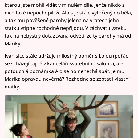
kterou jste mohli vidět v minulém díle. Jenže nikdo z
nich také nepochopil, že Alois je stále vytočený do běla,
a tak mu pověšené parohy jelena na vratech jeho
statku vtipné rozhodně nepřijdou. V záchvatu vzteku
tak na nebystrý dotaz Ivana odvětí, že ty parohy má od
Mariky.
Ivan sice stále udržuje milostný poměr s Lolou (pořád
se scházejí tajně v kanceláři svatebního salonu), ale
poťouchlá poznámka Aloise ho nenechá spát. Je mu
Marika opravdu nevěrná? Rozhodne se zeptat i vlastní
matky.