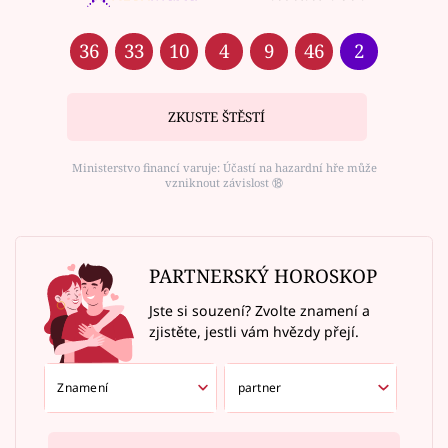
36
33
10
4
9
46
2
ZKUSTE ŠTĚSTÍ
Ministerstvo financí varuje: Účastí na hazardní hře může
vzniknout závislost ⑱
PARTNERSKÝ HOROSKOP
Jste si souzení? Zvolte znamení a
zjistěte, jestli vám hvězdy přejí.