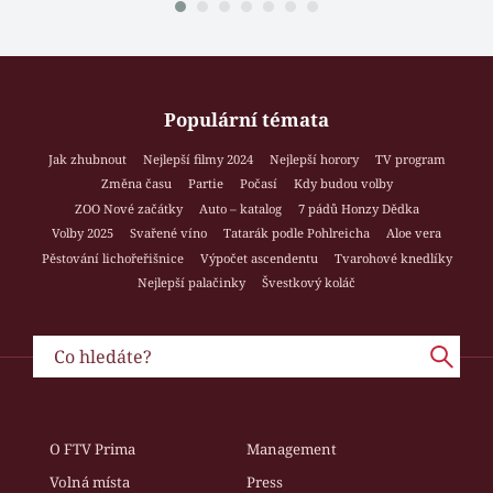
Populární témata
Jak zhubnout
Nejlepší filmy 2024
Nejlepší horory
TV program
Změna času
Partie
Počasí
Kdy budou volby
ZOO Nové začátky
Auto – katalog
7 pádů Honzy Dědka
Volby 2025
Svařené víno
Tatarák podle Pohlreicha
Aloe vera
Pěstování lichořeřišnice
Výpočet ascendentu
Tvarohové knedlíky
Nejlepší palačinky
Švestkový koláč
O FTV Prima
Management
Volná místa
Press