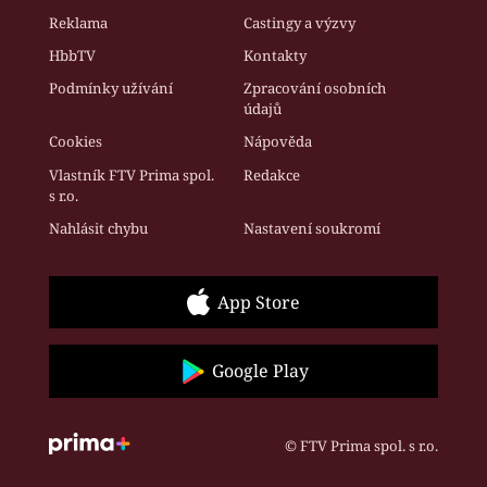
Reklama
Castingy a výzvy
HbbTV
Kontakty
Podmínky užívání
Zpracování osobních
údajů
Cookies
Nápověda
Vlastník FTV Prima spol.
Redakce
s r.o.
Nahlásit chybu
Nastavení soukromí
App Store
Google Play
© FTV Prima spol. s r.o.