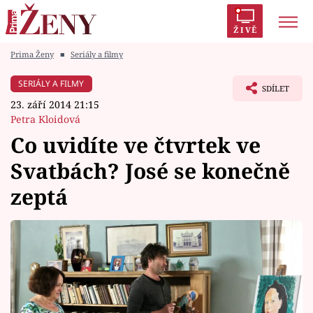
ŽIVĚ
Prima Ženy
■
Seriály a filmy
Trendy:
Polabí
Inspekce
Prostřeno!
AYTO?
SERIÁLY A FILMY
SDÍLET
Módní alarm
Zrádci
Proměny
23. září 2014 21:15
Petra Kloidová
Co uvidíte ve čtvrtek ve
Svatbách? José se konečně
Témata
zeptá
Celebrity
Vztahy
Seriály