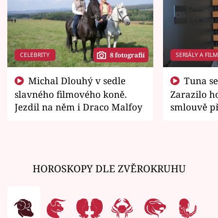
CELEBRITY
SERIÁLY A FIL
8 fotografií
Michal Dlouhý v sedle
Tuna se chtěl vrátit domů.
slavného filmového koně.
Zarazilo ho
Jezdil na něm i Draco Malfoy
smlouvě př
zemřít
HOROSKOPY DLE ZVĚROKRUHU