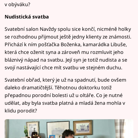
v obýváku?
Nudistická svatba
Svatební salon Navždy spolu sice končí, nicméně holky
se rozhodnou přijmout ještě jedny klienty ze známosti.
Přichází k ním pošťačka Boženka, kamarádka Libuše,
která chce oženit syna a zároveň mu rozmluvit jeho
bláznivý nápad na svatbu. Její syn je totiž nudista a se
svojí nastávající chce mít svatbu ve stejném duchu.
Svatební obřad, který je už na spadnutí, bude ovšem
daleko dramatičtější. Těhotnou doktorku totiž
přepadnou porodní bolesti už u oltáře. Co je nutné
udělat, aby byla svatba platná a mladá žena mohla v
klidu porodit?