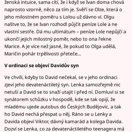
ženská intuice, sama cítí, že i když se Ivan doma chová
naprosto vzorně, něco za tím je. Svěří se Olze, která o
jeho milostném poměru s Lolou už dávno ví. Olgu
naštve to, že se Ivan rozhodl půjčit peníze Lole a ne
vlastní sestře. Dá mu ultimátum – peníze Lole nepůjčí a
ukončí jejich milostný poměr, nebo to ona řekne
Marice. A je více než jasné, že pokud to Olga udělá,
Maričin pohár trpělivosti přeteče...
V ordinaci se objeví Davidův syn
Ve chvíli, kdyby to David nečekal, se v jeho ordinaci
zjeví jeho devatenáctiletý syn. Lenka samozřejmě nic
netuší a David se to snaží utajit i před ní. Domluví si se
synátorem schůzku v hospodě, kde se tak opijí, že
mladému ujede autobus do Českých Budějovic, a tak
ho David nechá přespat u něj. Ráno se u Lenky a
Davida objeví Viktor, dávný kamarád a kolega Davida.
Dozví se Lenka, co za devatenáctiletého teenagera má