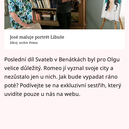
Horoskopy
Sledujte prima+
Filmový festival Karlovy Vary
José maluje portrét Libuše
Pořady
Zdroj: archiv Prima
Mámy sobě
Poslední díl Svateb v Benátkách byl pro Olgu
velice důležitý. Romeo jí vyznal svoje city a
Přihlášení
nezůstalo jen u nich. Jak bude vypadat ráno
poté? Podívejte se na exkluzivní sestřih, který
uvidíte pouze u nás na webu.
Sledujte nás