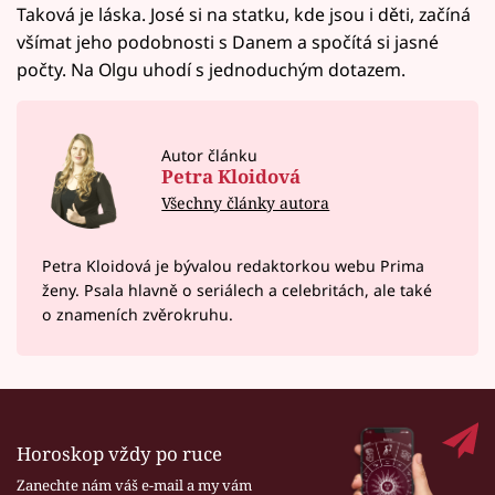
Taková je láska. José si na statku, kde jsou i děti, začíná
všímat jeho podobnosti s Danem a spočítá si jasné
počty. Na Olgu uhodí s jednoduchým dotazem.
Autor článku
Petra Kloidová
Všechny články autora
Petra Kloidová je bývalou redaktorkou webu Prima
ženy. Psala hlavně o seriálech a celebritách, ale také
o znameních zvěrokruhu.
Horoskop vždy po ruce
Zanechte nám váš e-mail a my vám