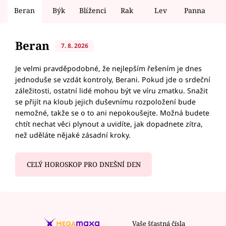
Beran
Býk
Blíženci
Rak
Lev
Panna
V
Beran
7. 8. 2026
Je velmi pravděpodobné, že nejlepším řešením je dnes
jednoduše se vzdát kontroly, Berani. Pokud jde o srdeční
záležitosti, ostatní lidé mohou být ve víru zmatku. Snažit
se přijít na kloub jejich duševnímu rozpoložení bude
nemožné, takže se o to ani nepokoušejte. Možná budete
chtít nechat věci plynout a uvidíte, jak dopadnete zítra,
než uděláte nějaké zásadní kroky.
CELÝ HOROSKOP PRO DNEŠNÍ DEN
Vaše šťastná čísla