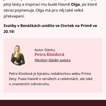
Failed to fetch
plný lásky a inspirací mu bude hlavně
Olga
, po které
obraz pojmenuje. Olga má pro něj také velké
překvapení.
Svatby v Benátkách uvidíte ve čtvrtek na Primě ve
20.15!
Autor článku
Petra Kloidová
Všechny články autora
Petra Kloidová je bývalou redaktorkou webu Prima
ženy. Psala hlavně o seriálech a celebritách, ale také
o znameních zvěrokruhu.