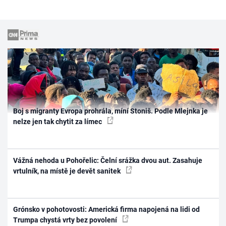
Boj s migranty Evropa prohrála, míní Stoniš. Podle Mlejnka je
nelze jen tak chytit za límec
Vážná nehoda u Pohořelic: Čelní srážka dvou aut. Zasahuje
vrtulník, na místě je devět sanitek
Grónsko v pohotovosti: Americká firma napojená na lidi od
Trumpa chystá vrty bez povolení