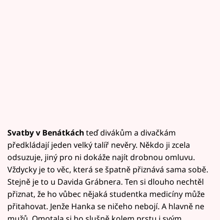
Svatby v Benátkách
teď divákům a divačkám
předkládají jeden velký talíř nevěry. Někdo ji zcela
odsuzuje, jiný pro ni dokáže najít drobnou omluvu.
Vždycky je to věc, která se špatně přiznává sama sobě.
Stejně je to u Davida Grábnera. Ten si dlouho nechtěl
přiznat, že ho vůbec nějaká studentka medicíny může
přitahovat. Jenže Hanka se ničeho nebojí. A hlavně ne
mužů. Omotala si ho slušně kolem prstu i svým