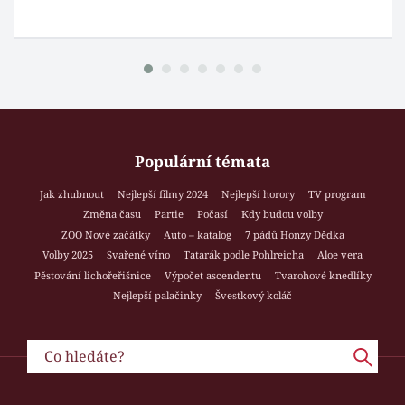
Populární témata
Jak zhubnout
Nejlepší filmy 2024
Nejlepší horory
TV program
Změna času
Partie
Počasí
Kdy budou volby
ZOO Nové začátky
Auto – katalog
7 pádů Honzy Dědka
Volby 2025
Svařené víno
Tatarák podle Pohlreicha
Aloe vera
Pěstování lichořeřišnice
Výpočet ascendentu
Tvarohové knedlíky
Nejlepší palačinky
Švestkový koláč