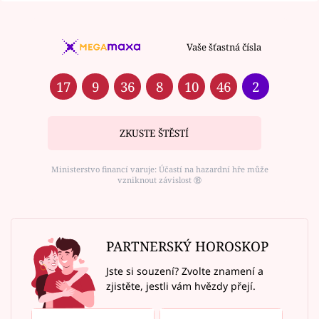
Vaše šťastná čísla
17
9
36
8
10
46
2
ZKUSTE ŠTĚSTÍ
Ministerstvo financí varuje: Účastí na hazardní hře může
vzniknout závislost ⑱
PARTNERSKÝ HOROSKOP
Jste si souzení? Zvolte znamení a
zjistěte, jestli vám hvězdy přejí.