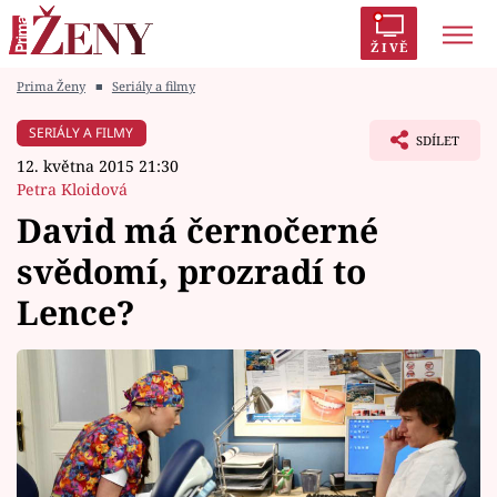
ŽIVĚ
Prima Ženy
■
Seriály a filmy
Trendy:
Polabí
Inspekce
Prostřeno!
AYTO?
SERIÁLY A FILMY
SDÍLET
Módní alarm
Zrádci
Proměny
12. května 2015 21:30
Petra Kloidová
David má černočerné
svědomí, prozradí to
Témata
Lence?
Celebrity
Vztahy
Seriály