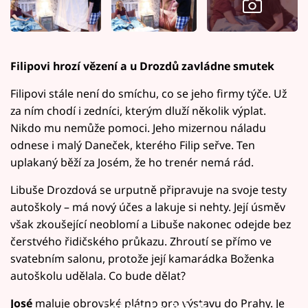
Filipovi hrozí vězení a u Drozdů zavládne smutek
Filipovi stále není do smíchu, co se jeho firmy týče. Už
za ním chodí i zedníci, kterým dluží několik výplat.
Nikdo mu nemůže pomoci. Jeho mizernou náladu
odnese i malý Daneček, kterého Filip seřve. Ten
uplakaný běží za Josém, že ho trenér nemá rád.
Libuše Drozdová se urputně připravuje na svoje testy
autoškoly – má nový účes a lakuje si nehty. Její úsměv
však zkoušející neoblomí a Libuše nakonec odejde bez
čerstvého řidičského průkazu. Zhroutí se přímo ve
svatebním salonu, protože její kamarádka Boženka
autoškolu udělala. Co bude dělat?
José
maluje obrovské plátno pro výstavu do Prahy. Je