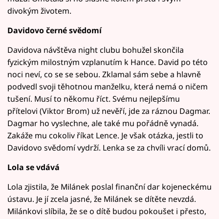
divokým životem.
Davidovo černé svědomí
Davidova návštěva night clubu bohužel skončila
fyzickým milostným vzplanutím k Hance. David po této
noci neví, co se se sebou. Zklamal sám sebe a hlavně
podvedl svoji těhotnou manželku, která nemá o ničem
tušení. Musí to někomu říct. Svému nejlepšímu
přítelovi (Viktor Brom) už nevěří, jde za ráznou Dagmar.
Dagmar ho vyslechne, ale také mu pořádně vynadá.
Zakáže mu cokoliv říkat Lence. Je však otázka, jestli to
Davidovo svědomí vydrží. Lenka se za chvíli vrací domů.
Lola se vdává
Lola zjistila, že Milánek poslal finanční dar kojeneckému
ústavu. Je jí zcela jasné, že Milánek se dítěte nevzdá.
Milánkovi slíbila, že se o dítě budou pokoušet i přesto,