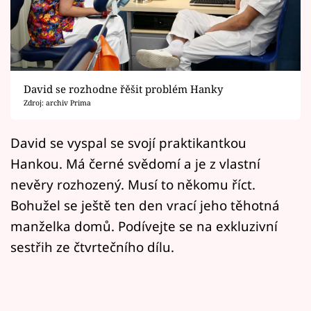
Horoskopy
Sledujte prima+
Filmový festival Karlovy Vary
David se rozhodne řěšit problém Hanky
Pořady
Zdroj: archiv Prima
Mámy sobě
David se vyspal se svojí praktikantkou
Hankou. Má černé svědomí a je z vlastní
Přihlášení
nevěry rozhozený. Musí to někomu říct.
Bohužel se ještě ten den vrací jeho těhotná
manželka domů. Podívejte se na exkluzivní
Sledujte nás
sestřih ze čtvrtečního dílu.