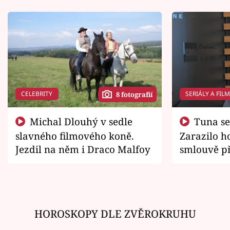
CELEBRITY
SERIÁLY A FIL
8 fotografií
Michal Dlouhý v sedle
Tuna se chtěl vrátit domů.
slavného filmového koně.
Zarazilo ho
Jezdil na něm i Draco Malfoy
smlouvě př
zemřít
HOROSKOPY DLE ZVĚROKRUHU