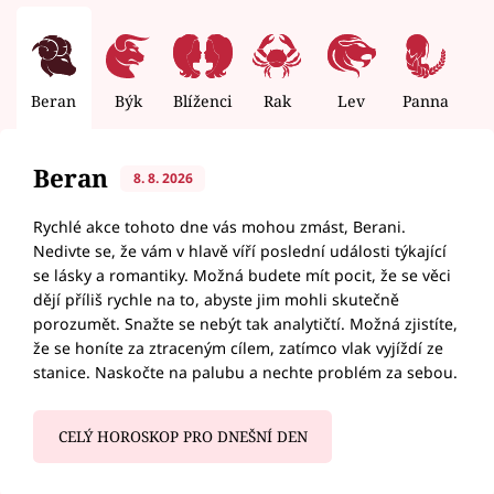
Beran
Býk
Blíženci
Rak
Lev
Panna
V
Beran
8. 8. 2026
Rychlé akce tohoto dne vás mohou zmást, Berani.
Nedivte se, že vám v hlavě víří poslední události týkající
se lásky a romantiky. Možná budete mít pocit, že se věci
dějí příliš rychle na to, abyste jim mohli skutečně
porozumět. Snažte se nebýt tak analytičtí. Možná zjistíte,
že se honíte za ztraceným cílem, zatímco vlak vyjíždí ze
stanice. Naskočte na palubu a nechte problém za sebou.
CELÝ HOROSKOP PRO DNEŠNÍ DEN