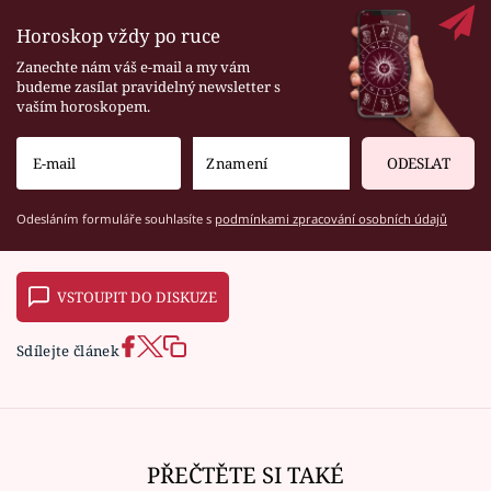
Horoskop vždy po ruce
Zanechte nám váš e-mail a my vám
budeme zasílat pravidelný newsletter s
vaším horoskopem.
ODESLAT
Odesláním formuláře souhlasíte s
podmínkami zpracování osobních údajů
VSTOUPIT DO DISKUZE
Sdílejte článek
PŘEČTĚTE SI TAKÉ