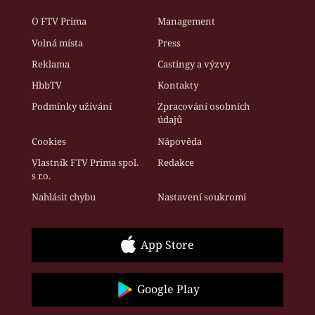
O FTV Prima
Management
Volná místa
Press
Reklama
Castingy a výzvy
HbbTV
Kontakty
Podmínky užívání
Zpracování osobních
údajů
Cookies
Nápověda
Vlastník FTV Prima spol.
Redakce
s r.o.
Nahlásit chybu
Nastavení soukromí
App Store
Google Play