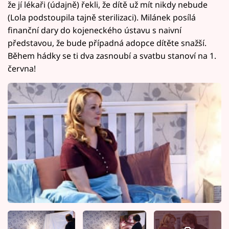
že jí lékaři (údajně) řekli, že dítě už mít nikdy nebude
(Lola podstoupila tajně sterilizaci). Milánek posílá
finanční dary do kojeneckého ústavu s naivní
představou, že bude případná adopce dítěte snažší.
Během hádky se ti dva zasnoubí a svatbu stanoví na 1.
června!