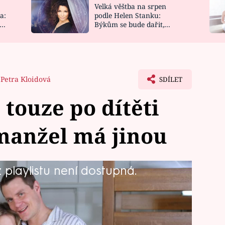
Velká věštba na srpen
NOVINKY
ZAHRADA
a:
podle Helen Stanku:
y
Býkům se bude dařit,
VIDEORECEPTY
DESIGN
Vodnáře čeká jízda
Petra Kloidová
SDÍLET
i touze po dítěti
manžel má jinou
playlistu není dostupná.
ch postav seriálu Svatby v Benátkách,
 Je manželkou Filipa Krejzy, jenž má
zaslepená touhou po dítěti, že jeho