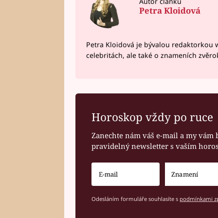
Autor článku
Petra Kloidová
Petra Kloidová je bývalou redaktorkou 
celebritách, ale také o znameních zvěr
Horoskop vždy po ruce
Zanechte nám váš e-mail a my vám 
pravidelný newsletter s vaším hor
Odesláním formuláře souhlasíte s
podmínkami zp