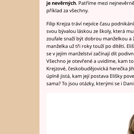
je nevěrných
. Patříme mezi nejnevěrněj
příklad za všechny.
Filip Krejza tráví nejvíce času podniká
svou bývalou láskou ze školy, která mu
zoufale snaží být dobrou manželkou a ž
manželka už tři roky touží po dítěti. Eli
se v jejím manželství začínají dít podiv
Všechno je otevřené a uvidíme, kam to
Krejzové, českobudějovická herečka Jiho
úplně jistá, kam její postava Elišky po
sama? To jsou otázky, kterými se i Dan