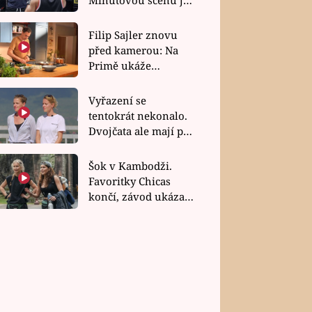
bez dubla
Filip Sajler znovu
před kamerou: Na
Primě ukáže
poctivou kuchyni i
rychlé recepty
Vyřazení se
tentokrát nekonalo.
Dvojčata ale mají po
uzavření třetí etapy
závodu nůž na krku
Šok v Kambodži.
Favoritky Chicas
končí, závod ukázal
svou nejtvrdší tvář