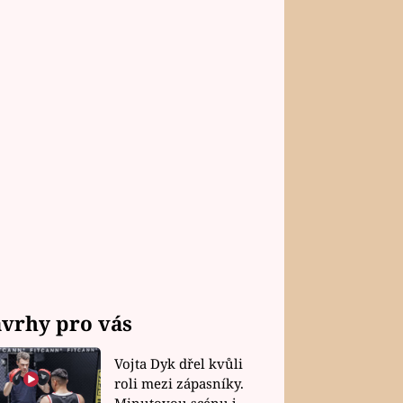
vrhy pro vás
Vojta Dyk dřel kvůli
roli mezi zápasníky.
Minutovou scénu jel