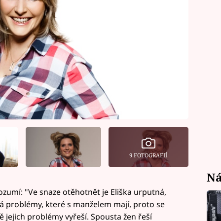
9 FOTOGRAFIÍ
Ná
ozumí: "Ve snaze otěhotnět je Eliška urputná,
á problémy, které s manželem mají, proto se
tě jejich problémy vyřeší. Spousta žen řeší