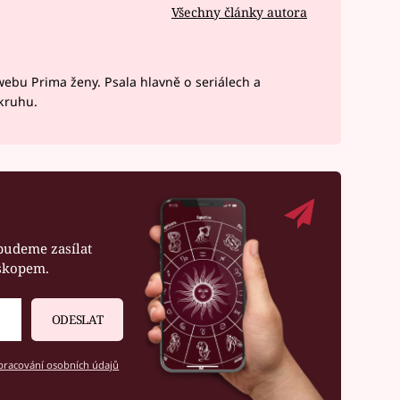
Všechny články autora
webu Prima ženy. Psala hlavně o seriálech a
okruhu.
budeme zasílat
oskopem.
ODESLAT
racování osobních údajů