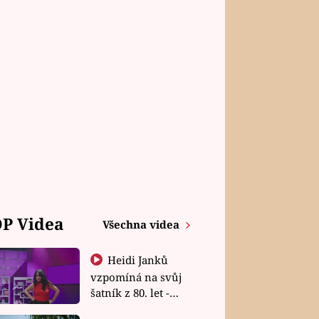
P Videa
Všechna videa
Heidi Janků
vzpomíná na svůj
šatník z 80. let -
Shopaholičky