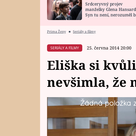
Srdceryvný projev
SNÁŘ
CELEBRITY
manželky Glena Hansard
Syn tu není, nerozuměl b
HOROSKOP NA
VAŘENÍ
tomu, vysvětlila
ROK 2023
Prima Ženy
■
Seriály a filmy
25. června 2014 20:00
SERIÁLY A FILMY
Eliška si kvůl
nevšimla, že 
Žádná položka z 
Eliška Krejzová je jednou z další
která naprosto odpovídá realitě.
však oči pro jinou. Eliška je tak 
nevěru vidět snad ani nechce...