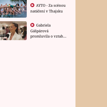
AYTO - Za scénou
natáčení v Thajsku
Gabriela
Gášpárová
promluvila o vztahu
a zakládání rodiny