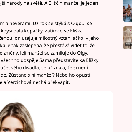
ší národy na světě. A Eliščin manžel je jeden
ním a nevěrami. Už rok se stýká s Olgou, se
 kdysi dala kopačky. Zatímco se Eliška
enou, on utajuje milostný vztah, ačkoliv jeho
ška je tak zaslepená, že přestává vidět to, že
né změny. Její manžel se zamiluje do Olgy.
 všechno dospěje.Sama představitelka Elišky
českého divadla, se přiznala, že si není
vede. Zůstane s ní manžel? Nebo ho opustí
iela Verzichová nechá překvapit.