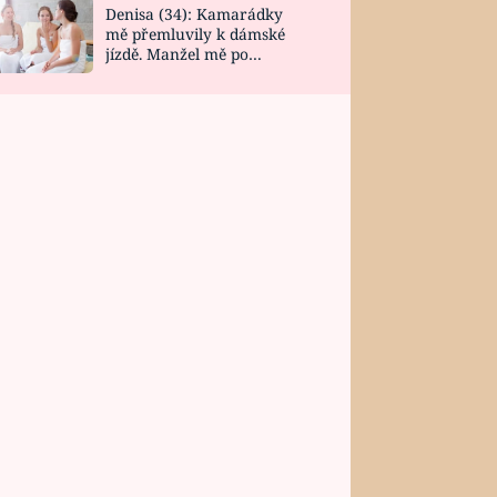
Denisa (34): Kamarádky
mě přemluvily k dámské
jízdě. Manžel mě po
návratu zaskočil