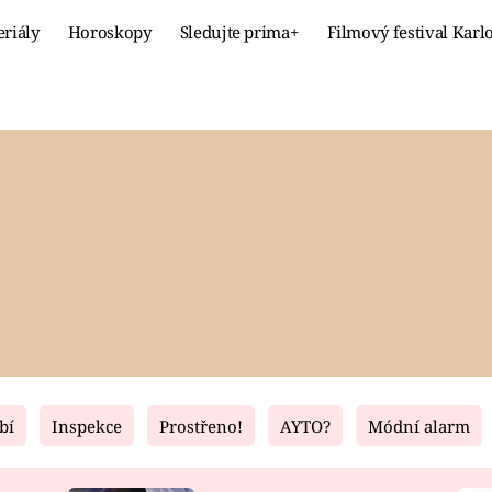
eriály
Horoskopy
Sledujte prima+
Filmový festival Karl
Celebrity
Recept
MÓDA A KRÁSA
HLAVNÍ JÍ
VZTAHY A SEX
SLADKÉ
PRIMA MAMINKA
ZDRAVÉ
bí
Inspekce
Prostřeno!
AYTO?
Módní alarm
Fresh
Living
RECEPTY
BYDLENÍ