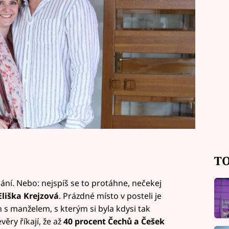
TO
í. Nebo: nejspíš se to protáhne, nečekej
Eliška Krejzová
. Prázdné místo v posteli je
h s manželem, s kterým si byla kdysi tak
věry říkají, že až
40 procent Čechů a Češek