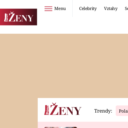
Menu
Celebrity
Vztahy
S
Seriály
Životní styl
ZOO
DIETY A HUBNUTÍ
PROSTŘENO!
CESTOVÁNÍ A
DOVOLENÁ
DUCH
ZDRAVÍ
Trendy:
Pola
Horoskopy
Video
ASTROČLÁNKY
SERIÁLY