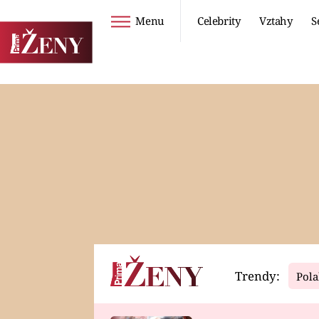
Menu
Celebrity
Vztahy
S
Seriály
Životní styl
ZOO
DIETY A HUBNUTÍ
PROSTŘENO!
CESTOVÁNÍ A
DOVOLENÁ
DUCH
ZDRAVÍ
Trendy:
Pola
Horoskopy
Video
ASTROČLÁNKY
SERIÁLY