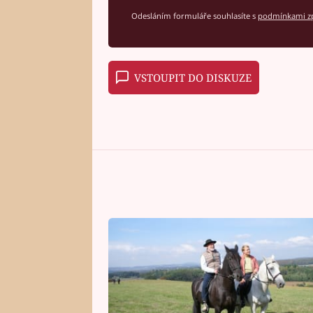
Odesláním formuláře souhlasíte s
podmínkami zp
VSTOUPIT DO DISKUZE