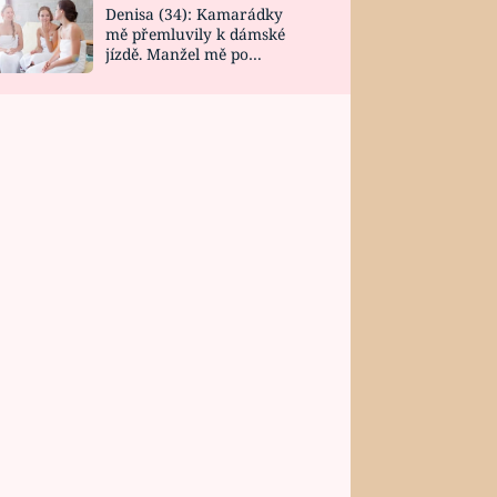
Denisa (34): Kamarádky
mě přemluvily k dámské
jízdě. Manžel mě po
návratu zaskočil