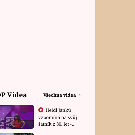
P Videa
Všechna videa
Heidi Janků
vzpomíná na svůj
šatník z 80. let -
Shopaholičky