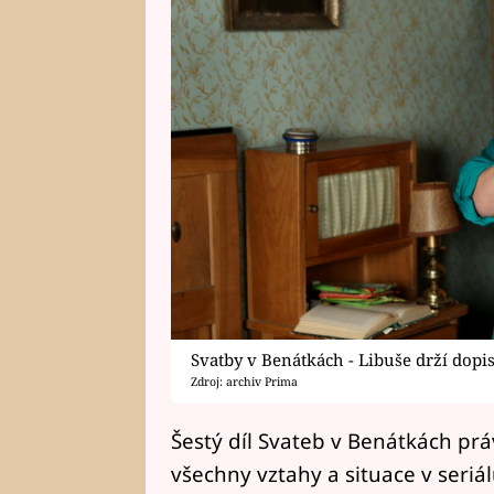
Svatby v Benátkách - Libuše drží dop
Zdroj: archiv Prima
Šestý díl Svateb v Benátkách práv
všechny vztahy a situace v seriá