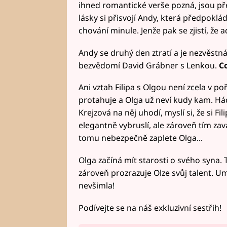
ihned romantické verše pozná, jsou př
lásky si přisvojí Andy, která předpokl
chování minule. Jenže pak se zjistí, že a
Andy se druhý den ztratí a je nezvěstná,
bezvědomí David Grábner s Lenkou.
Co
Ani vztah Filipa s Olgou není zcela v po
protahuje a Olga už neví kudy kam. Háda
Krejzová na něj uhodí, myslí si, že si Fi
elegantně vybruslí, ale zároveň tím zav
tomu nebezpečně zaplete Olga...
Olga začíná mít starosti o svého syna. 
zároveň prozrazuje Olze svůj talent. Um
nevšimla!
Podívejte se na náš exkluzivní sestřih!