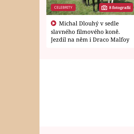
CELEBRITY
8 fotografií
Michal Dlouhý v sedle
slavného filmového koně.
Jezdil na něm i Draco Malfoy