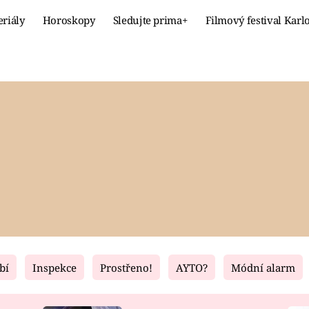
eriály
Horoskopy
Sledujte prima+
Filmový festival Karl
Celebrity
Recept
MÓDA A KRÁSA
HLAVNÍ JÍ
VZTAHY A SEX
SLADKÉ
PRIMA MAMINKA
ZDRAVÉ
bí
Inspekce
Prostřeno!
AYTO?
Módní alarm
Fresh
Living
RECEPTY
BYDLENÍ