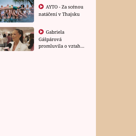
AYTO - Za scénou
natáčení v Thajsku
Gabriela
Gášpárová
promluvila o vztahu
a zakládání rodiny