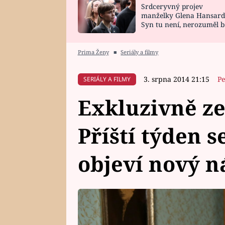
Srdceryvný projev
SNÁŘ
CELEBRITY
manželky Glena Hansard
Syn tu není, nerozuměl b
HOROSKOP NA
VAŘENÍ
tomu, vysvětlila
ROK 2023
Prima Ženy
■
Seriály a filmy
3. srpna 2014 21:15
Pe
SERIÁLY A FILMY
Exkluzivně ze
Příští týden s
objeví nový n