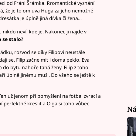
eci od Fráni Šrámka. Rromantické vyznání
ádá, že je to omluva Huga za jeho nemožné
dresátka je úplně jiná dívka či žena...
 nikdo neví, kde je. Nakonec ji najde v
 se stalo?
řádku, rozvod se díky Filipovi neustále
jí se. Filip začne mít i doma peklo. Eva
lip do bytu nahoře tahá ženy. Filip z toho
aří úplně jinému muži. Do všeho se ještě k
Ten už jenom při pomyšlení na fotbal zvrací a
í perfektně kreslit a Olga si toho vůbec
Ná