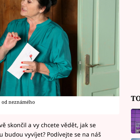
TO
is od neznámého
ě skončil a vy chcete vědět, jak se
lu budou vyvíjet? Podívejte se na náš