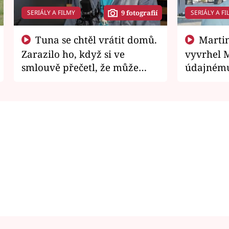
SERIÁLY A FILMY
SERIÁLY A FI
9 fotografií
Tuna se chtěl vrátit domů.
Martin Písařík jako
Zarazilo ho, když si ve
vyvrhel 
smlouvě přečetl, že může
údajnému
zemřít
je v nemil