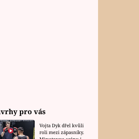
vrhy pro vás
Vojta Dyk dřel kvůli
roli mezi zápasníky.
Minutovou scénu jel