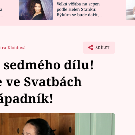
Velká věštba na srpen
NOVINKY
ZAHRADA
a:
podle Helen Stanku:
y
Býkům se bude dařit,
VIDEORECEPTY
DESIGN
Vodnáře čeká jízda
tra Kloidová
SDÍLET
 sedmého dílu!
e ve Svatbách
ápadník!