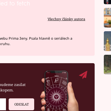
led to fetch
Všechny články autora
webu Prima ženy. Psala hlavně o seriálech a
okruhu.
budeme zasílat
oskopem.
ODESLAT