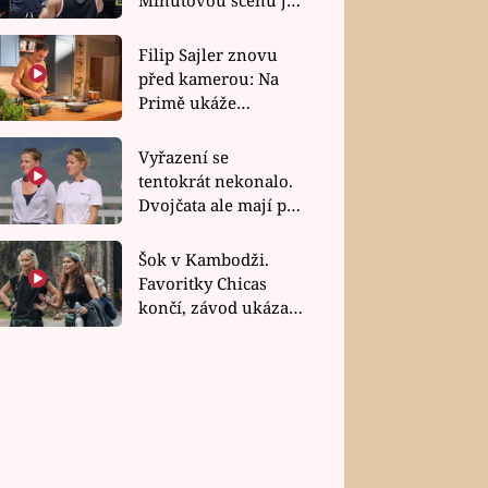
bez dubla
Filip Sajler znovu
před kamerou: Na
Primě ukáže
poctivou kuchyni i
rychlé recepty
Vyřazení se
tentokrát nekonalo.
Dvojčata ale mají po
uzavření třetí etapy
závodu nůž na krku
Šok v Kambodži.
Favoritky Chicas
končí, závod ukázal
svou nejtvrdší tvář