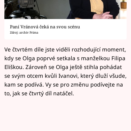
Horoskopy
Sledujte prima+
Paní Vránová čeká na svou scénu
Filmový festival Karlovy Vary
Zdroj: archiv Prima
Pořady
Ve čtvrtém díle jste viděli rozhodující moment,
kdy se Olga poprvé setkala s manželkou Filipa
Mámy sobě
Eliškou. Zároveň se Olga ještě stihla pohádat
se svým otcem kvůli Ivanovi, který dluží všude,
Přihlášení
kam se podívá. Vy se pro změnu podívejte na
to, jak se čtvrtý díl natáčel.
Sledujte nás