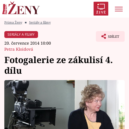
ŽIVĚ
Prima Ženy
■
Seriály a filmy
Trendy:
Polabí
Inspekce
Prostřeno!
AYTO?
SERIÁLY A FILMY
SDÍLET
Módní alarm
Zrádci
Proměny
20. července 2014 10:00
Petra Kloidová
Fotogalerie ze zákulisí 4.
dílu
Témata
Celebrity
Vztahy
Seriály