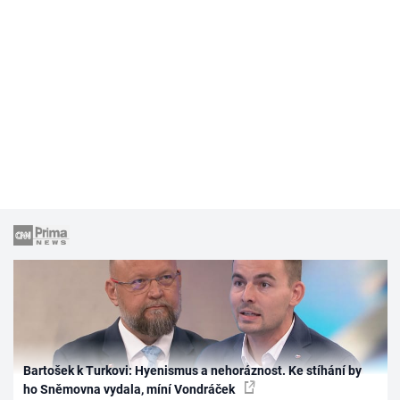
Bartošek k Turkovi: Hyenismus a nehoráznost. Ke stíhání by
ho Sněmovna vydala, míní Vondráček