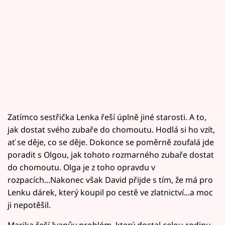
Zatímco sestřička Lenka řeší úplně jiné starosti. A to,
jak dostat svého zubaře do chomoutu. Hodlá si ho vzít,
ať se děje, co se děje. Dokonce se poměrně zoufalá jde
poradit s Olgou, jak tohoto rozmarného zubaře dostat
do chomoutu. Olga je z toho opravdu v
rozpacích...Nakonec však David přijde s tím, že má pro
Lenku dárek, který koupil po cestě ve zlatnictví...a moc
ji nepotěšil.
Marika řeší Ivanův problém, který dostal celou rodinu