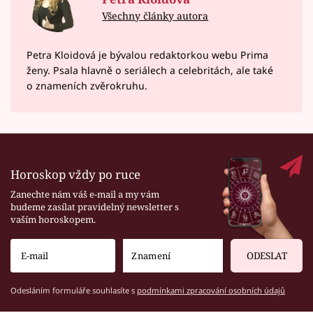
Všechny články autora
Petra Kloidová je bývalou redaktorkou webu Prima
ženy. Psala hlavně o seriálech a celebritách, ale také
o znameních zvěrokruhu.
Horoskop vždy po ruce
Zanechte nám váš e-mail a my vám
budeme zasílat pravidelný newsletter s
vaším horoskopem.
ODESLAT
Odesláním formuláře souhlasíte s
podmínkami zpracování osobních údajů