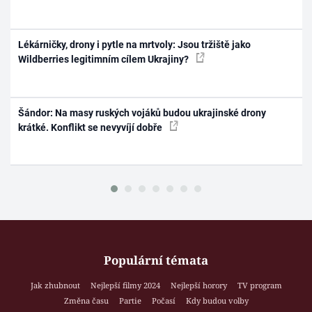
Lékárničky, drony i pytle na mrtvoly: Jsou tržiště jako
Wildberries legitimním cílem Ukrajiny?
Šándor: Na masy ruských vojáků budou ukrajinské drony
krátké. Konflikt se nevyvíjí dobře
Populární témata
Jak zhubnout
Nejlepší filmy 2024
Nejlepší horory
TV program
Změna času
Partie
Počasí
Kdy budou volby