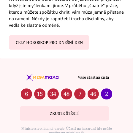
když jste myšlenkami jinde. V průběhu „špatné“ práce,
kterou můžete zpočátku chrlit, vám múza jemně přistane
na rameni. Někdy je zapotřebí trocha disciplíny, aby
vedla ke slastné odměně.
CELÝ HOROSKOP PRO DNEŠNÍ DEN
Vaše šťastná čísla
6
15
34
48
7
46
2
ZKUSTE ŠTĚSTÍ
Ministerstvo financí varuje: Účastí na hazardní hře může
vzniknout závislost ⑱