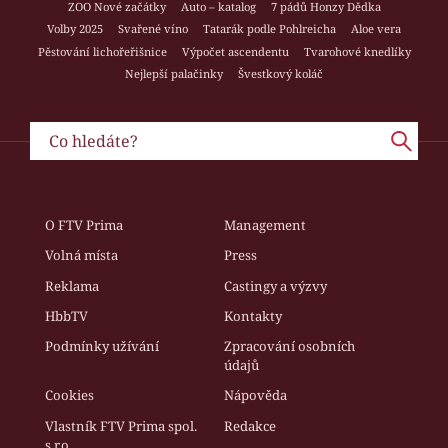
ZOO Nové začátky
Auto – katalog
7 pádů Honzy Dědka
Volby 2025
Svařené víno
Tatarák podle Pohlreicha
Aloe vera
Pěstování lichořeřišnice
Výpočet ascendentu
Tvarohové knedlíky
Nejlepší palačinky
Švestkový koláč
O FTV Prima
Management
Volná místa
Press
Reklama
Castingy a výzvy
HbbTV
Kontakty
Podmínky užívání
Zpracování osobních
údajů
Cookies
Nápověda
Vlastník FTV Prima spol.
Redakce
s r.o.