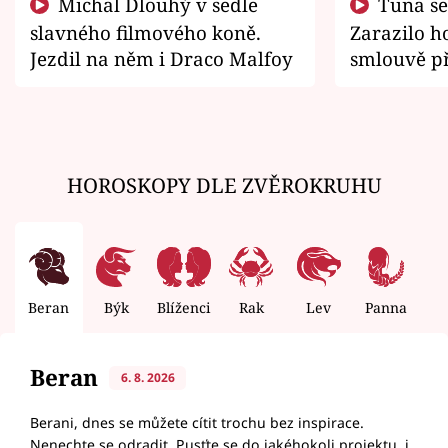
Michal Dlouhý v sedle
Tuna se chtěl vrátit domů.
slavného filmového koně.
Zarazilo ho
Jezdil na něm i Draco Malfoy
smlouvě př
zemřít
HOROSKOPY DLE ZVĚROKRUHU
Beran
Býk
Blíženci
Rak
Lev
Panna
V
Beran
6. 8. 2026
Berani, dnes se můžete cítit trochu bez inspirace.
Nenechte se odradit. Pusťte se do jakéhokoli projektu, i