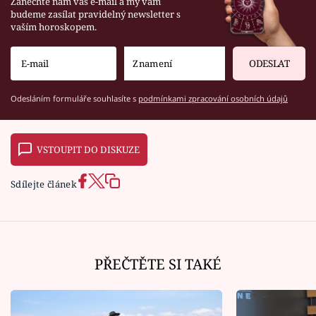
Zanechte nám váš e-mail a my vám
budeme zasílat pravidelný newsletter s
vaším horoskopem.
ODESLAT
Odesláním formuláře souhlasíte s
podmínkami zpracování osobních údajů
VSTOUPIT DO DISKUZE
Sdílejte článek
PŘEČTĚTE SI TAKÉ