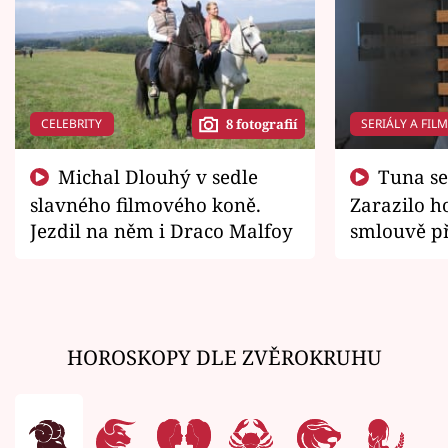
CELEBRITY
SERIÁLY A FIL
8 fotografií
Michal Dlouhý v sedle
Tuna se chtěl vrátit domů.
slavného filmového koně.
Zarazilo ho
Jezdil na něm i Draco Malfoy
smlouvě př
zemřít
HOROSKOPY DLE ZVĚROKRUHU