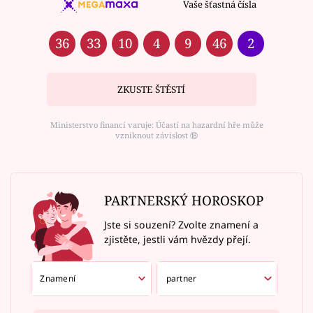
Vaše šťastná čísla
36
33
10
4
9
46
2
ZKUSTE ŠTĚSTÍ
Ministerstvo financí varuje: Účastí na hazardní hře může
vzniknout závislost ⑱
PARTNERSKÝ HOROSKOP
Jste si souzení? Zvolte znamení a
zjistěte, jestli vám hvězdy přejí.