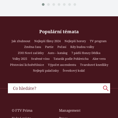
Populární témata
Jak zhubnout
Nejlepší filmy 2024
Nejlepší horory
TV program
Změna času
Partie
Počasí
Kdy budou volby
ZOO Nové začátky
Auto – katalog
7 pádů Honzy Dědka
Volby 2025
Svařené víno
Tatarák podle Pohlreicha
Aloe vera
Pěstování lichořeřišnice
Výpočet ascendentu
Tvarohové knedlíky
Nejlepší palačinky
Švestkový koláč
O FTV Prima
Management