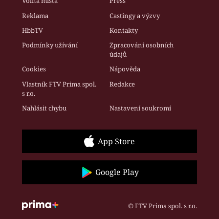
Volná místa
Press
Reklama
Castingy a výzvy
HbbTV
Kontakty
Podmínky užívání
Zpracování osobních
údajů
Cookies
Nápověda
Vlastník FTV Prima spol.
Redakce
s r.o.
Nahlásit chybu
Nastavení soukromí
App Store
Google Play
© FTV Prima spol. s r.o.