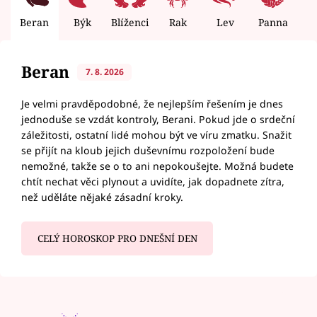
Beran
Býk
Blíženci
Rak
Lev
Panna
V
Beran
7. 8. 2026
Je velmi pravděpodobné, že nejlepším řešením je dnes
jednoduše se vzdát kontroly, Berani. Pokud jde o srdeční
záležitosti, ostatní lidé mohou být ve víru zmatku. Snažit
se přijít na kloub jejich duševnímu rozpoložení bude
nemožné, takže se o to ani nepokoušejte. Možná budete
chtít nechat věci plynout a uvidíte, jak dopadnete zítra,
než uděláte nějaké zásadní kroky.
CELÝ HOROSKOP PRO DNEŠNÍ DEN