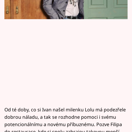
Horoskopy
miluje.
Sledujte prima+
Filmový festival Karlovy Vary
Pořady
Mámy sobě
Přihlášení
Sledujte nás
Od té doby, co si Ivan našel milenku Lolu má podezřele
dobrou náladu, a tak se rozhodne pomoci i svému
potencionálnímu a novému příbuznému. Pozve Filipa
do restaurace, kde si spolu zahrajou takovou menší