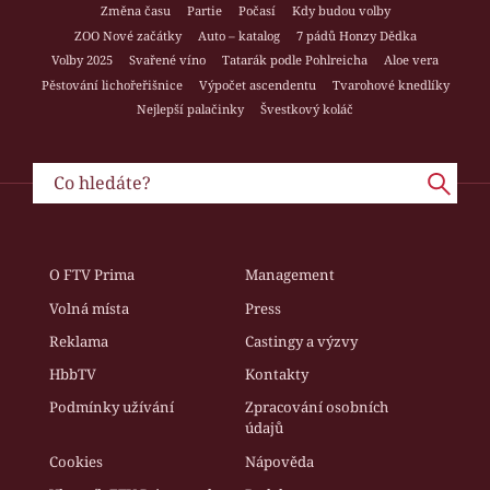
Změna času
Partie
Počasí
Kdy budou volby
ZOO Nové začátky
Auto – katalog
7 pádů Honzy Dědka
Volby 2025
Svařené víno
Tatarák podle Pohlreicha
Aloe vera
Pěstování lichořeřišnice
Výpočet ascendentu
Tvarohové knedlíky
Nejlepší palačinky
Švestkový koláč
O FTV Prima
Management
Volná místa
Press
Reklama
Castingy a výzvy
HbbTV
Kontakty
Podmínky užívání
Zpracování osobních
údajů
Cookies
Nápověda