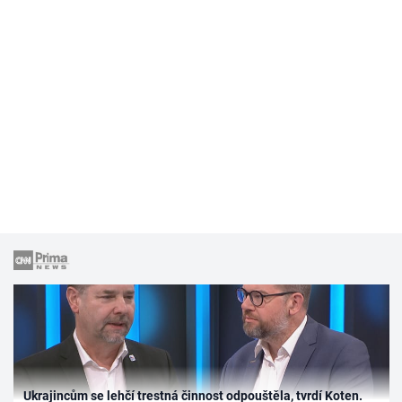
Ukrajincům se lehčí trestná činnost odpouštěla, tvrdí Koten.