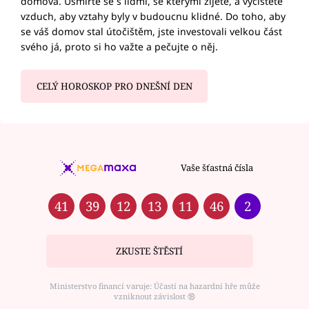
domova. Usmiřte se s lidmi, se kterými žijete, a vyčistěte
vzduch, aby vztahy byly v budoucnu klidné. Do toho, aby
se váš domov stal útočištěm, jste investovali velkou část
svého já, proto si ho važte a pečujte o něj.
CELÝ HOROSKOP PRO DNEŠNÍ DEN
Vaše šťastná čísla
41
39
12
13
11
46
2
ZKUSTE ŠTĚSTÍ
Ministerstvo financí varuje: Účastí na hazardní hře může
vzniknout závislost ⑱