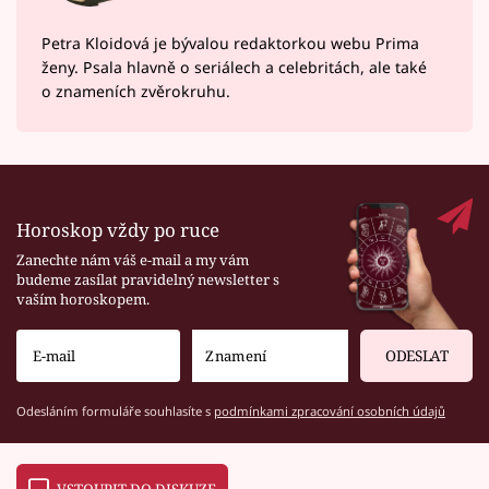
Petra Kloidová je bývalou redaktorkou webu Prima
ženy. Psala hlavně o seriálech a celebritách, ale také
o znameních zvěrokruhu.
Horoskop vždy po ruce
Zanechte nám váš e-mail a my vám
budeme zasílat pravidelný newsletter s
vaším horoskopem.
ODESLAT
Odesláním formuláře souhlasíte s
podmínkami zpracování osobních údajů