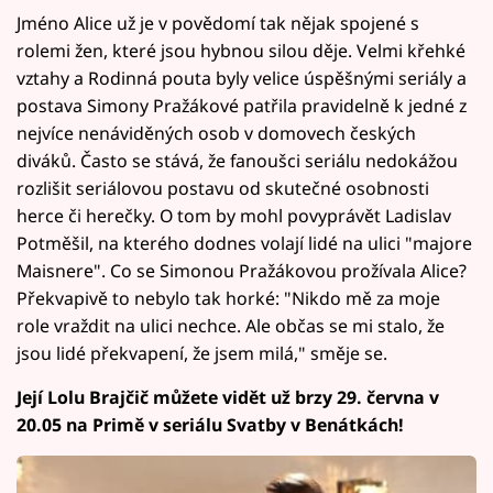
Jméno Alice už je v povědomí tak nějak spojené s
rolemi žen, které jsou hybnou silou děje. Velmi křehké
vztahy a Rodinná pouta byly velice úspěšnými seriály a
postava Simony Pražákové patřila pravidelně k jedné z
nejvíce nenáviděných osob v domovech českých
diváků. Často se stává, že fanoušci seriálu nedokážou
rozlišit seriálovou postavu od skutečné osobnosti
herce či herečky. O tom by mohl povyprávět Ladislav
Potměšil, na kterého dodnes volají lidé na ulici "majore
Maisnere". Co se Simonou Pražákovou prožívala Alice?
Překvapivě to nebylo tak horké: "Nikdo mě za moje
role vraždit na ulici nechce. Ale občas se mi stalo, že
jsou lidé překvapení, že jsem milá," směje se.
Její Lolu Brajčič můžete vidět už brzy 29. června v
20.05 na Primě v seriálu Svatby v Benátkách!