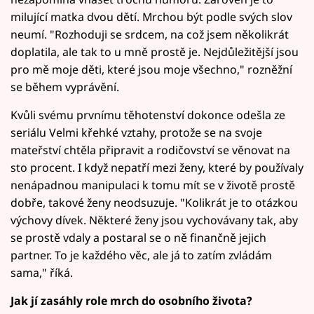
milující matka dvou dětí. Mrchou být podle svých slov
neumí. "Rozhoduji se srdcem, na což jsem několikrát
doplatila, ale tak to u mně prostě je. Nejdůležitější jsou
pro mě moje děti, které jsou moje všechno," rozněžní
se během vyprávění.
Kvůli svému prvnímu těhotenství dokonce odešla ze
seriálu Velmi křehké vztahy, protože se na svoje
mateřství chtěla připravit a rodičovství se věnovat na
sto procent. I když nepatří mezi ženy, které by používaly
nenápadnou manipulaci k tomu mít se v životě prostě
dobře, takové ženy neodsuzuje. "Kolikrát je to otázkou
výchovy dívek. Některé ženy jsou vychovávany tak, aby
se prostě vdaly a postaral se o ně finančně jejich
partner. To je každého věc, ale já to zatím zvládám
sama," říká.
Jak jí zasáhly role mrch do osobního života?