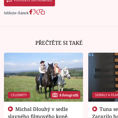
VSTOUPIT DO DISKUZE
Sdílejte článek
PŘEČTĚTE SI TAKÉ
CELEBRITY
SERIÁLY A FIL
8 fotografií
Michal Dlouhý v sedle
Tuna se chtěl vrátit domů.
slavného filmového koně.
Zarazilo ho