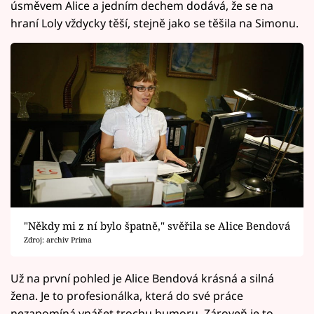
úsměvem Alice a jedním dechem dodává, že se na
hraní Loly vždycky těší, stejně jako se těšila na Simonu.
"Někdy mi z ní bylo špatně," svěřila se Alice Bendová
Zdroj: archiv Prima
Už na první pohled je Alice Bendová krásná a silná
žena. Je to profesionálka, která do své práce
nezapomíná vnášet trochu humoru. Zároveň je to