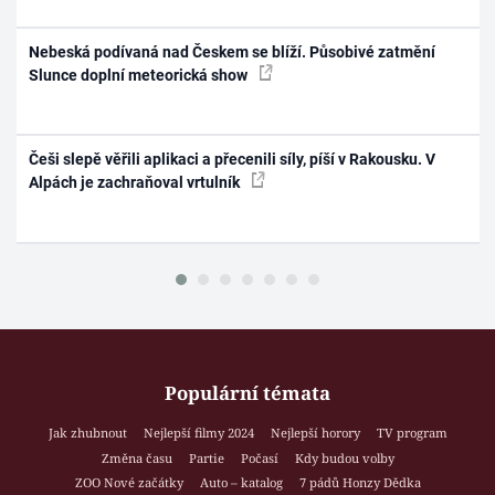
Nebeská podívaná nad Českem se blíží. Působivé zatmění
Slunce doplní meteorická show
Češi slepě věřili aplikaci a přecenili síly, píší v Rakousku. V
Alpách je zachraňoval vrtulník
Populární témata
Jak zhubnout
Nejlepší filmy 2024
Nejlepší horory
TV program
Změna času
Partie
Počasí
Kdy budou volby
ZOO Nové začátky
Auto – katalog
7 pádů Honzy Dědka