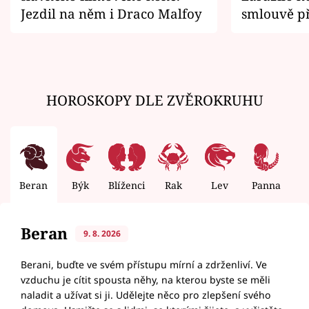
Jezdil na něm i Draco Malfoy
smlouvě př
zemřít
HOROSKOPY DLE ZVĚROKRUHU
Beran
Býk
Blíženci
Rak
Lev
Panna
V
Beran
9. 8. 2026
Berani, buďte ve svém přístupu mírní a zdrženliví. Ve
vzduchu je cítit spousta něhy, na kterou byste se měli
naladit a užívat si ji. Udělejte něco pro zlepšení svého