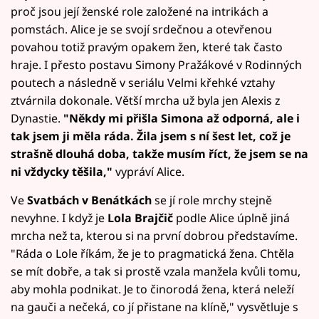
proč jsou její ženské role založené na intrikách a
pomstách. Alice je se svojí srdečnou a otevřenou
povahou totiž pravým opakem žen, které tak často
hraje. I přesto postavu Simony Pražákové v Rodinných
poutech a následně v seriálu Velmi křehké vztahy
ztvárnila dokonale. Větší mrcha už byla jen Alexis z
Dynastie.
"Někdy mi přišla Simona až odporná, ale i
tak jsem ji měla ráda. Žila jsem s ní šest let, což je
strašně dlouhá doba, takže musím říct, že jsem se na
ni vždycky těšila,"
vypráví Alice.
Ve
Svatbách v Benátkách
se jí role mrchy stejně
nevyhne. I když je
Lola Brajčič
podle Alice úplně jiná
mrcha než ta, kterou si na první dobrou představíme.
"Ráda o Lole říkám, že je to pragmatická žena. Chtěla
se mít dobře, a tak si prostě vzala manžela kvůli tomu,
aby mohla podnikat. Je to činorodá žena, která neleží
na gauči a nečeká, co jí přistane na klíně," vysvětluje s