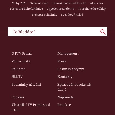
Volby 2025
Svařené víno
Tatarák podle Pohlreicha
Aloe vera
Pěstování lichořeřišnice
Výpočet ascendentu
Tvarohové knedlíky
Nejlepší palačinky
Švestkový koláč
O FTV Prima
Management
Volná místa
Press
Reklama
Castingy a výzvy
HbbTV
Kontakty
Podmínky užívání
Zpracování osobních
údajů
Cookies
Nápověda
Vlastník FTV Prima spol.
Redakce
s r.o.