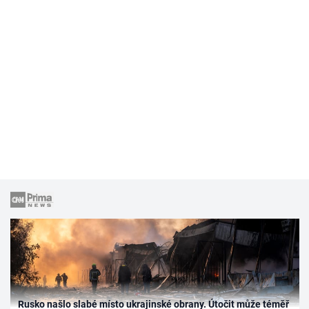
Rusko našlo slabé místo ukrajinské obrany. Útočit může téměř