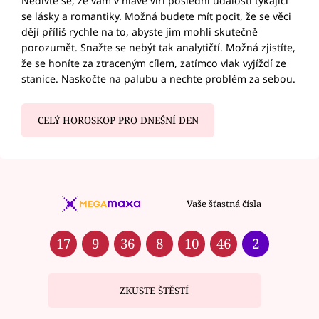
Nedivte se, že vám v hlavě víří poslední události týkající
se lásky a romantiky. Možná budete mít pocit, že se věci
dějí příliš rychle na to, abyste jim mohli skutečně
porozumět. Snažte se nebýt tak analytičtí. Možná zjistíte,
že se honíte za ztraceným cílem, zatímco vlak vyjíždí ze
stanice. Naskočte na palubu a nechte problém za sebou.
CELÝ HOROSKOP PRO DNEŠNÍ DEN
Vaše šťastná čísla
17
9
36
8
10
46
2
ZKUSTE ŠTĚSTÍ