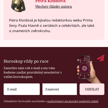
Petra Kloidová
Všechny články autora
Petra Kloidová je bývalou redaktorkou webu Prima
ženy. Psala hlavně o seriálech a celebritách, ale také
o znameních zvěrokruhu.
Horoskop vždy po ruce
Zanechte nám váš e-mail a my vám
budeme zasílat pravidelný newsletter s
vaším horoskopem.
ODESLAT
Odesláním formuláře souhlasíte s
podmínkami zpracování osobních údajů