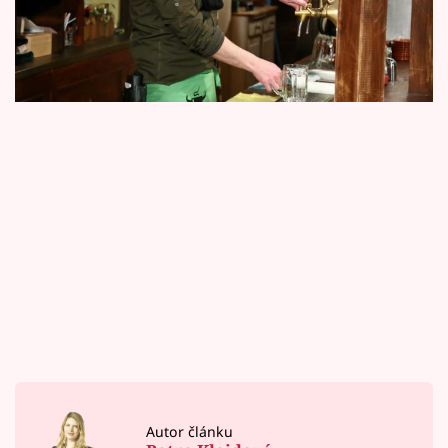
Horoskopy
Primě už dnes!
Sledujte prima+
Filmový festival Karlovy Vary
Pořady
Mámy sobě
Přihlášení
Sledujte nás
Autor článku