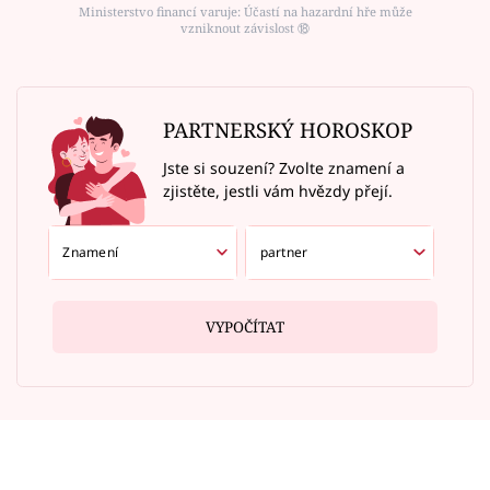
Ministerstvo financí varuje: Účastí na hazardní hře může
vzniknout závislost ⑱
PARTNERSKÝ HOROSKOP
Jste si souzení? Zvolte znamení a
zjistěte, jestli vám hvězdy přejí.
VYPOČÍTAT