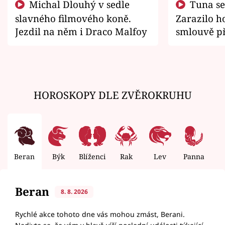
Michal Dlouhý v sedle
Tuna se chtěl vrátit domů.
slavného filmového koně.
Zarazilo ho
Jezdil na něm i Draco Malfoy
smlouvě př
zemřít
HOROSKOPY DLE ZVĚROKRUHU
Beran
Býk
Blíženci
Rak
Lev
Panna
V
Beran
8. 8. 2026
Rychlé akce tohoto dne vás mohou zmást, Berani.