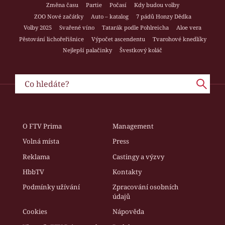
Změna času
Partie
Počasí
Kdy budou volby
ZOO Nové začátky
Auto – katalog
7 pádů Honzy Dědka
Volby 2025
Svařené víno
Tatarák podle Pohlreicha
Aloe vera
Pěstování lichořeřišnice
Výpočet ascendentu
Tvarohové knedlíky
Nejlepší palačinky
Švestkový koláč
O FTV Prima
Management
Volná místa
Press
Reklama
Castingy a výzvy
HbbTV
Kontakty
Podmínky užívání
Zpracování osobních
údajů
Cookies
Nápověda