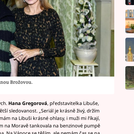
řinou Brožovou.
ých.
Hana Gregorová
, představitelka Libuše,
tší sledovanost. „Seriál je krásně živý, držím
á mám na Libuši krásné ohlasy, i muži mi říkají,
jsem na Moravě tankovala na benzinové pumpě
ína. Na Vánoce se těším, ale nemám čas se na