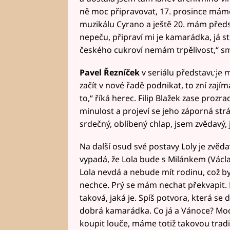
ně moc připravovat, 17. prosince mám
muzikálu Cyrano a ještě 20. mám předst
nepeču, připraví mi je kamarádka, já s
českého cukroví nemám trpělivost,“ sm
Pavel Řezníček
v seriálu představuje m
Fai
začít v nové řadě podnikat, to zní zají
to,“ říká herec. Filip Blažek zase proz
minulost a projeví se jeho záporná strá
srdečný, oblíbený chlap, jsem zvědavý, j
Na další osud své postavy Loly je zvěd
vypadá, že Lola bude s Milánkem (Václav
Lola nevdá a nebude mít rodinu, což by 
nechce. Prý se mám nechat překvapit. B
taková, jaká je. Spíš potvora, která se 
dobrá kamarádka. Co já a Vánoce? Moc 
koupit louče, máme totiž takovou tradi