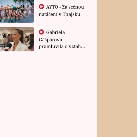
AYTO - Za scénou
natáčení v Thajsku
Gabriela
Gášpárová
promluvila o vztahu
a zakládání rodiny