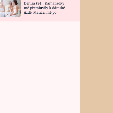
Denisa (34): Kamarádky
mě přemluvily k dámské
jízdě. Manžel mě po
návratu zaskočil