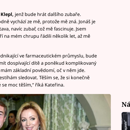
Klepl,
jenž bude hrát dalšího zubaře.
odně vychází ze mě, protože mě zná. Jonáš je
va, navíc zubař, což mě fascinuje. Jsem
ří na mém chrupu řádili několik let, až mě
odnikající ve farmaceutickém průmyslu, bude
 mít dospívající dítě a poněkud komplikovaný
a, mám základní povědomí, oč v něm jde.
estíhám sledovat. Těším se, že si konečně
se moc těším,“ říká Kateřina.
Ná