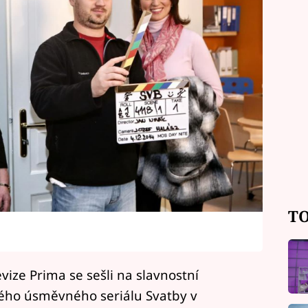
TO
evize Prima se sešli na slavnostní
ného úsměvného seriálu Svatby v