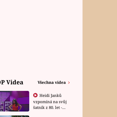
P Videa
Všechna videa
Heidi Janků
vzpomíná na svůj
šatník z 80. let -
Shopaholičky