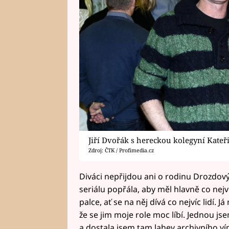
Jiří Dvořák s hereckou kolegyní Kate
Zdroj: ČTK / Profimedia.cz
Diváci nepřijdou ani o rodinu Drozdov
seriálu popřála, aby měl hlavně co nejvě
palce, ať se na něj dívá co nejvíc lidí. J
že se jim moje role moc líbí. Jednou 
a dostala jsem tam lahev archivního v