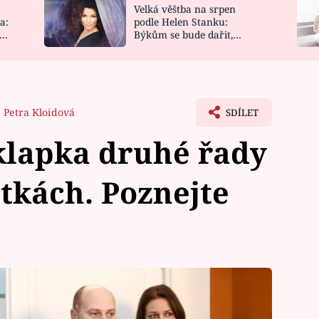
Velká věštba na srpen
NOVINKY
ZAHRADA
a:
podle Helen Stanku:
y
Býkům se bude dařit,
VIDEORECEPTY
DESIGN
Vodnáře čeká jízda
Petra Kloidová
SDÍLET
klapka druhé řady
tkách. Poznejte