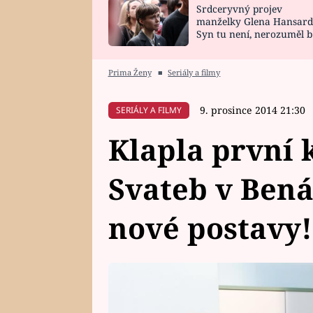
Srdceryvný projev
SNÁŘ
CELEBRITY
manželky Glena Hansard
Syn tu není, nerozuměl b
HOROSKOP NA
VAŘENÍ
tomu, vysvětlila
ROK 2023
Prima Ženy
■
Seriály a filmy
9. prosince 2014 21:30
SERIÁLY A FILMY
Klapla první 
Svateb v Bená
nové postavy!