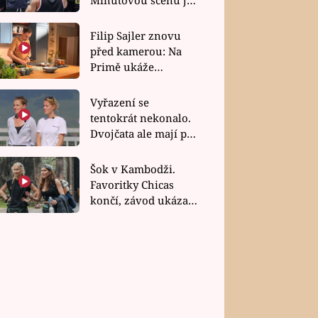
bez dubla
Filip Sajler znovu
před kamerou: Na
Primě ukáže
poctivou kuchyni i
rychlé recepty
Vyřazení se
tentokrát nekonalo.
Dvojčata ale mají po
uzavření třetí etapy
závodu nůž na krku
Šok v Kambodži.
Favoritky Chicas
končí, závod ukázal
svou nejtvrdší tvář