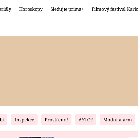
eriály
Horoskopy
Sledujte prima+
Filmový festival Karl
Celebrity
Recept
MÓDA A KRÁSA
HLAVNÍ JÍ
VZTAHY A SEX
SLADKÉ
PRIMA MAMINKA
ZDRAVÉ
bí
Inspekce
Prostřeno!
AYTO?
Módní alarm
Fresh
Living
RECEPTY
BYDLENÍ