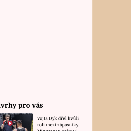
vrhy pro vás
Vojta Dyk dřel kvůli
roli mezi zápasníky.
Minutovou scénu jel