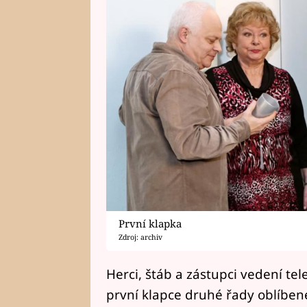
První klapka
Zdroj: archiv
Herci, štáb a zástupci vedení tel
první klapce druhé řady oblíbe