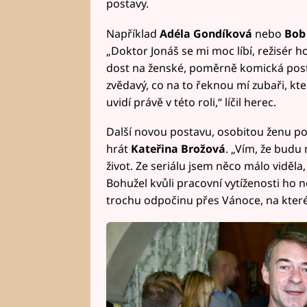
postavy.
Například
Adéla Gondíková
nebo
Bob 
„Doktor Jonáš se mi moc líbí, režisér h
dost na ženské, poměrně komická posta
zvědavý, co na to řeknou mí zubaři, kte
uvidí právě v této roli,“ líčil herec.
Další novou postavu, osobitou ženu p
hrát
Kateřina Brožová
. „Vím, že budu
život. Ze seriálu jsem něco málo viděl
Bohužel kvůli pracovní vytíženosti ho n
trochu odpočinu přes Vánoce, na které 