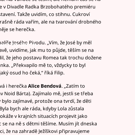
e v Divadle Radka Brzobohatého premiéru
avení. Takže uvidím, co stihnu. Cukroví
trašně ráda vařím, ale na tvarování drobného
ěje se herečka.
alíře Josého Pivodu. „Vím, že José by měl
led to fetch
mavě, uvidíme, jak mu to půjde, těším se na
radil, že jeho postavu Romea tak trochu dožene
nka. „Překvapilo mě to, vždycky to byl
aký osud ho čeká,“ říká Filip.
avá i herečka
Alice Bendová
. „Zatím to
 Noid Bárta). Zajímalo mě, jestli se třeba
bylo zajímavé, protože ona tvrdí, že děti
yla bych ale ráda, kdyby Lola zůstala
dokáže v krajních situacích projevit jako
se na ně s dětmi těšíme. Musím jít dneska
ci, že na zahradě Ježíškovi připravujeme