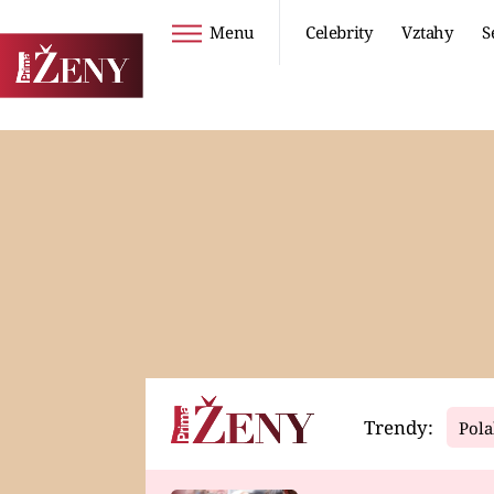
Menu
Celebrity
Vztahy
S
Seriály
Životní styl
ZOO
DIETY A HUBNUTÍ
PROSTŘENO!
CESTOVÁNÍ A
DOVOLENÁ
DUCH
ZDRAVÍ
Trendy:
Pola
Horoskopy
Video
ASTROČLÁNKY
SERIÁLY