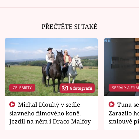
PŘEČTĚTE SI TAKÉ
CELEBRITY
SERIÁLY A FIL
8 fotografií
Michal Dlouhý v sedle
Tuna se chtěl vrátit domů.
slavného filmového koně.
Zarazilo ho
Jezdil na něm i Draco Malfoy
smlouvě př
zemřít