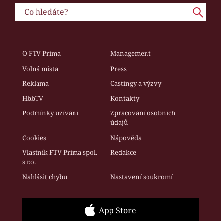
O FTV Prima
Management
Volná místa
Press
Reklama
Castingy a výzvy
HbbTV
Kontakty
Podmínky užívání
Zpracování osobních
údajů
Cookies
Nápověda
Vlastník FTV Prima spol.
Redakce
s r.o.
Nahlásit chybu
Nastavení soukromí
App Store