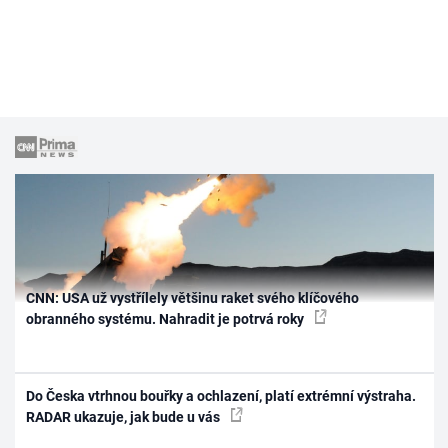
CNN: USA už vystřílely většinu raket svého klíčového
obranného systému. Nahradit je potrvá roky
Do Česka vtrhnou bouřky a ochlazení, platí extrémní výstraha.
RADAR ukazuje, jak bude u vás