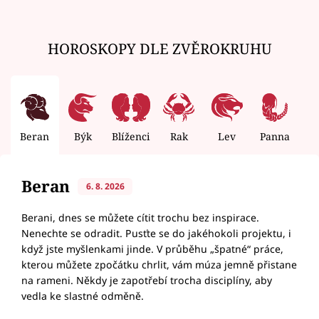
HOROSKOPY DLE ZVĚROKRUHU
Beran
Býk
Blíženci
Rak
Lev
Panna
V
Beran
6. 8. 2026
Berani, dnes se můžete cítit trochu bez inspirace.
Nenechte se odradit. Pusťte se do jakéhokoli projektu, i
když jste myšlenkami jinde. V průběhu „špatné“ práce,
kterou můžete zpočátku chrlit, vám múza jemně přistane
na rameni. Někdy je zapotřebí trocha disciplíny, aby
vedla ke slastné odměně.