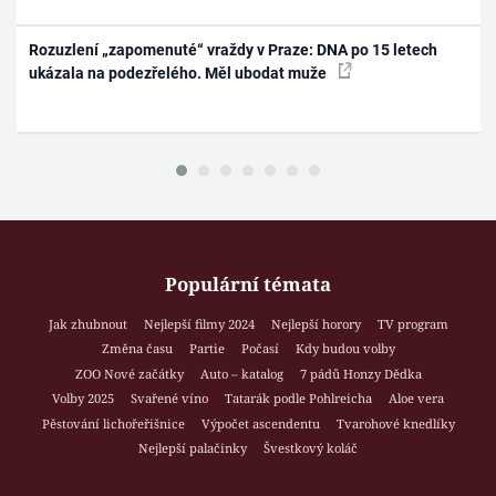
Rozuzlení „zapomenuté“ vraždy v Praze: DNA po 15 letech
ukázala na podezřelého. Měl ubodat muže
Populární témata
Jak zhubnout
Nejlepší filmy 2024
Nejlepší horory
TV program
Změna času
Partie
Počasí
Kdy budou volby
ZOO Nové začátky
Auto – katalog
7 pádů Honzy Dědka
Volby 2025
Svařené víno
Tatarák podle Pohlreicha
Aloe vera
Pěstování lichořeřišnice
Výpočet ascendentu
Tvarohové knedlíky
Nejlepší palačinky
Švestkový koláč