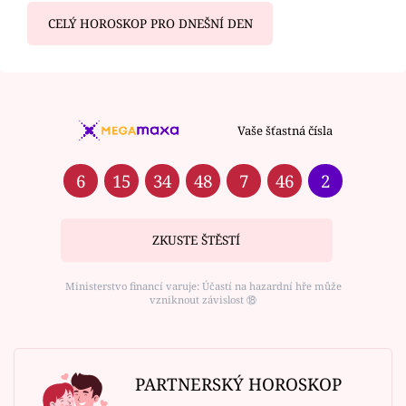
CELÝ HOROSKOP PRO DNEŠNÍ DEN
Vaše šťastná čísla
6
15
34
48
7
46
2
ZKUSTE ŠTĚSTÍ
Ministerstvo financí varuje: Účastí na hazardní hře může
vzniknout závislost ⑱
PARTNERSKÝ HOROSKOP