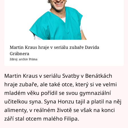
Horoskopy
Sledujte prima+
Filmový festival Karlovy Vary
Pořady
Martin Kraus hraje v seriálu zubaře Davida
Grábnera
Mámy sobě
Zdroj: archiv Prima
Přihlášení
Martin Kraus v seriálu Svatby v Benátkách
hraje zubaře, ale také otce, který si ve velmi
mladém věku pořídil se svou gymnaziální
Sledujte nás
učitelkou syna. Syna Honzu tajil a platil na něj
alimenty, v reálném životě se však na konci
září stal otcem malého Filipa.