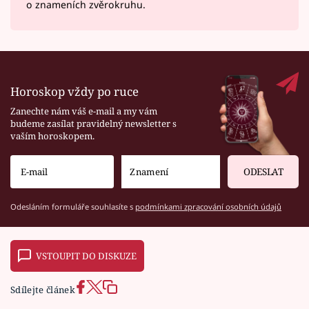
o znameních zvěrokruhu.
Horoskop vždy po ruce
Zanechte nám váš e-mail a my vám
budeme zasílat pravidelný newsletter s
vaším horoskopem.
ODESLAT
Odesláním formuláře souhlasíte s
podmínkami zpracování osobních údajů
VSTOUPIT DO DISKUZE
Sdílejte článek