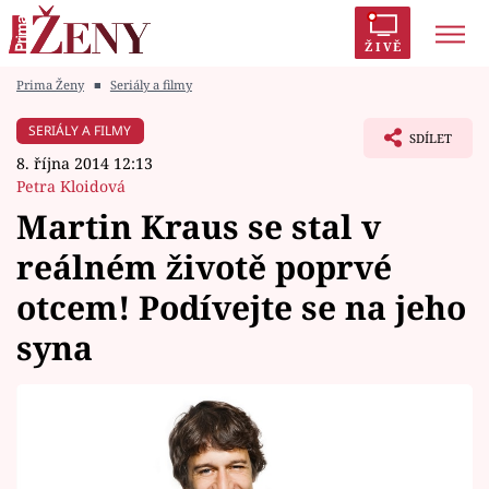
ŽIVĚ
Prima Ženy
■
Seriály a filmy
Trendy:
Polabí
Inspekce
Prostřeno!
AYTO?
SERIÁLY A FILMY
SDÍLET
Módní alarm
Zrádci
Proměny
8. října 2014 12:13
Petra Kloidová
Martin Kraus se stal v
reálném životě poprvé
Témata
otcem! Podívejte se na jeho
Celebrity
syna
Vztahy
Seriály