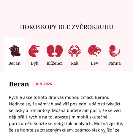
HOROSKOPY DLE ZVĚROKRUHU
Beran
Býk
Blíženci
Rak
Lev
Panna
V
Beran
8. 8. 2026
Rychlé akce tohoto dne vás mohou zmást, Berani.
Nedivte se, že vám v hlavě víří poslední události týkající
se lásky a romantiky. Možná budete mít pocit, že se věci
dějí příliš rychle na to, abyste jim mohli skutečně
porozumět. Snažte se nebýt tak analytičtí. Možná zjistíte,
že se honíte za ztraceným cílem, zatímco vlak vyjíždí ze