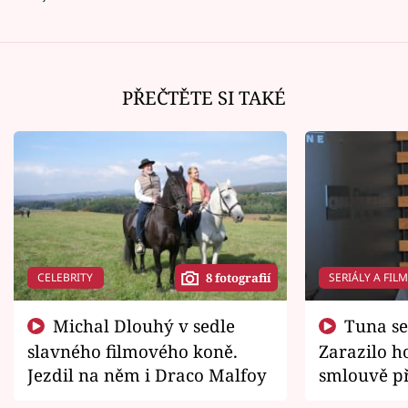
PŘEČTĚTE SI TAKÉ
CELEBRITY
SERIÁLY A FIL
8 fotografií
Michal Dlouhý v sedle
Tuna se chtěl vrátit domů.
slavného filmového koně.
Zarazilo ho
Jezdil na něm i Draco Malfoy
smlouvě př
zemřít