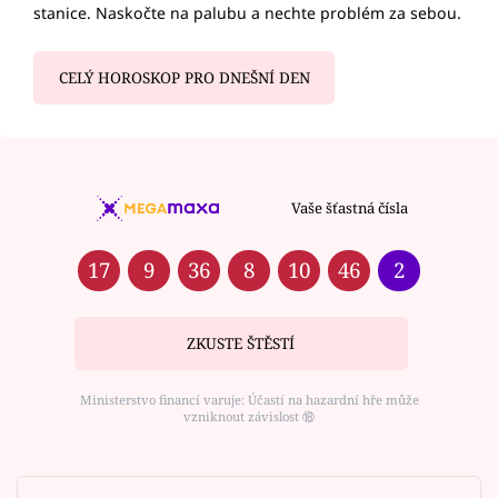
stanice. Naskočte na palubu a nechte problém za sebou.
CELÝ HOROSKOP PRO DNEŠNÍ DEN
Vaše šťastná čísla
17
9
36
8
10
46
2
ZKUSTE ŠTĚSTÍ
Ministerstvo financí varuje: Účastí na hazardní hře může
vzniknout závislost ⑱