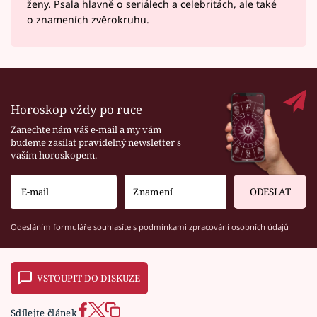
ženy. Psala hlavně o seriálech a celebritách, ale také
o znameních zvěrokruhu.
Horoskop vždy po ruce
Zanechte nám váš e-mail a my vám
budeme zasílat pravidelný newsletter s
vaším horoskopem.
ODESLAT
Odesláním formuláře souhlasíte s
podmínkami zpracování osobních údajů
VSTOUPIT DO DISKUZE
Sdílejte článek