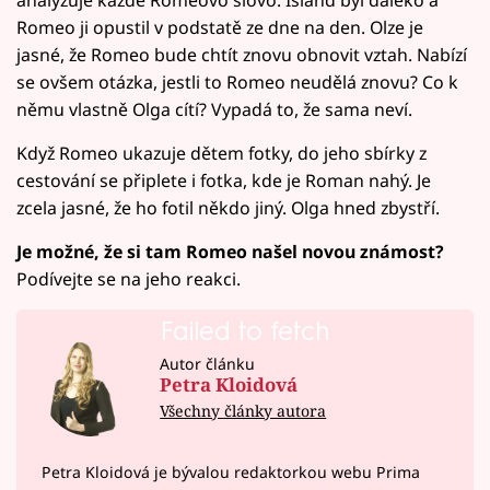
Romeo ji opustil v podstatě ze dne na den. Olze je
jasné, že Romeo bude chtít znovu obnovit vztah. Nabízí
se ovšem otázka, jestli to Romeo neudělá znovu? Co k
němu vlastně Olga cítí? Vypadá to, že sama neví.
Když Romeo ukazuje dětem fotky, do jeho sbírky z
cestování se připlete i fotka, kde je Roman nahý. Je
zcela jasné, že ho fotil někdo jiný. Olga hned zbystří.
Je možné, že si tam Romeo našel novou známost?
Podívejte se na jeho reakci.
Failed to fetch
Autor článku
Petra Kloidová
Všechny články autora
Petra Kloidová je bývalou redaktorkou webu Prima