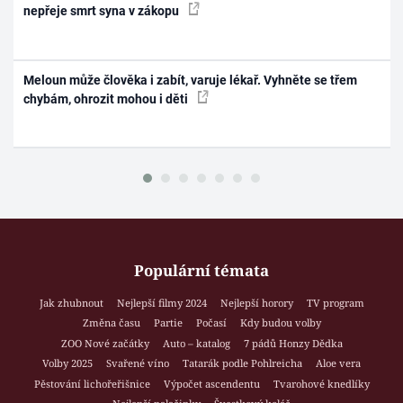
nepřeje smrt syna v zákopu
Meloun může člověka i zabít, varuje lékař. Vyhněte se třem
chybám, ohrozit mohou i děti
Populární témata
Jak zhubnout
Nejlepší filmy 2024
Nejlepší horory
TV program
Změna času
Partie
Počasí
Kdy budou volby
ZOO Nové začátky
Auto – katalog
7 pádů Honzy Dědka
Volby 2025
Svařené víno
Tatarák podle Pohlreicha
Aloe vera
Pěstování lichořeřišnice
Výpočet ascendentu
Tvarohové knedlíky