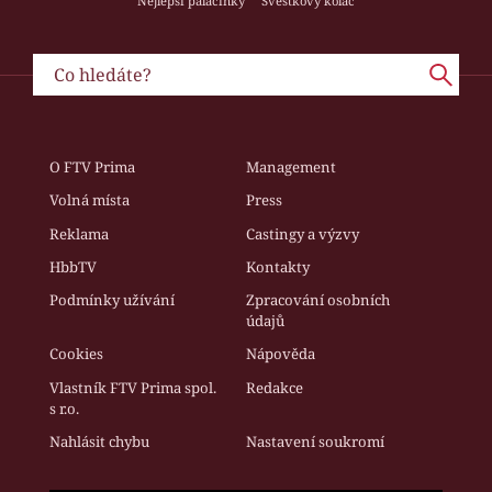
Nejlepší palačinky
Švestkový koláč
O FTV Prima
Management
Volná místa
Press
Reklama
Castingy a výzvy
HbbTV
Kontakty
Podmínky užívání
Zpracování osobních
údajů
Cookies
Nápověda
Vlastník FTV Prima spol.
Redakce
s r.o.
Nahlásit chybu
Nastavení soukromí