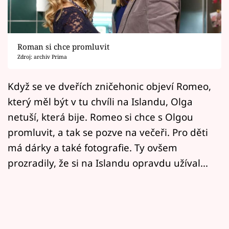
Horoskopy
Sledujte prima+
Roman si chce promluvit
Filmový festival Karlovy Vary
Zdroj: archiv Prima
Pořady
Když se ve dveřích zničehonic objeví Romeo,
který měl být v tu chvíli na Islandu, Olga
Mámy sobě
netuší, která bije. Romeo si chce s Olgou
promluvit, a tak se pozve na večeři. Pro děti
Přihlášení
má dárky a také fotografie. Ty ovšem
prozradily, že si na Islandu opravdu užíval...
Sledujte nás