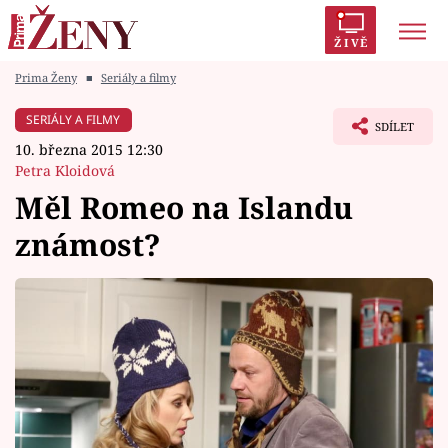
ŽIVĚ
Prima Ženy
■
Seriály a filmy
Trendy:
Polabí
Inspekce
Prostřeno!
AYTO?
SERIÁLY A FILMY
SDÍLET
Módní alarm
Zrádci
Proměny
10. března 2015 12:30
Petra Kloidová
Měl Romeo na Islandu
známost?
Témata
Celebrity
Vztahy
Seriály