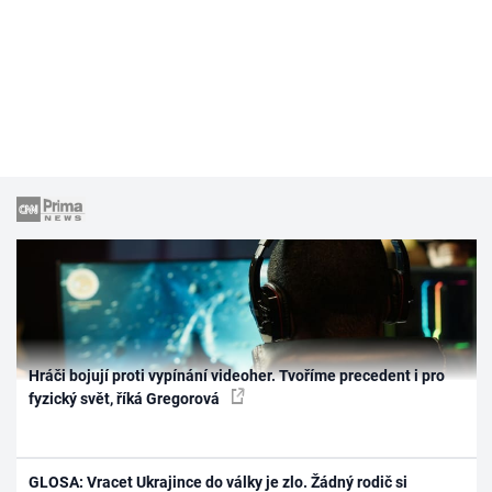
Hráči bojují proti vypínání videoher. Tvoříme precedent i pro
fyzický svět, říká Gregorová
GLOSA: Vracet Ukrajince do války je zlo. Žádný rodič si