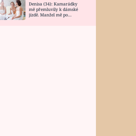
Denisa (34): Kamarádky
mě přemluvily k dámské
jízdě. Manžel mě po
návratu zaskočil