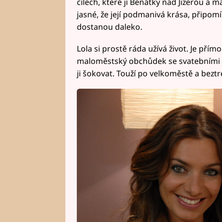
cílech, které jí Benátky nad Jizerou a 
jasné, že její podmanivá krása, připomí
dostanou daleko.
Lola si prostě ráda užívá život. Je přím
maloměstský obchůdek se svatebními šat
ji šokovat. Touží po velkoměstě a beztr