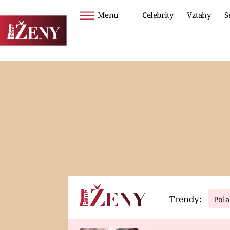
Menu
Celebrity
Vztahy
S
Seriály
Životní styl
ZOO
DIETY A HUBNUTÍ
PROSTŘENO!
CESTOVÁNÍ A
DOVOLENÁ
DUCH
ZDRAVÍ
Trendy:
Pola
Horoskopy
Video
ASTROČLÁNKY
SERIÁLY