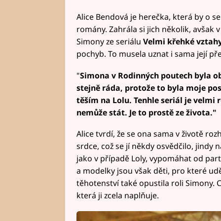
Alice Bendová je herečka, která by o 
romány. Zahrála si jich několik, avšak v
Simony ze seriálu
Velmi křehké vztah
pochyb. To musela uznat i sama její pře
"
Simona v Rodinných poutech byla ob
stejně ráda, protože to byla moje post
těším na Lolu. Tenhle seriál je velmi r
nemůže stát. Je to prostě ze života."
Alice tvrdí, že se ona sama v životě ro
srdce, což se jí někdy osvědčilo, jindy
jako v případě Loly, vypomáhat od part
a modelky jsou však děti, pro které ud
těhotenství také opustila roli Simony. 
která ji zcela naplňuje.