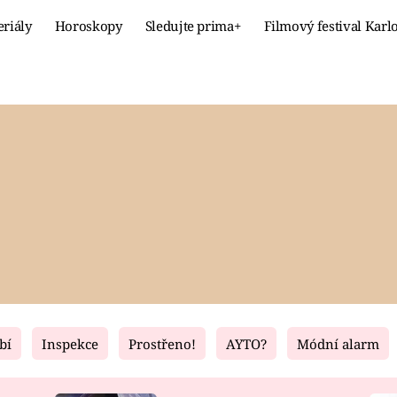
eriály
Horoskopy
Sledujte prima+
Filmový festival Karl
Celebrity
Recept
MÓDA A KRÁSA
HLAVNÍ JÍ
VZTAHY A SEX
SLADKÉ
PRIMA MAMINKA
ZDRAVÉ
bí
Inspekce
Prostřeno!
AYTO?
Módní alarm
Fresh
Living
RECEPTY
BYDLENÍ