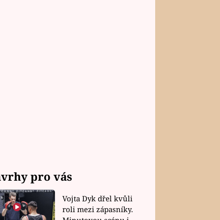
vrhy pro vás
Vojta Dyk dřel kvůli
roli mezi zápasníky.
Minutovou scénu jel