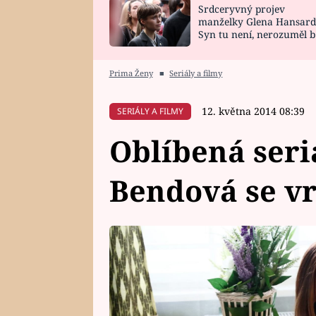
Srdceryvný projev
SNÁŘ
CELEBRITY
manželky Glena Hansard
Syn tu není, nerozuměl b
HOROSKOP NA
VAŘENÍ
tomu, vysvětlila
ROK 2023
Prima Ženy
■
Seriály a filmy
12. května 2014 08:39
SERIÁLY A FILMY
Oblíbená seri
Bendová se vr