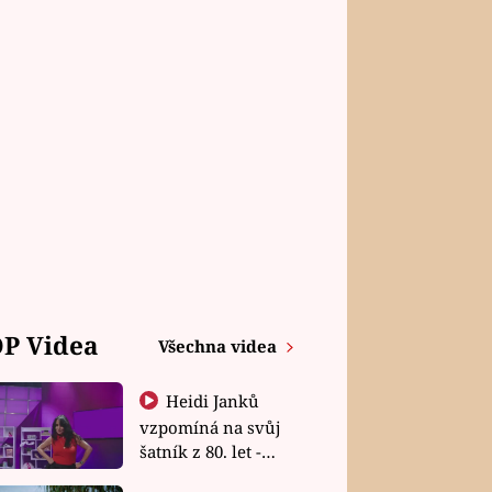
P Videa
Všechna videa
Heidi Janků
vzpomíná na svůj
šatník z 80. let -
Shopaholičky