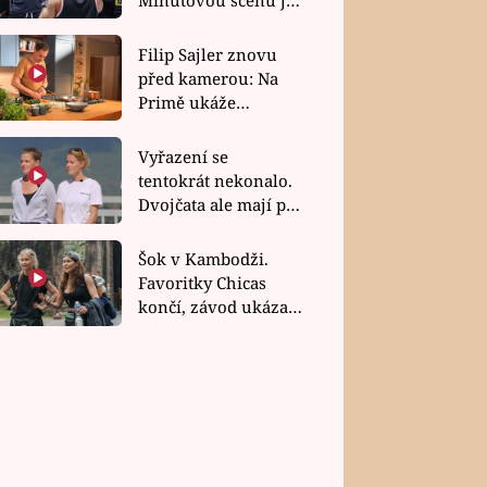
bez dubla
Filip Sajler znovu
před kamerou: Na
Primě ukáže
poctivou kuchyni i
rychlé recepty
Vyřazení se
tentokrát nekonalo.
Dvojčata ale mají po
uzavření třetí etapy
závodu nůž na krku
Šok v Kambodži.
Favoritky Chicas
končí, závod ukázal
svou nejtvrdší tvář