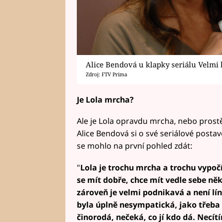
Alice Bendová u klapky seriálu Velmi
Zdroj: FTV Prima
Je Lola mrcha?
Ale je Lola opravdu mrcha, nebo prostě v
Alice Bendová si o své seriálové postav
se mohlo na první pohled zdát:
"
Lola je trochu mrcha a trochu vypoč
se mít dobře, chce mít vedle sebe ně
zároveň je velmi podnikavá a není lín
byla úplně nesympatická, jako třeba m
činorodá, nečeká, co jí kdo dá. Necítí