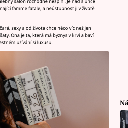
malebný salon rozhodně nesplní. Je nad slunce
nající famme fatale, a neústupnost ji v životě
očará, sexy a od života chce něco víc než jen
y. Ona je ta, která má byznys v krvi a baví
estném užívání si luxusu.
Ná