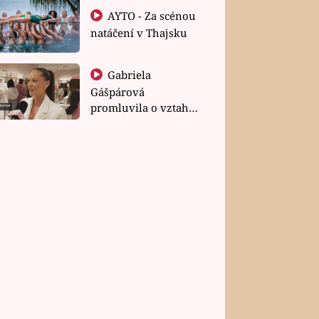
AYTO - Za scénou
natáčení v Thajsku
Gabriela
Gášpárová
promluvila o vztahu
a zakládání rodiny