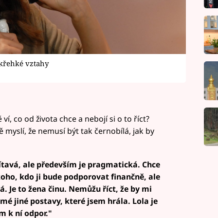
 křehké vztahy
í, co od života chce a nebojí si o to říct?
ě myslí, že nemusí být tak černobílá, jak by
ítavá, ale především je pragmatická. Chce
koho, kdo ji bude podporovat finančně, ale
á. Je to žena činu. Nemůžu říct, že by mi
é jiné postavy, které jsem hrála. Lola je
m k ní odpor."