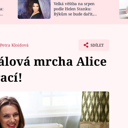
Velká věštba na srpen
NOVINKY
ZAHRADA
a:
podle Helen Stanku:
y
Býkům se bude dařit,
VIDEORECEPTY
DESIGN
Vodnáře čeká jízda
Petra Kloidová
SDÍLET
álová mrcha Alice
ací!