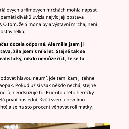
seriálových a filmových mrchách mohla napsat
 paměti diváků uvízla nejvíc její postava
y
. O tom, že Simona byla výstavní mrcha, není
dstavitelka:
čas docela odporná. Ale měla jsem ji
ava, žila jsem s ní 6 let. Stejně tak se
ealistický, nikdo nemůže říct, že se to
zhodovat hlavou neumí, jde tam, kam ji táhne
 naopak. Pokud už si však někdo nechá, stejně
nerů, neodsuzuje to. Prioritou této herečky
ělá první poslední. Kvůli svému prvnímu
Chtěla se na sto procent věnovat roli matky,