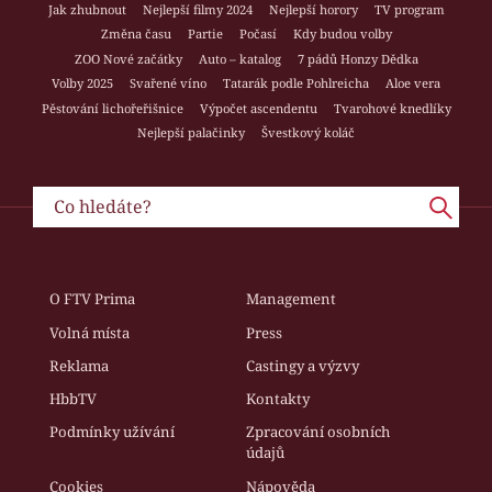
Jak zhubnout
Nejlepší filmy 2024
Nejlepší horory
TV program
Změna času
Partie
Počasí
Kdy budou volby
ZOO Nové začátky
Auto – katalog
7 pádů Honzy Dědka
Volby 2025
Svařené víno
Tatarák podle Pohlreicha
Aloe vera
Pěstování lichořeřišnice
Výpočet ascendentu
Tvarohové knedlíky
Nejlepší palačinky
Švestkový koláč
O FTV Prima
Management
Volná místa
Press
Reklama
Castingy a výzvy
HbbTV
Kontakty
Podmínky užívání
Zpracování osobních
údajů
Cookies
Nápověda