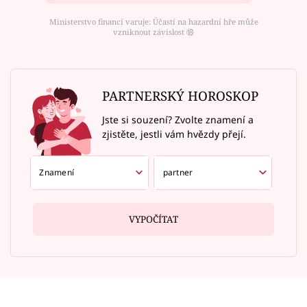
Ministerstvo financí varuje: Účastí na hazardní hře může
vzniknout závislost ⑱
PARTNERSKÝ HOROSKOP
Jste si souzení? Zvolte znamení a
zjistěte, jestli vám hvězdy přejí.
VYPOČÍTAT