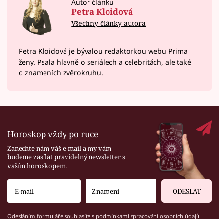
Autor článku
Petra Kloidová
Všechny články autora
Petra Kloidová je bývalou redaktorkou webu Prima
ženy. Psala hlavně o seriálech a celebritách, ale také
o znameních zvěrokruhu.
Horoskop vždy po ruce
Zanechte nám váš e-mail a my vám
budeme zasílat pravidelný newsletter s
vaším horoskopem.
ODESLAT
Odesláním formuláře souhlasíte s
podmínkami zpracování osobních údajů