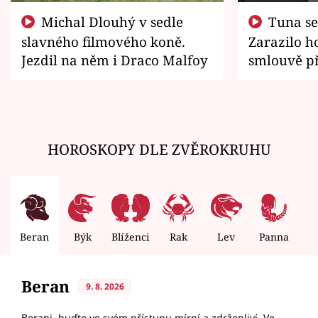
Michal Dlouhý v sedle
Tuna se chtěl vrátit domů.
slavného filmového koně.
Zarazilo ho
Jezdil na něm i Draco Malfoy
smlouvě př
zemřít
HOROSKOPY DLE ZVĚROKRUHU
Beran
Býk
Blíženci
Rak
Lev
Panna
V
Beran
9. 8. 2026
Berani, buďte ve svém přístupu mírní a zdrženliví. Ve