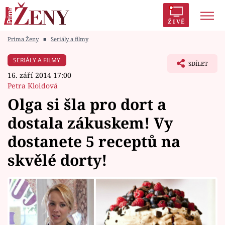
ŽIVĚ
Prima Ženy
■
Seriály a filmy
Trendy:
Polabí
Inspekce
Prostřeno!
AYTO?
SERIÁLY A FILMY
SDÍLET
Módní alarm
Zrádci
Proměny
16. září 2014 17:00
Petra Kloidová
Olga si šla pro dort a
dostala zákuskem! Vy
Témata
dostanete 5 receptů na
Celebrity
skvělé dorty!
Vztahy
Seriály