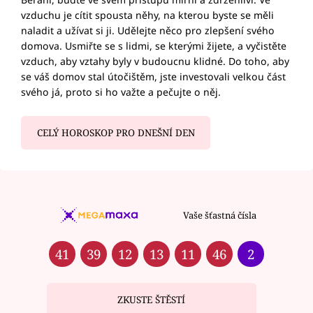
vzduchu je cítit spousta něhy, na kterou byste se měli
naladit a užívat si ji. Udělejte něco pro zlepšení svého
domova. Usmiřte se s lidmi, se kterými žijete, a vyčistěte
vzduch, aby vztahy byly v budoucnu klidné. Do toho, aby
se váš domov stal útočištěm, jste investovali velkou část
svého já, proto si ho važte a pečujte o něj.
CELÝ HOROSKOP PRO DNEŠNÍ DEN
Vaše šťastná čísla
41
39
12
13
11
46
2
ZKUSTE ŠTĚSTÍ