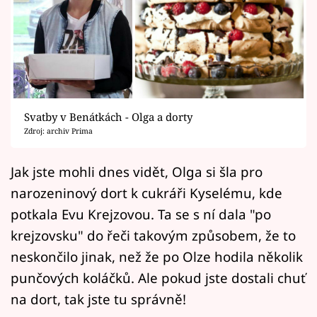
Horoskopy
Sledujte prima+
Filmový festival Karlovy Vary
Pořady
Svatby v Benátkách - Olga a dorty
Zdroj: archiv Prima
Mámy sobě
Jak jste mohli dnes vidět, Olga si šla pro
Přihlášení
narozeninový dort k cukráři Kyselému, kde
potkala Evu Krejzovou. Ta se s ní dala "po
krejzovsku" do řeči takovým způsobem, že to
Sledujte nás
neskončilo jinak, než že po Olze hodila několik
punčových koláčků. Ale pokud jste dostali chuť
na dort, tak jste tu správně!