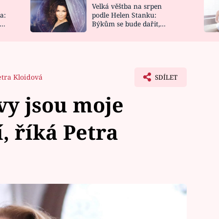
Velká věštba na srpen
NOVINKY
ZAHRADA
a:
podle Helen Stanku:
y
Býkům se bude dařit,
VIDEORECEPTY
DESIGN
Vodnáře čeká jízda
etra Kloidová
SDÍLET
vy jsou moje
, říká Petra