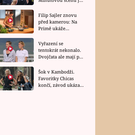
bez dubla
Filip Sajler znovu
před kamerou: Na
Primě ukáže
poctivou kuchyni i
rychlé recepty
Vyřazení se
tentokrát nekonalo.
Dvojčata ale mají po
uzavření třetí etapy
závodu nůž na krku
Šok v Kambodži.
Favoritky Chicas
končí, závod ukázal
svou nejtvrdší tvář