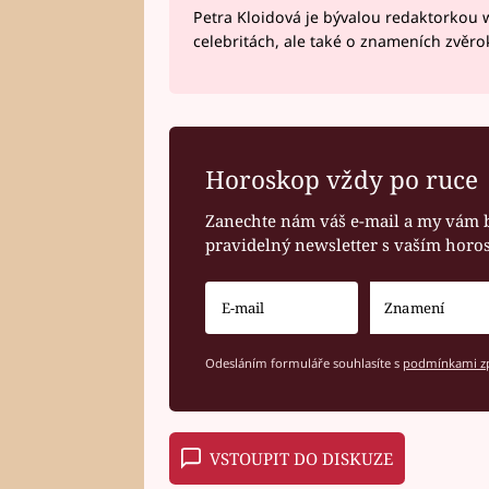
Petra Kloidová je bývalou redaktorkou 
celebritách, ale také o znameních zvěr
Horoskop vždy po ruce
Zanechte nám váš e-mail a my vám 
pravidelný newsletter s vaším hor
Odesláním formuláře souhlasíte s
podmínkami zp
VSTOUPIT DO DISKUZE