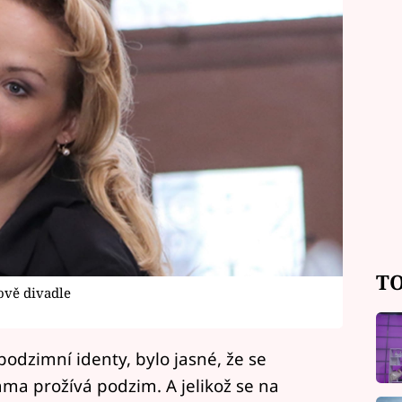
TO
ově divadle
odzimní identy, bylo jasné, že se
ama prožívá podzim. A jelikož se na