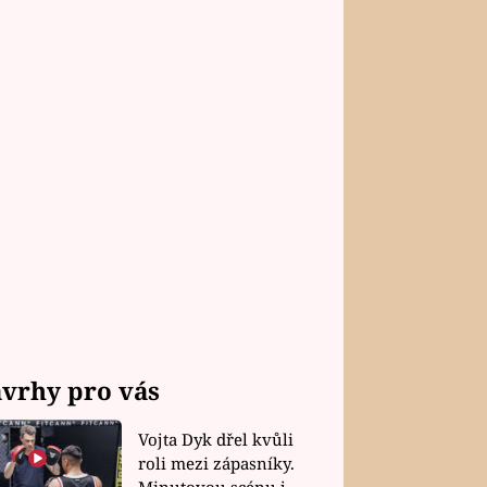
vrhy pro vás
Vojta Dyk dřel kvůli
roli mezi zápasníky.
Minutovou scénu jel