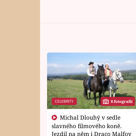
CELEBRITY
8 fotografií
Michal Dlouhý v sedle
slavného filmového koně.
Jezdil na něm i Draco Malfoy