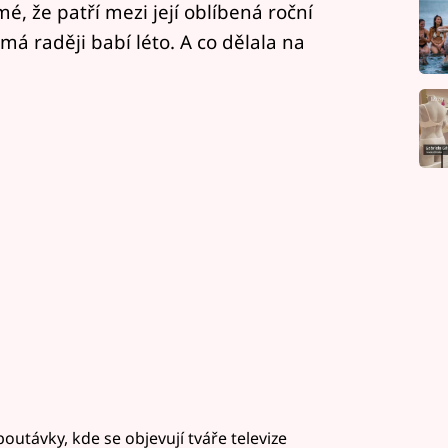
jmé, že patří mezi její oblíbená roční
má raději babí léto. A co dělala na
outávky, kde se objevují tváře televize