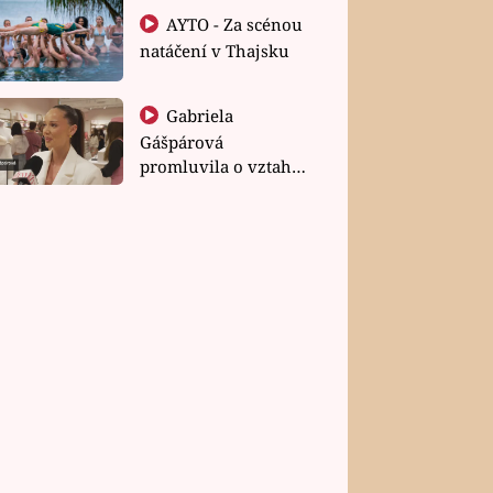
AYTO - Za scénou
natáčení v Thajsku
Gabriela
Gášpárová
promluvila o vztahu
a zakládání rodiny