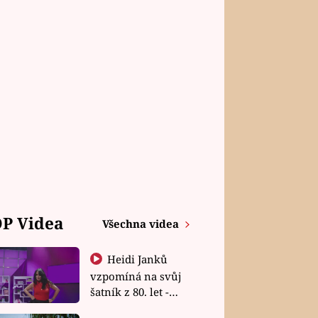
P Videa
Všechna videa
Heidi Janků
vzpomíná na svůj
šatník z 80. let -
Shopaholičky