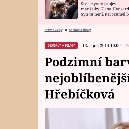
Srdceryvný projev
SNÁŘ
CELEBRITY
manželky Glena Hansard
Syn tu není, nerozuměl b
HOROSKOP NA
VAŘENÍ
tomu, vysvětlila
ROK 2023
Prima Ženy
■
Seriály a filmy
13. října 2014 10:00
P
SERIÁLY A FILMY
Podzimní bar
nejoblíbenější
Hřebíčková