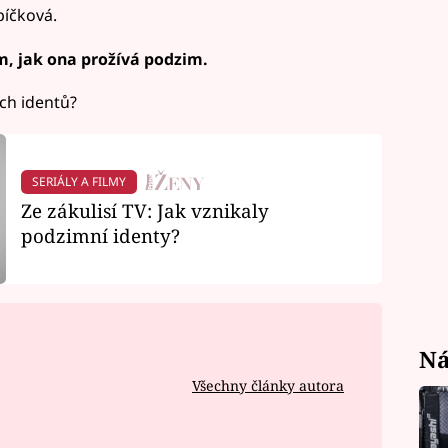
bíčková.
m, jak ona prožívá podzim.
ch identů?
SERIÁLY A FILMY
Ze zákulisí TV: Jak vznikaly
podzimní identy?
Ná
Všechny články autora