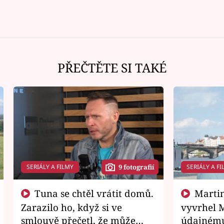
PŘEČTĚTE SI TAKÉ
SERIÁLY A FILMY
SERIÁLY A FI
9 fotografií
Tuna se chtěl vrátit domů.
Martin Písařík jako
Zarazilo ho, když si ve
vyvrhel 
smlouvě přečetl, že může
údajnému