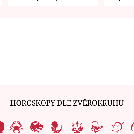
zemřít
je v nemil
HOROSKOPY DLE ZVĚROKRUHU