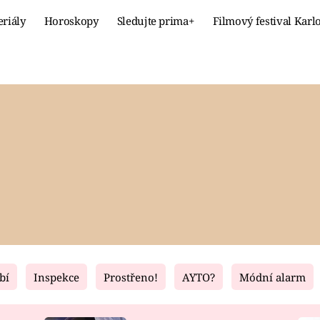
eriály
Horoskopy
Sledujte prima+
Filmový festival Karl
Celebrity
Recept
MÓDA A KRÁSA
HLAVNÍ JÍ
VZTAHY A SEX
SLADKÉ
PRIMA MAMINKA
ZDRAVÉ
bí
Inspekce
Prostřeno!
AYTO?
Módní alarm
Fresh
Living
RECEPTY
BYDLENÍ