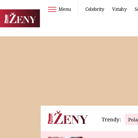
Menu
Celebrity
Vztahy
S
Seriály
Životní styl
ZOO
DIETY A HUBNUTÍ
PROSTŘENO!
CESTOVÁNÍ A
DOVOLENÁ
DUCH
ZDRAVÍ
Trendy:
Pola
Horoskopy
Video
ASTROČLÁNKY
SERIÁLY