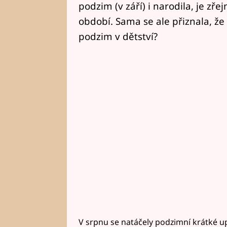
podzim (v září) i narodila, je zře
období. Sama se ale přiznala, že 
podzim v dětství?
V srpnu se natáčely podzimní krátké up