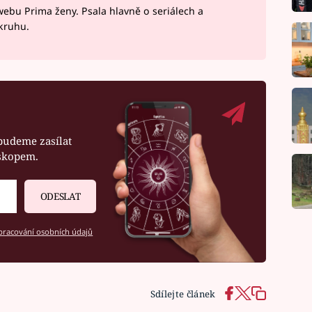
webu Prima ženy. Psala hlavně o seriálech a
okruhu.
budeme zasílat
oskopem.
ODESLAT
racování osobních údajů
Sdílejte článek