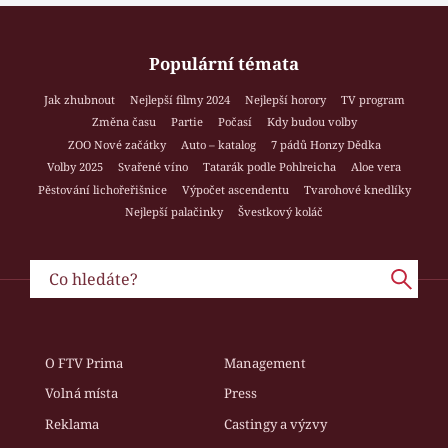
Populární témata
Jak zhubnout
Nejlepší filmy 2024
Nejlepší horory
TV program
Změna času
Partie
Počasí
Kdy budou volby
ZOO Nové začátky
Auto – katalog
7 pádů Honzy Dědka
Volby 2025
Svařené víno
Tatarák podle Pohlreicha
Aloe vera
Pěstování lichořeřišnice
Výpočet ascendentu
Tvarohové knedlíky
Nejlepší palačinky
Švestkový koláč
O FTV Prima
Management
Volná místa
Press
Reklama
Castingy a výzvy