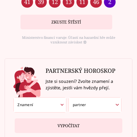
41
39
12
13
11
46
2
ZKUSTE ŠTĚSTÍ
Ministerstvo financí varuje: Účastí na hazardní hře může
vzniknout závislost ⑱
PARTNERSKÝ HOROSKOP
Jste si souzení? Zvolte znamení a
zjistěte, jestli vám hvězdy přejí.
VYPOČÍTAT