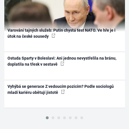
Varování tajných služeb: Putin chystá test NATO. Ve hře je i
útok na české sousedy
Ostuda Sparty v Boleslavi: Ani jednou nevystřelila na bránu,
doplatila na třesk v sestavě
Vyhýbá se generace Z vedoucím pozicím? Podle sociologů
mladí kariéru obětují jistotě