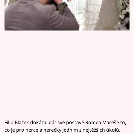
Horoskopy
době svoji lásku k ženskému tělu prostě
nezapře. Podívejte se na video
Sledujte prima+
Filmový festival Karlovy Vary
Pořady
Mámy sobě
Přihlášení
Sledujte nás
Filip Blažek dokázal dát své postavě Romea Mareše to,
co je pro herce a herečky jedním z nejtěžších úkolů.