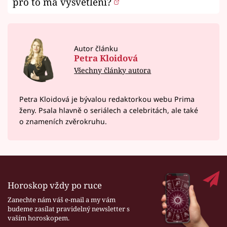
pro to má vysvětlení?
Autor článku
Petra Kloidová
Všechny články autora
Petra Kloidová je bývalou redaktorkou webu Prima
ženy. Psala hlavně o seriálech a celebritách, ale také
o znameních zvěrokruhu.
Horoskop vždy po ruce
Zanechte nám váš e-mail a my vám
budeme zasílat pravidelný newsletter s
vaším horoskopem.