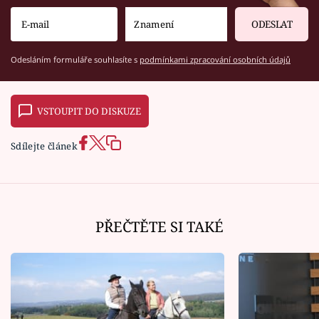
ODESLAT
Odesláním formuláře souhlasíte s
podmínkami zpracování osobních údajů
VSTOUPIT DO DISKUZE
Sdílejte článek
PŘEČTĚTE SI TAKÉ