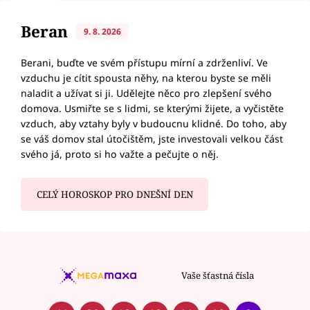
Beran
9. 8. 2026
Berani, buďte ve svém přístupu mírní a zdrženliví. Ve
vzduchu je cítit spousta něhy, na kterou byste se měli
naladit a užívat si ji. Udělejte něco pro zlepšení svého
domova. Usmiřte se s lidmi, se kterými žijete, a vyčistěte
vzduch, aby vztahy byly v budoucnu klidné. Do toho, aby
se váš domov stal útočištěm, jste investovali velkou část
svého já, proto si ho važte a pečujte o něj.
CELÝ HOROSKOP PRO DNEŠNÍ DEN
Vaše šťastná čísla