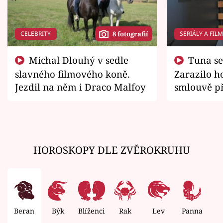
CELEBRITY
SERIÁLY A FIL
8 fotografií
Michal Dlouhý v sedle
Tuna se chtěl vrátit domů.
slavného filmového koně.
Zarazilo ho
Jezdil na něm i Draco Malfoy
smlouvě př
zemřít
HOROSKOPY DLE ZVĚROKRUHU
Beran
Býk
Blíženci
Rak
Lev
Panna
V