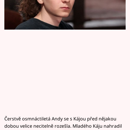
Horoskopy
láskou Andy. Andy má k novému objevu
sarkastickou připomínku.
Sledujte prima+
Filmový festival Karlovy Vary
Pořady
Mámy sobě
Přihlášení
Sledujte nás
Čerstvě osmnáctiletá Andy se s Kájou před nějakou
dobou velice necitelně rozešla. Mladého Káju nahradil