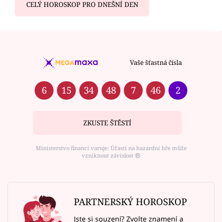
CELÝ HOROSKOP PRO DNEŠNÍ DEN
Vaše šťastná čísla
6
15
34
48
7
46
2
ZKUSTE ŠTĚSTÍ
Ministerstvo financí varuje: Účastí na hazardní hře může
vzniknout závislost ⑱
PARTNERSKÝ HOROSKOP
Jste si souzení? Zvolte znamení a