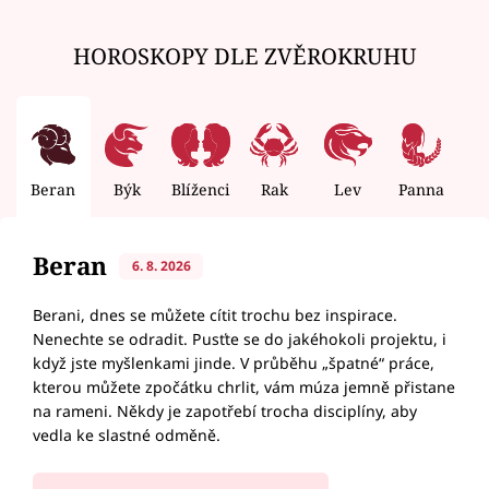
HOROSKOPY DLE ZVĚROKRUHU
Beran
Býk
Blíženci
Rak
Lev
Panna
V
Beran
6. 8. 2026
Berani, dnes se můžete cítit trochu bez inspirace.
Nenechte se odradit. Pusťte se do jakéhokoli projektu, i
když jste myšlenkami jinde. V průběhu „špatné“ práce,
kterou můžete zpočátku chrlit, vám múza jemně přistane
na rameni. Někdy je zapotřebí trocha disciplíny, aby
vedla ke slastné odměně.