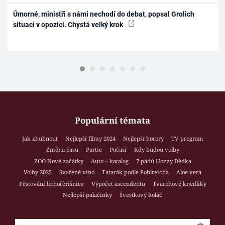
Úmorné, ministři s námi nechodí do debat, popsal Grolich
situaci v opozici. Chystá velký krok
Populární témata
Jak zhubnout
Nejlepší filmy 2024
Nejlepší horory
TV program
Změna času
Partie
Počasí
Kdy budou volby
ZOO Nové začátky
Auto – katalog
7 pádů Honzy Dědka
Volby 2025
Svařené víno
Tatarák podle Pohlreicha
Aloe vera
Pěstování lichořeřišnice
Výpočet ascendentu
Tvarohové knedlíky
Nejlepší palačinky
Švestkový koláč