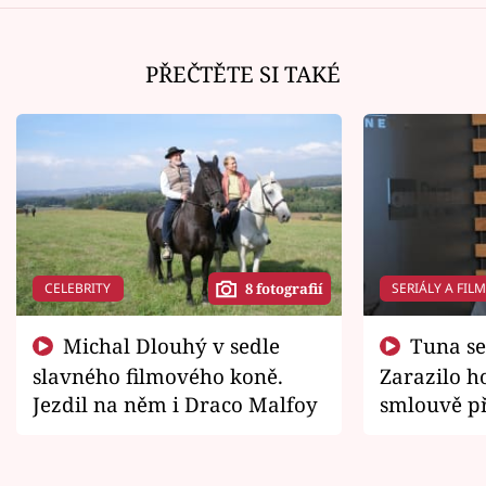
PŘEČTĚTE SI TAKÉ
CELEBRITY
SERIÁLY A FIL
8 fotografií
Michal Dlouhý v sedle
Tuna se chtěl vrátit domů.
slavného filmového koně.
Zarazilo ho
Jezdil na něm i Draco Malfoy
smlouvě př
zemřít