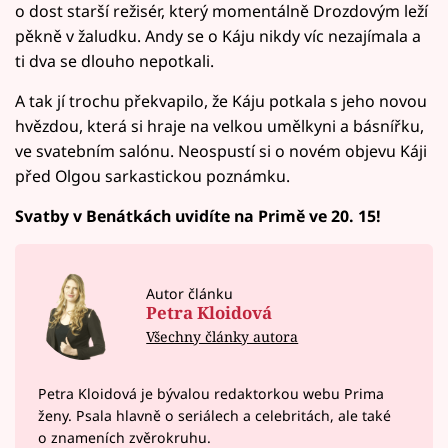
o dost starší režisér, který momentálně Drozdovým leží
pěkně v žaludku. Andy se o Káju nikdy víc nezajímala a
ti dva se dlouho nepotkali.
A tak jí trochu překvapilo, že Káju potkala s jeho novou
hvězdou, která si hraje na velkou umělkyni a básnířku,
ve svatebním salónu. Neospustí si o novém objevu Káji
před Olgou sarkastickou poznámku.
Svatby v Benátkách uvidíte na Primě ve 20. 15!
Autor článku
Petra Kloidová
Všechny články autora
Petra Kloidová je bývalou redaktorkou webu Prima
ženy. Psala hlavně o seriálech a celebritách, ale také
o znameních zvěrokruhu.