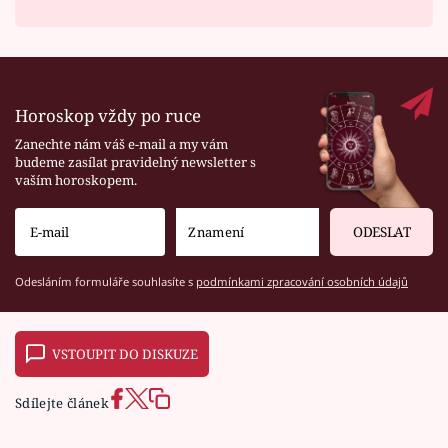
Horoskop vždy po ruce
Zanechte nám váš e-mail a my vám
budeme zasílat pravidelný newsletter s
vaším horoskopem.
ODESLAT
Odesláním formuláře souhlasíte s
podmínkami zpracování osobních údajů
VSTOUPIT DO DISKUZE
Sdílejte článek