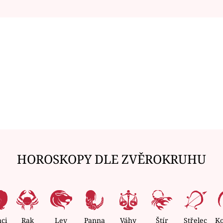
HOROSKOPY DLE ZVĚROKRUHU
nci
Rak
Lev
Panna
Váhy
Štír
Střelec
K