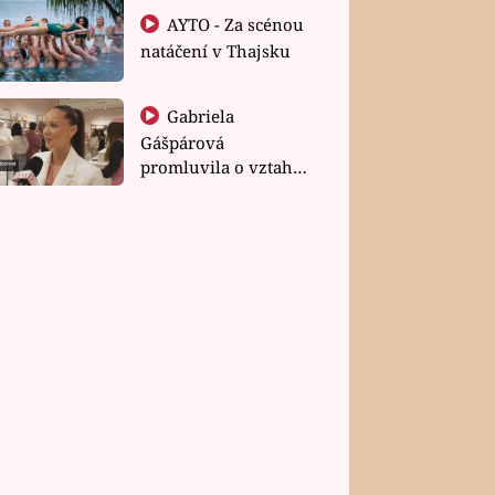
AYTO - Za scénou
natáčení v Thajsku
Gabriela
Gášpárová
promluvila o vztahu
a zakládání rodiny