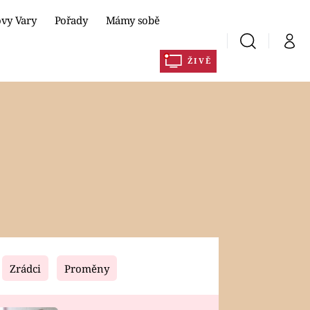
ovy Vary
Pořady
Mámy sobě
Vyhledávání
Můj 
ŽIVĚ
y
Prima+
CNN Prima NEWS
DLA
Prima FRESH
Prima Living
Prima Zoom
Prima Lajk
Zrádci
Proměny
Sledujte nás