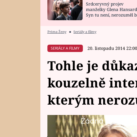
Srdceryvný projev
SNÁŘ
CELEBRITY
manželky Glena Hansard
Syn tu není, nerozuměl b
HOROSKOP NA
VAŘENÍ
tomu, vysvětlila
ROK 2023
Prima Ženy
■
Seriály a filmy
20. listopadu 2014 22:0
SERIÁLY A FILMY
Tohle je důka
kouzelně inter
kterým neroz
Žádná položka z 
Grupen sex? Eva Krejzová vždyck
jejím domě děje. A proto se zep