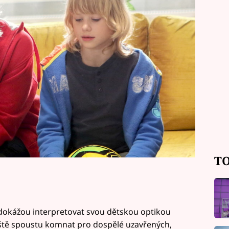
vyprávět příběh o Filipovi, Romeovi a
TO
 dokážou interpretovat svou dětskou optikou
 ještě spoustu komnat pro dospělé uzavřených,