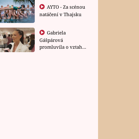
AYTO - Za scénou
natáčení v Thajsku
Gabriela
Gášpárová
promluvila o vztahu
a zakládání rodiny