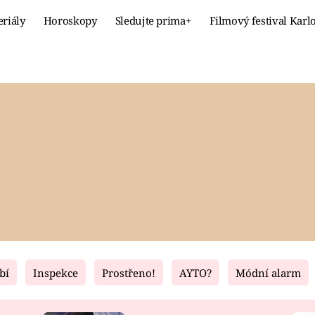
eriály
Horoskopy
Sledujte prima+
Filmový festival Karl
Celebrity
Recept
MÓDA A KRÁSA
HLAVNÍ JÍ
VZTAHY A SEX
SLADKÉ
PRIMA MAMINKA
ZDRAVÉ
bí
Inspekce
Prostřeno!
AYTO?
Módní alarm
Fresh
Living
RECEPTY
BYDLENÍ