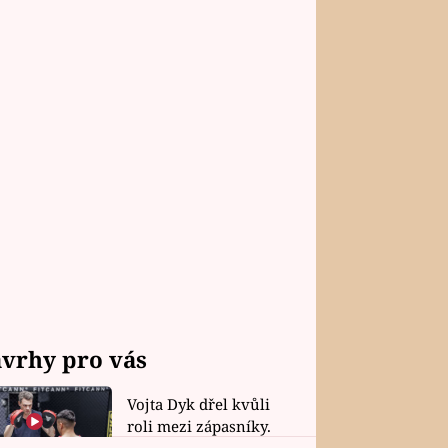
vrhy pro vás
Vojta Dyk dřel kvůli
roli mezi zápasníky.
Minutovou scénu jel