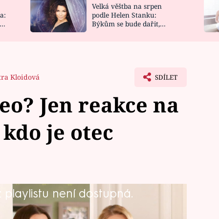
Velká věštba na srpen
NOVINKY
ZAHRADA
a:
podle Helen Stanku:
y
Býkům se bude dařit,
VIDEORECEPTY
DESIGN
Vodnáře čeká jízda
tra Kloidová
SDÍLET
eo? Jen reakce na
, kdo je otec
playlistu není dostupná.
o je otcem Olžiných dvojčat. Jelikož
et o něco víc než jen jako kamaráda.