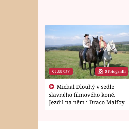
CELEBRITY
8 fotografií
Michal Dlouhý v sedle
slavného filmového koně.
Jezdil na něm i Draco Malfoy