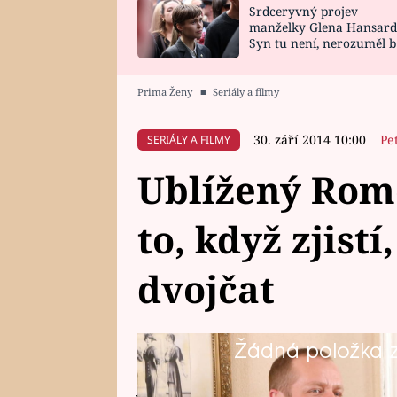
Srdceryvný projev
SNÁŘ
CELEBRITY
manželky Glena Hansard
Syn tu není, nerozuměl b
HOROSKOP NA
VAŘENÍ
tomu, vysvětlila
ROK 2023
Prima Ženy
■
Seriály a filmy
30. září 2014 10:00
Pe
SERIÁLY A FILMY
Ublížený Rom
to, když zjistí
dvojčat
Žádná položka z 
Romeo se nedopatřením dozví, kd
je do ní zamilovaný, bude to bol