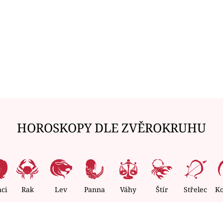
HOROSKOPY DLE ZVĚROKRUHU
nci
Rak
Lev
Panna
Váhy
Štír
Střelec
K