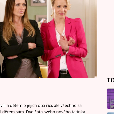
ože ještě před jejich společně
TO
li a dětem o jejich otci říci, ale všechno za
il dětem sám. Dvojčata svého nového tatínka