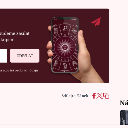
budeme zasílat
oskopem.
ODESLAT
racování osobních údajů
Sdílejte článek
Ná