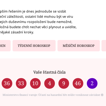
epším řešením je dnes jednoduše se vzdát
ční záležitosti, ostatní lidé mohou být ve víru
b jejich duševnímu rozpoložení bude nemožné,
ožná budete chtít nechat věci plynout a uvidíte,
nějaké zásadní kroky.
DEN
TÝDENNÍ HOROSKOP
MĚSÍČNÍ HOROSKOP
Vaše šťastná čísla
36
33
10
4
9
46
2
Ministerstvo financí varuje: Účastí na hazardní hře může vzniknout závislost ⑱