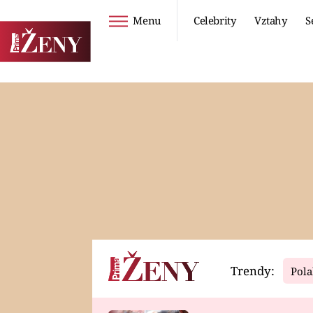
Menu
Celebrity
Vztahy
S
Seriály
Životní styl
ZOO
DIETY A HUBNUTÍ
PROSTŘENO!
CESTOVÁNÍ A
DOVOLENÁ
DUCH
ZDRAVÍ
Trendy:
Pola
Horoskopy
Video
ASTROČLÁNKY
SERIÁLY