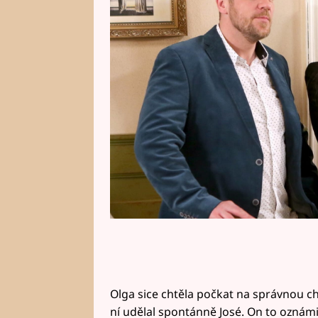
Proč se mu Olga nesvěřila, přest
prožitou nocí byli dobří přátelé?
Olga sice chtěla počkat na správnou chví
ní udělal spontánně José. On to oznám