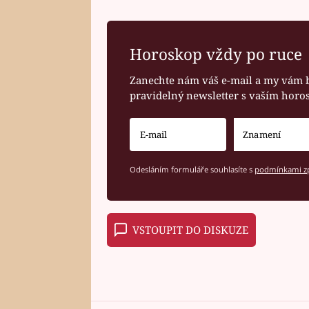
Horoskop vždy po ruce
Zanechte nám váš e-mail a my vám 
pravidelný newsletter s vaším hor
Odesláním formuláře souhlasíte s
podmínkami zp
VSTOUPIT DO DISKUZE