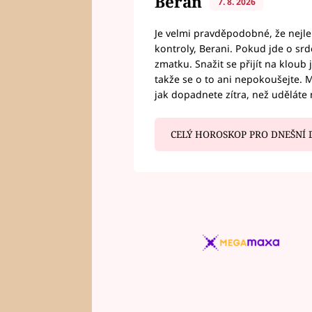
Beran
7. 8. 2026
Je velmi pravděpodobné, že nejl
kontroly, Berani. Pokud jde o srde
zmatku. Snažit se přijít na klou
takže se o to ani nepokoušejte. M
jak dopadnete zítra, než uděláte 
CELÝ HOROSKOP PRO DNEŠNÍ 