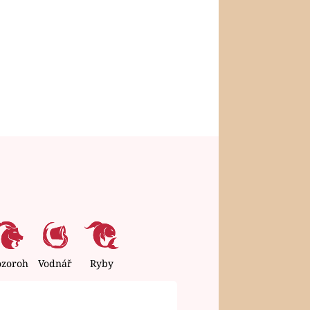
ozoroh
Vodnář
Ryby