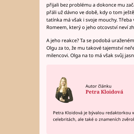
přijali bez problému a dokonce mu začal
přáli už dávno ve době, kdy o tom ještě
tatínka má však i svoje mouchy. Třeba v
Romeem, který o jeho otcovství neví zh
A jeho reakce? Ta se podobá uraženému 
Olgu za to, že mu takové tajemství ne
milencovi. Olga na to má však svůj jasný
Autor článku
Petra Kloidová
Petra Kloidová je bývalou redaktorkou 
celebritách, ale také o znameních zvěr