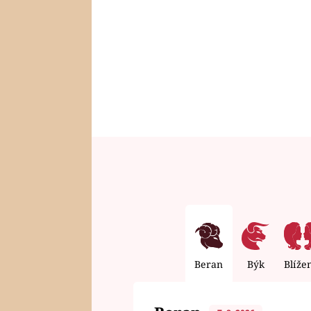
Beran
Býk
Blíže