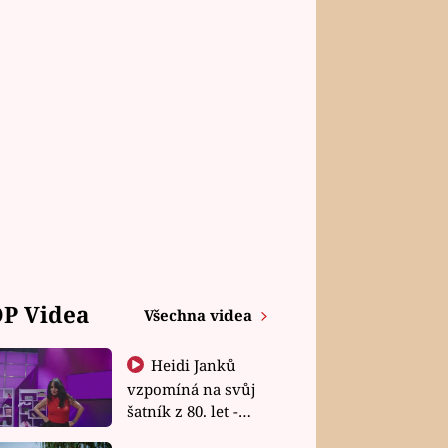
P Videa
Všechna videa
Heidi Janků
vzpomíná na svůj
šatník z 80. let -
Shopaholičky