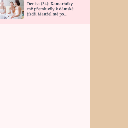
Denisa (34): Kamarádky
mě přemluvily k dámské
jízdě. Manžel mě po
návratu zaskočil