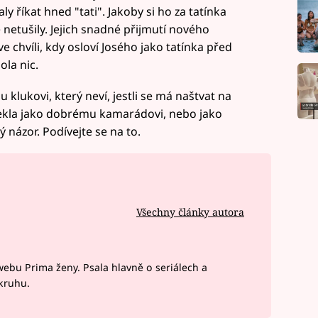
y říkat hned "tati". Jakoby si ho za tatínka
 netušily. Jejich snadné přijmutí nového
e chvíli, kdy osloví Josého jako tatínka před
ola nic.
klukovi, který neví, jestli se má naštvat na
řekla jako dobrému kamarádovi, nebo jako
 názor. Podívejte se na to.
Všechny články autora
webu Prima ženy. Psala hlavně o seriálech a
okruhu.