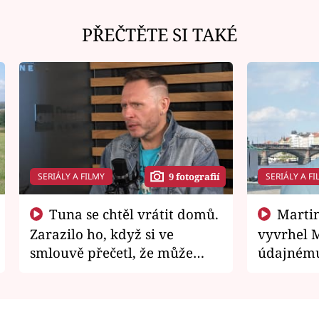
PŘEČTĚTE SI TAKÉ
SERIÁLY A FILMY
SERIÁLY A FI
9 fotografií
Tuna se chtěl vrátit domů.
Martin Písařík jako
Zarazilo ho, když si ve
vyvrhel 
smlouvě přečetl, že může
údajnému
zemřít
je v nemil