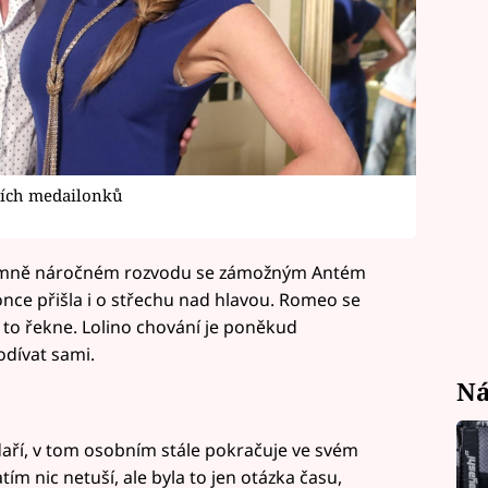
zních medailonků
xtrémně náročném rozvodu se zámožným Antém
ce přišla i o střechu nad hlavou. Romeo se
í to řekne. Lolino chování je poněkud
odívat sami.
Ná
daří, v tom osobním stále pokračuje ve svém
m nic netuší, ale byla to jen otázka času,