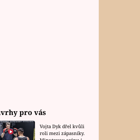
vrhy pro vás
Vojta Dyk dřel kvůli
roli mezi zápasníky.
Minutovou scénu jel