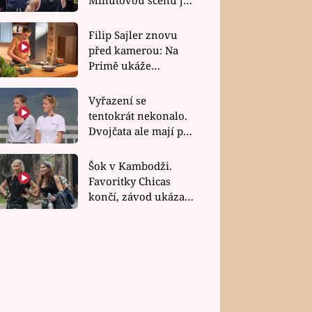
bez dubla
Filip Sajler znovu
před kamerou: Na
Primě ukáže
poctivou kuchyni i
rychlé recepty
Vyřazení se
tentokrát nekonalo.
Dvojčata ale mají po
uzavření třetí etapy
závodu nůž na krku
Šok v Kambodži.
Favoritky Chicas
končí, závod ukázal
svou nejtvrdší tvář