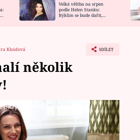
Velká věštba na srpen
NOVINKY
ZAHRADA
a:
podle Helen Stanku:
y
Býkům se bude dařit,
VIDEORECEPTY
DESIGN
Vodnáře čeká jízda
tra Kloidová
SDÍLET
halí několik
y!
playlistu není dostupná.
u Svateb v Benátkách? Na Primě můžete
edovat seriál o peripetiích Olgy
m webu uvidíte extra sestřih z
ou tentokrát pořádně zatopí.