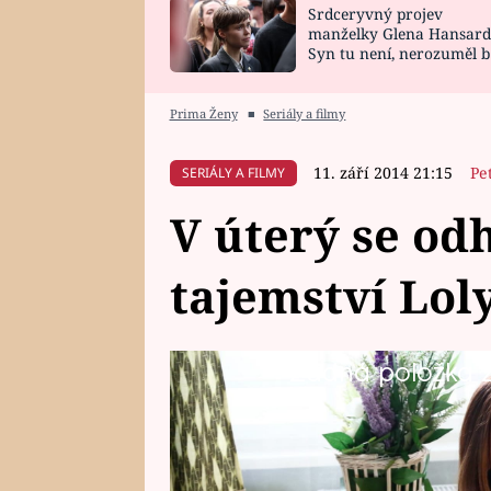
Srdceryvný projev
SNÁŘ
CELEBRITY
manželky Glena Hansard
Syn tu není, nerozuměl b
HOROSKOP NA
VAŘENÍ
tomu, vysvětlila
ROK 2023
Prima Ženy
■
Seriály a filmy
11. září 2014 21:15
Pe
SERIÁLY A FILMY
V úterý se od
tajemství Lol
Žádná položka z 
Co uvidíte v úterý v dalším díl
každé úterý a čtvrtek ve 20.15 sl
Drozdové a nejen jejích. Na naše
dalšího dílu. A Lole Romeo s Olg