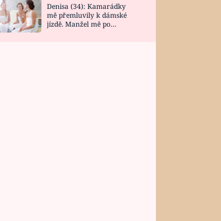
Denisa (34): Kamarádky
mě přemluvily k dámské
jízdě. Manžel mě po
návratu zaskočil