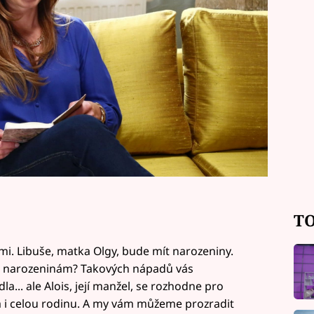
TO
mi. Libuše, matka Olgy, bude mít narozeniny.
i k narozeninám? Takových nápadů vás
la... ale Alois, její manžel, se rozhodne pro
lá i celou rodinu. A my vám můžeme prozradit