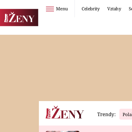
Menu
Celebrity
Vztahy
S
Seriály
Životní styl
ZOO
DIETY A HUBNUTÍ
PROSTŘENO!
CESTOVÁNÍ A
DOVOLENÁ
DUCH
ZDRAVÍ
Trendy:
Pola
Horoskopy
Video
ASTROČLÁNKY
SERIÁLY