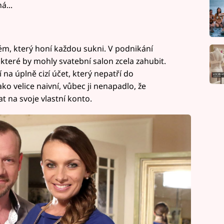
á...
ém, který honí každou sukni. V podnikání
které by mohly svatební salon zcela zahubit.
na úplně cizí účet, který nepatří do
o velice naivní, vůbec ji nenapadlo, že
at na svoje vlastní konto.