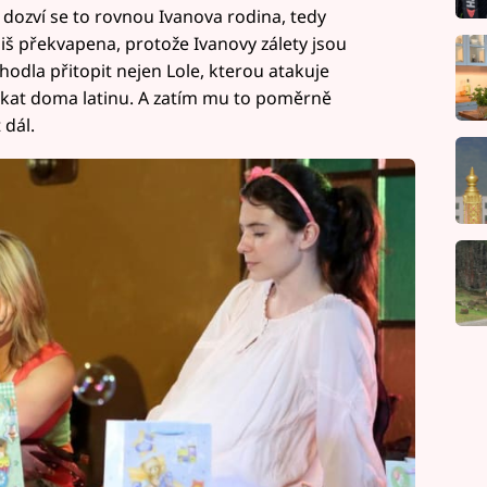
A dozví se to rovnou Ivanova rodina, tedy
liš překvapena, protože Ivanovy zálety jsou
odla přitopit nejen Lole, kterou atakuje
í sekat doma latinu. A zatím mu to poměrně
 dál.