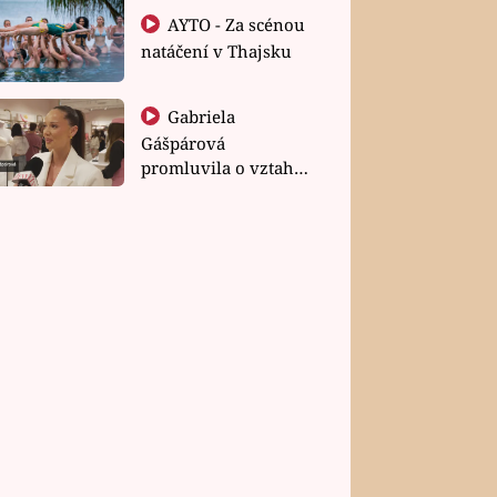
AYTO - Za scénou
natáčení v Thajsku
Gabriela
Gášpárová
promluvila o vztahu
a zakládání rodiny