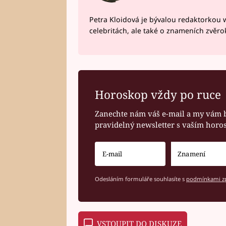
Petra Kloidová je bývalou redaktorkou 
celebritách, ale také o znameních zvěr
Horoskop vždy po ruce
Zanechte nám váš e-mail a my vám 
pravidelný newsletter s vaším hor
Odesláním formuláře souhlasíte s
podmínkami zp
VSTOUPIT DO DISKUZE