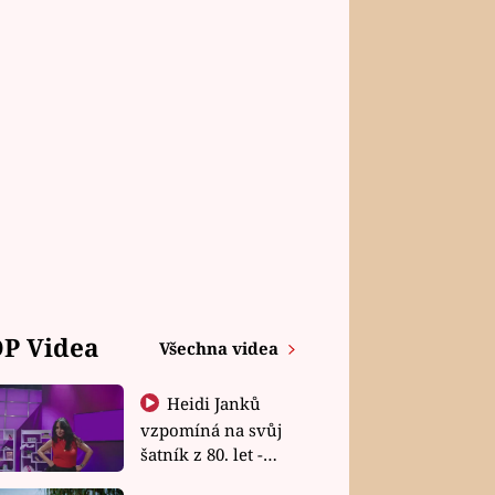
P Videa
Všechna videa
Heidi Janků
vzpomíná na svůj
šatník z 80. let -
Shopaholičky