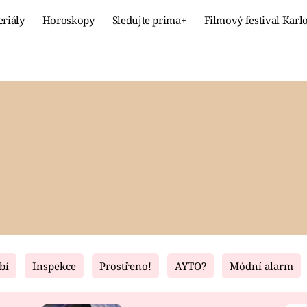
eriály
Horoskopy
Sledujte prima+
Filmový festival Karl
Celebrity
Recept
MÓDA A KRÁSA
HLAVNÍ JÍ
VZTAHY A SEX
SLADKÉ
PRIMA MAMINKA
ZDRAVÉ
bí
Inspekce
Prostřeno!
AYTO?
Módní alarm
Fresh
Living
RECEPTY
BYDLENÍ