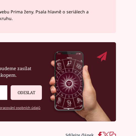
webu Prima ženy. Psala hlavně o seriálech a
okruhu.
budeme zasílat
oskopem.
ODESLAT
racování osobních údajů
Sdílejte článek