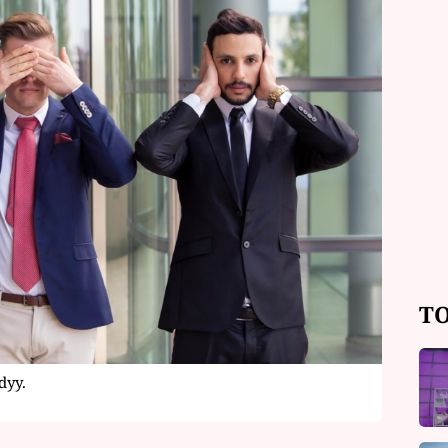
TO
dyy.