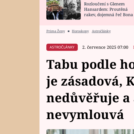
Rozloučení s Glenem
SNÁŘ
CELEBRITY
Hansardem: Proutěná
rakev, dojemná řeč Bona
HOROSKOP NA
VAŘENÍ
zpěv Irglové s Vedderem
ROK 2023
Prima Ženy
■
Horoskopy
Astročlánky
2. července 2025 07:00
ASTROČLÁNKY
Tabu podle h
je zásadová, 
nedůvěřuje a 
nevymlouvá