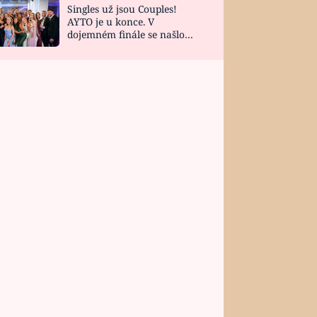
Singles už jsou Couples!
AYTO je u konce. V
dojemném finále se našlo
všech 10 Perfect Matchů