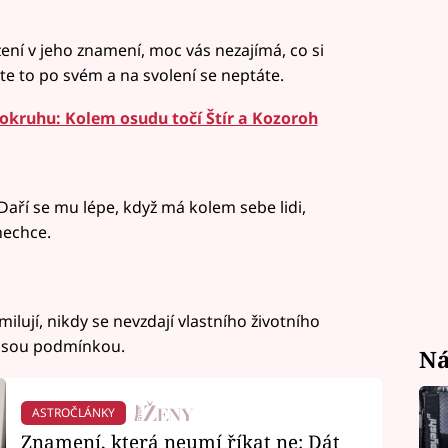
ení v jeho znamení, moc vás nezajímá, co si
te to po svém a na svolení se neptáte.
okruhu: Kolem osudu točí Štír a Kozoroh
aří se mu lépe, když má kolem sebe lidi,
nechce.
 milují, nikdy se nevzdají vlastního životního
nejsou podmínkou.
Ná
ASTROČLÁNKY
Znamení, která neumí říkat ne: Dát