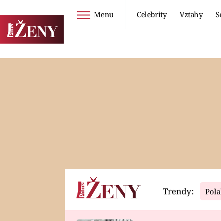
Menu
Celebrity
Vztahy
S
Seriály
Životní styl
ZOO
DIETY A HUBNUTÍ
PROSTŘENO!
CESTOVÁNÍ A
DOVOLENÁ
DUCH
ZDRAVÍ
Trendy:
Pola
Horoskopy
Video
ASTROČLÁNKY
SERIÁLY