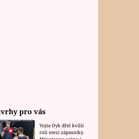
vrhy pro vás
Vojta Dyk dřel kvůli
roli mezi zápasníky.
Minutovou scénu jel