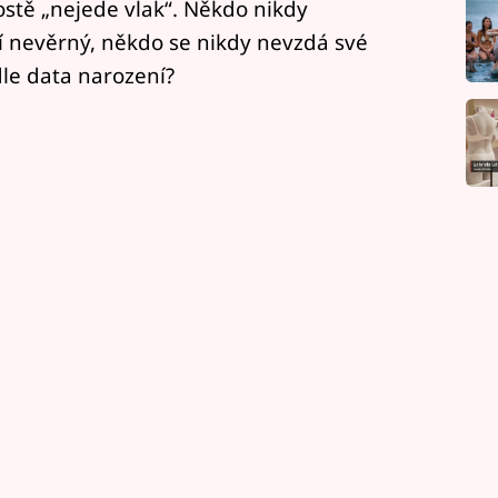
ostě „nejede vlak“. Někdo nikdy
í nevěrný, někdo se nikdy nevzdá své
dle data narození?