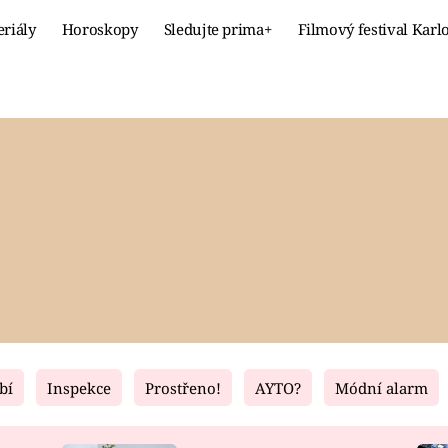
eriály
Horoskopy
Sledujte prima+
Filmový festival Karl
Celebrity
Recept
MÓDA A KRÁSA
HLAVNÍ JÍ
VZTAHY A SEX
SLADKÉ
PRIMA MAMINKA
ZDRAVÉ
bí
Inspekce
Prostřeno!
AYTO?
Módní alarm
Fresh
Living
RECEPTY
BYDLENÍ