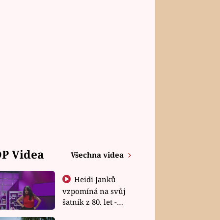
P Videa
Všechna videa
Heidi Janků
vzpomíná na svůj
šatník z 80. let -
Shopaholičky