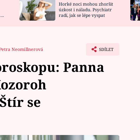
Horké noci mohou zhoršit
NOVINKY
ZAHRADA
úzkost i náladu. Psychiatr
 a
radí, jak se lépe vyspat
VIDEORECEPTY
DESIGN
Petra Neomillnerová
SDÍLET
oroskopu: Panna
Kozoroh
Štír se