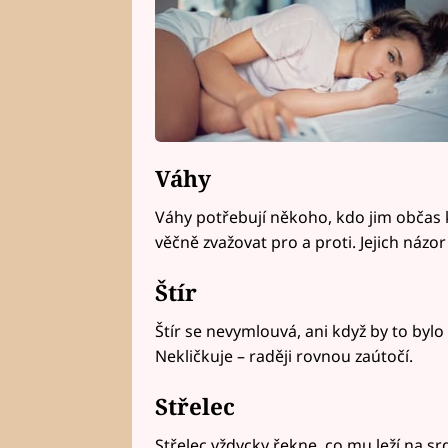
Váhy
Váhy potřebují někoho, kdo jim občas 
věčně zvažovat pro a proti. Jejich názo
Štír
Štír se nevymlouvá, ani když by to byl
Nekličkuje – raději rovnou zaútočí.
Střelec
Střelec vždycky řekne, co mu leží na sr