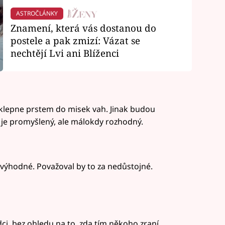
ASTROČLÁNKY
Znamení, která vás dostanou do
postele a pak zmizí: Vázat se
nechtějí Lvi ani Blíženci
klepne prstem do misek vah. Jinak budou
r je promyšlený, ale málokdy rozhodný.
o výhodné. Považoval by to za nedůstojné.
dci, bez ohledu na to, zda tím někoho zraní,