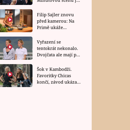
bez dubla
Filip Sajler znovu
před kamerou: Na
Primě ukáže
poctivou kuchyni i
rychlé recepty
Vyřazení se
tentokrát nekonalo.
Dvojčata ale mají po
uzavření třetí etapy
závodu nůž na krku
Šok v Kambodži.
Favoritky Chicas
končí, závod ukázal
svou nejtvrdší tvář