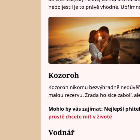
nebo jestli je to právě vhodné. Upřímno
Kozoroh
Kozoroh nikomu bezvýhradně nedůvěřuje
malou rezervu. Zrada ho sice zabolí, al
Mohlo by vás zajímat: Nejlepší přát
prostě chcete mít v životě
Vodnář