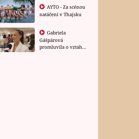
AYTO - Za scénou
natáčení v Thajsku
Gabriela
Gášpárová
promluvila o vztahu
a zakládání rodiny