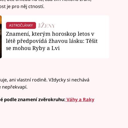
st je pro něj ctností.
ASTROČLÁNKY
Znamení, kterým horoskop letos v
létě předpovídá žhavou lásku: Těšit
se mohou Ryby a Lvi
, ani vlastní rodině. Vždycky si nechává
e nepřekvapí.
elé podle znamení zvěrokruhu:
Váhy a Raky