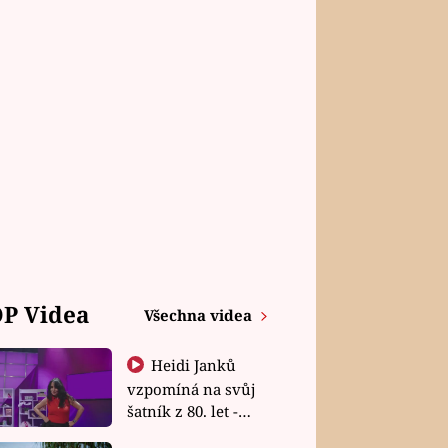
P Videa
Všechna videa
Heidi Janků
vzpomíná na svůj
šatník z 80. let -
Shopaholičky