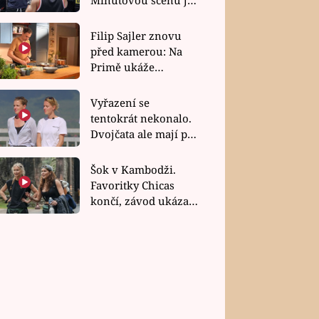
bez dubla
Filip Sajler znovu
před kamerou: Na
Primě ukáže
poctivou kuchyni i
rychlé recepty
Vyřazení se
tentokrát nekonalo.
Dvojčata ale mají po
uzavření třetí etapy
závodu nůž na krku
Šok v Kambodži.
Favoritky Chicas
končí, závod ukázal
svou nejtvrdší tvář