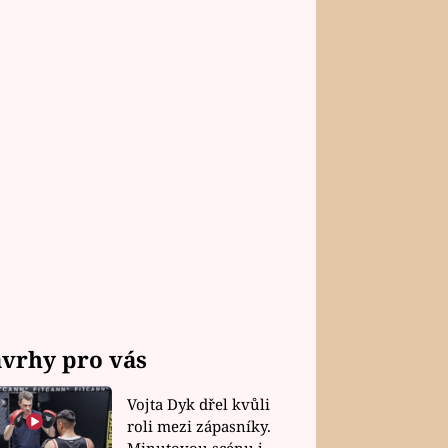
vrhy pro vás
Vojta Dyk dřel kvůli
roli mezi zápasníky.
Minutovou scénu jel