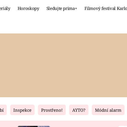
eriály
Horoskopy
Sledujte prima+
Filmový festival Karl
Celebrity
Recept
MÓDA A KRÁSA
HLAVNÍ JÍ
VZTAHY A SEX
SLADKÉ
PRIMA MAMINKA
ZDRAVÉ
bí
Inspekce
Prostřeno!
AYTO?
Módní alarm
Fresh
Living
RECEPTY
BYDLENÍ