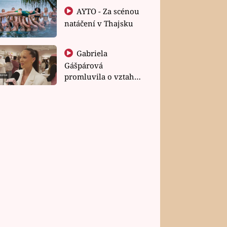
AYTO - Za scénou
natáčení v Thajsku
Gabriela
Gášpárová
promluvila o vztahu
a zakládání rodiny