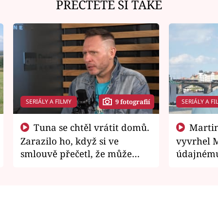
PŘEČTĚTE SI TAKÉ
SERIÁLY A FILMY
SERIÁLY A FI
9 fotografií
Tuna se chtěl vrátit domů.
Martin Písařík jako
Zarazilo ho, když si ve
vyvrhel 
smlouvě přečetl, že může
údajnému
zemřít
je v nemil