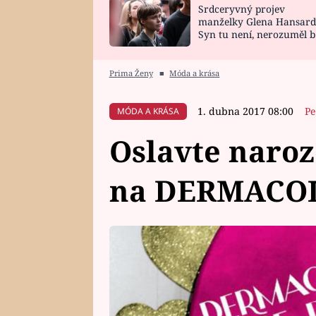
Srdceryvný projev
SNÁŘ
CELEBRITY
manželky Glena Hansard
Syn tu není, nerozuměl b
HOROSKOP NA
VAŘENÍ
tomu, vysvětlila
ROK 2023
Prima Ženy
■
Móda a krása
1. dubna 2017 08:00
Pe
MÓDA A KRÁSA
Oslavte naro
na DERMACOL