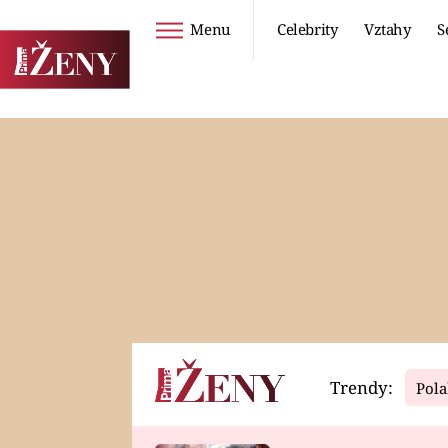
Menu
Celebrity
Vztahy
S
Seriály
Životní styl
ZOO
DIETY A HUBNUTÍ
PROSTŘENO!
CESTOVÁNÍ A
DOVOLENÁ
DUCH
ZDRAVÍ
Trendy:
Pola
Horoskopy
Video
ASTROČLÁNKY
SERIÁLY