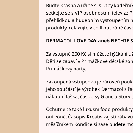
Buďte krásná a užijte si služby kadeřní
setkejte se s VIP osobnostmi televize
přehlídkou a hudebním vystoupením na 
produkty, relaxujte v chill out zóně ča
DERMACOL LOVE DAY aneb NECHTE S
Za vstupné 200 Kč si můžete hýčkání už
Děti se zabaví v Primáčkově dětské z
Primáčkovy party.
Zakoupená vstupenka je zároveň pouk
Jeho součástí je výrobek Dermacol z ř
nákupní taška, časopisy Glanc a Story
Ochutnejte také luxusní food produkty
out zóně. Časopis Kreativ zajistí zábavu 
měsíčníkem Kondice si zase budete moc