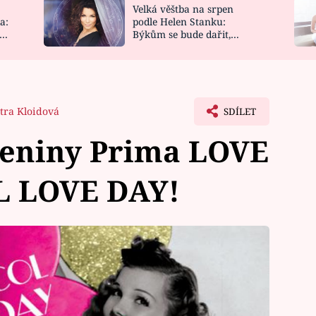
Velká věštba na srpen
NOVINKY
ZAHRADA
a:
podle Helen Stanku:
y
Býkům se bude dařit,
VIDEORECEPTY
DESIGN
Vodnáře čeká jízda
tra Kloidová
SDÍLET
zeniny Prima LOVE
 LOVE DAY!