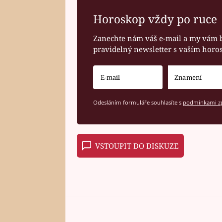
Horoskop vždy po ruce
Zanechte nám váš e-mail a my vám 
pravidelný newsletter s vaším hor
Odesláním formuláře souhlasíte s
podmínkami zp
VSTOUPIT DO DISKUZE