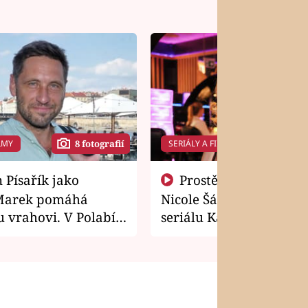
LMY
SERIÁLY A FILMY
8 fotografií
14 f
Prostě si o to řekla! Takhle
Marek pomáhá
Nicole Šáchová získala r
 vrahovi. V Polabí
seriálu Kamarádi
osti