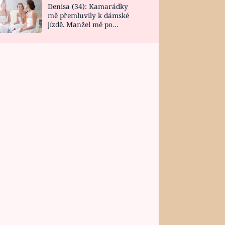
Denisa (34): Kamarádky
mě přemluvily k dámské
jízdě. Manžel mě po
návratu zaskočil