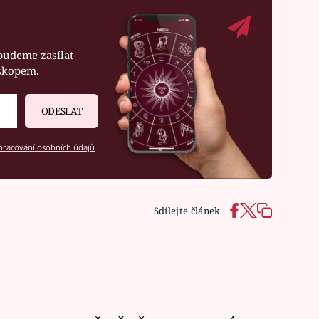
budeme zasílat
oskopem.
ODESLAT
racování osobních údajů
Sdílejte článek