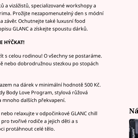
ků a vizážistů, specializované workshopy a
 Prima. Prožijte nezapomenutelný den s módní
závěr. Ochutnejte také luxusní food
sopisu GLANC a získejte spoustu dárků.
E HÝČKAT!
ít s celou rodinou! O všechny se postaráme.
óně nebo dobrodružnou stezkou po stopách
azem na dárek v minimální hodnotě 500 Kč.
ady Body Love Program, stylová růžová
 a mnoho dalších překvapení.
Ná
 nebo relaxujte v odpočinkové GLANC chill
pro tvořivé rodiče a jejich děti a s
i protáhnout celé tělo.