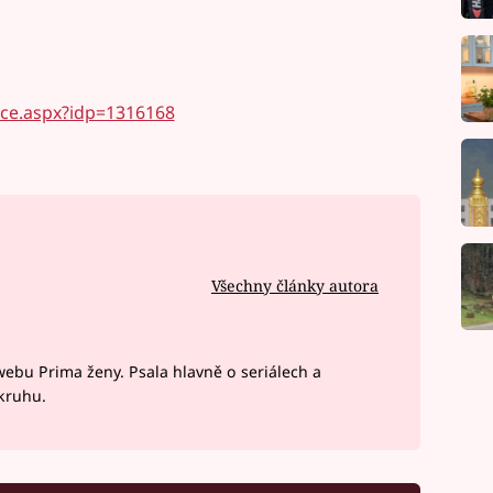
nce.aspx?idp=1316168
Všechny články autora
webu Prima ženy. Psala hlavně o seriálech a
okruhu.