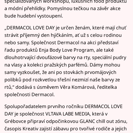
specializovaných workshopů, luxusních food produktů
a módní přehlídky. Pomyslnou tečkou na závěr akce
bude hudební vystoupení.
„DERMACOL LOVE DAY je určen ženám, které mají chuť
strávit příjemný den hýčkáním, ať už s celou rodinou
nebo samy. Společnost Dermacol na akci představí
řadu produktů Enja Body Love Program, ale také
dlouhotrvající dvoufázové barvy na rty, speciální pudry
na vlasy a kolekci pražských parfémů. Dámy mohou
samy vyzkoušet, že ani po stovkách prvomájových
polibků pod rozkvetlou třešní nezmizí naše barvy ze
rtů,“ dodává s úsměvem Věra Komárová, ředitelka
společnosti Dermacol.
Spolupořadatelem prvního ročníku DERMACOL LOVE
DAY je společnost VLTAVA LABE MEDIA, která v
Grébovce připraví odpočinkovou GLANC chill out zónu,
časopis Kreativ zajistí zábavu pro tvořivé rodiče a jejich