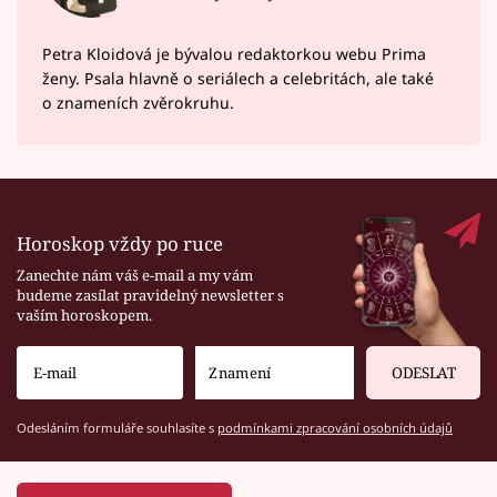
Petra Kloidová je bývalou redaktorkou webu Prima
ženy. Psala hlavně o seriálech a celebritách, ale také
o znameních zvěrokruhu.
Horoskop vždy po ruce
Zanechte nám váš e-mail a my vám
budeme zasílat pravidelný newsletter s
vaším horoskopem.
ODESLAT
Odesláním formuláře souhlasíte s
podmínkami zpracování osobních údajů