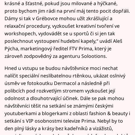
krásné a šťastné, pokud jsou milované a hýčkané,
proto bychom jim rádi na první máj tento pocit dopřáli.
Dámy si tak v Grébovce mohou užít zkrášlující a
relaxační procedury, vyzkoušet kreativní tvoření ve
workshopech, vydovádět se u sportů či si jen tak
poslechnout vystoupení hudební kapely,“ uvádí Aleš
Pýcha, marketingový ředitel FTV Prima, který je
zároveň zodpovědný za agenturu Solootions.
Hned u vstupu se budou návštěvnice moci nechat
nalíčit speciální neslíbatelnou rtěnkou, ukázat oslnivý
úsměv ve fotokoutku Dermacol a následně při
polibcích pod rozkvetlým stromem vyzkoušet její
odolnost a dlouhotrvající účinek. Dále se pak mohou
návštěvníci těšit na setkání se známými českými
youtuberkami a blogerkami z oblasti fashion & beauty i
setkání s VIP osobnostmi televize Prima. Nebyl by to
den plný lásky a krásy bez kadeřníků a vizážistů,