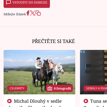
VSTOUPIT DO DISKUZE
Sdílejte článek
PŘEČTĚTE SI TAKÉ
CELEBRITY
SERIÁLY A FIL
8 fotografií
Michal Dlouhý v sedle
Tuna se chtěl vrátit domů.