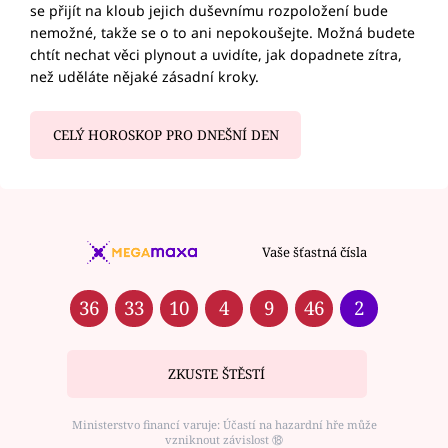
se přijít na kloub jejich duševnímu rozpoložení bude
nemožné, takže se o to ani nepokoušejte. Možná budete
chtít nechat věci plynout a uvidíte, jak dopadnete zítra,
než uděláte nějaké zásadní kroky.
CELÝ HOROSKOP PRO DNEŠNÍ DEN
Vaše šťastná čísla
36
33
10
4
9
46
2
ZKUSTE ŠTĚSTÍ
Ministerstvo financí varuje: Účastí na hazardní hře může
vzniknout závislost ⑱