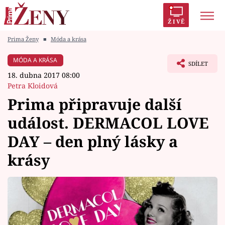
ŽIVĚ
Prima Ženy
■
Móda a krása
Trendy:
Polabí
Inspekce
Prostřeno!
AYTO?
MÓDA A KRÁSA
SDÍLET
Módní alarm
Zrádci
Proměny
18. dubna 2017 08:00
Petra Kloidová
Prima připravuje další
událost. DERMACOL LOVE
Témata
DAY – den plný lásky a
Celebrity
krásy
Vztahy
Seriály