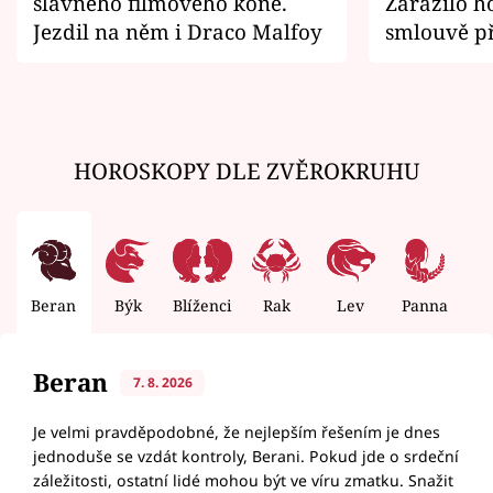
slavného filmového koně.
Zarazilo ho
Jezdil na něm i Draco Malfoy
smlouvě př
zemřít
HOROSKOPY DLE ZVĚROKRUHU
Beran
Býk
Blíženci
Rak
Lev
Panna
V
Beran
7. 8. 2026
Je velmi pravděpodobné, že nejlepším řešením je dnes
jednoduše se vzdát kontroly, Berani. Pokud jde o srdeční
záležitosti, ostatní lidé mohou být ve víru zmatku. Snažit