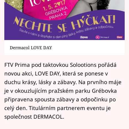
Horoskopy
Sledujte prima+
Filmový festival Karlovy Vary
Pořady
Dermacol LOVE DAY
Mámy sobě
FTV Prima pod taktovkou Solootions pořádá
novou akci, LOVE DAY, která se ponese v
Přihlášení
duchu krásy, lásky a zábavy. Na prvního máje
je v okouzlujícím pražském parku Grébovka
Sledujte nás
připravena spousta zábavy a odpočinku po
celý den. Titulárním partnerem eventu je
společnost DERMACOL.