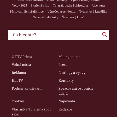
Volby 2025
Svařené víno
Tatarák podle Pohlreicha
Aloe vera
Pěstování lichořeřišnice
Výpočet ascendentu
Tvarohové knedlíky
Nejlepší palačinky
Švestkový koláč
O FTV Prima
Management
Volná místa
Press
Reklama
Castingy a výzvy
HbbTV
Kontakty
Podmínky užívání
Zpracování osobních
údajů
Cookies
Nápověda
Vlastník FTV Prima spol.
Redakce
s r.o.