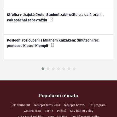
Střelba v thajské škole: Student zabil učitele a další zranil.
Pak spáchal sebevraždu
Poslední rozloučení s Milanem Knížákem: Smuteční řec
pronesou Klaus i Klempíř
Populární témata
Jak zhubnout
Nejlepší filmy 2024
Nejlepší horory
TV program
Změna času
Partie
Počasí
Kdy budou volby
ZOO Nové začátky
Auto – katalog
7 pádů Honzy Dědka