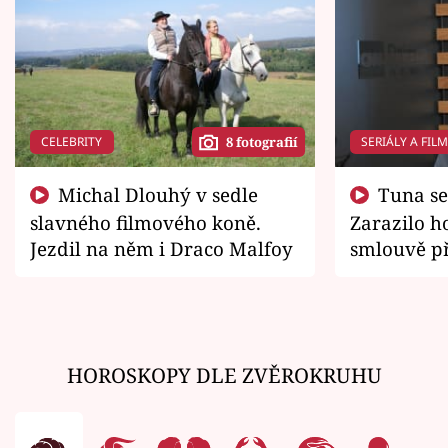
CELEBRITY
SERIÁLY A FIL
8 fotografií
Michal Dlouhý v sedle
Tuna se chtěl vrátit domů.
slavného filmového koně.
Zarazilo ho
Jezdil na něm i Draco Malfoy
smlouvě př
zemřít
HOROSKOPY DLE ZVĚROKRUHU