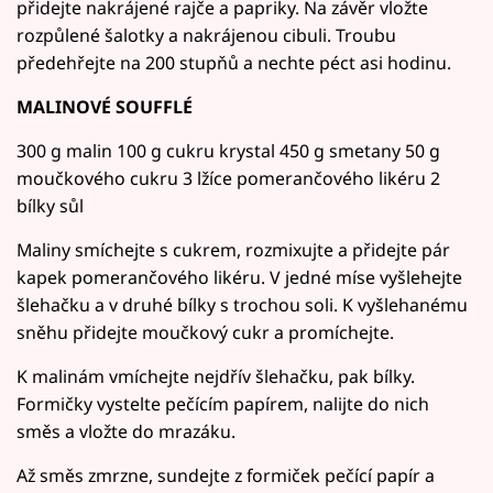
přidejte nakrájené rajče a papriky. Na závěr vložte
rozpůlené šalotky a nakrájenou cibuli. Troubu
předehřejte na 200 stupňů a nechte péct asi hodinu.
MALINOVÉ SOUFFLÉ
300 g malin 100 g cukru krystal 450 g smetany 50 g
moučkového cukru 3 lžíce pomerančového likéru 2
bílky sůl
Maliny smíchejte s cukrem, rozmixujte a přidejte pár
kapek pomerančového likéru. V jedné míse vyšlehejte
šlehačku a v druhé bílky s trochou soli. K vyšlehanému
sněhu přidejte moučkový cukr a promíchejte.
K malinám vmíchejte nejdřív šlehačku, pak bílky.
Formičky vystelte pečícím papírem, nalijte do nich
směs a vložte do mrazáku.
Až směs zmrzne, sundejte z formiček pečící papír a