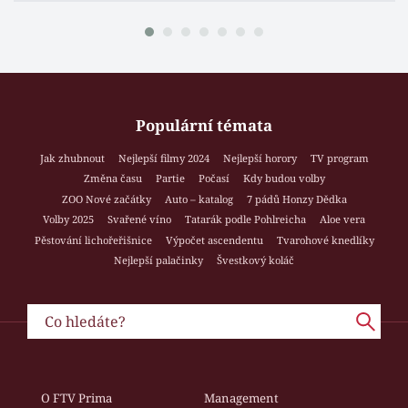
Populární témata
Jak zhubnout
Nejlepší filmy 2024
Nejlepší horory
TV program
Změna času
Partie
Počasí
Kdy budou volby
ZOO Nové začátky
Auto – katalog
7 pádů Honzy Dědka
Volby 2025
Svařené víno
Tatarák podle Pohlreicha
Aloe vera
Pěstování lichořeřišnice
Výpočet ascendentu
Tvarohové knedlíky
Nejlepší palačinky
Švestkový koláč
O FTV Prima
Management