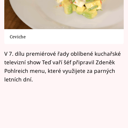
Horoskopy
Sledujte prima+
Filmový festival Karlovy Vary
Ceviche
Pořady
V 7. dílu premiérové řady oblíbené kuchařské
Mámy sobě
televizní show Teď vaří šéf připravil Zdeněk
Pohlreich menu, které využijete za parných
Přihlášení
letních dní.
Sledujte nás