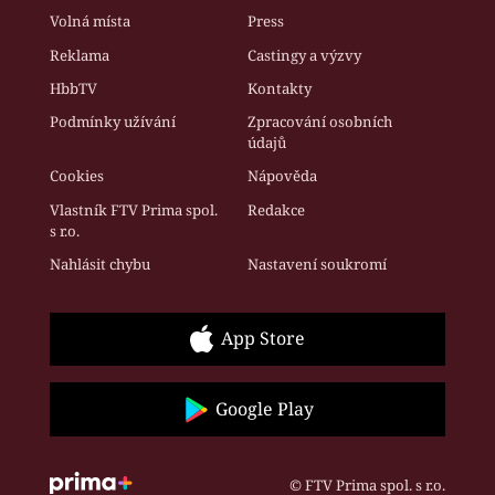
Volná místa
Press
Reklama
Castingy a výzvy
HbbTV
Kontakty
Podmínky užívání
Zpracování osobních
údajů
Cookies
Nápověda
Vlastník FTV Prima spol.
Redakce
s r.o.
Nahlásit chybu
Nastavení soukromí
App Store
Google Play
© FTV Prima spol. s r.o.