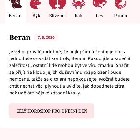
Beran
Býk
Blíženci
Rak
Lev
Panna
V
Beran
7. 8. 2026
Je velmi pravděpodobné, že nejlepším řešením je dnes
jednoduše se vzdát kontroly, Berani. Pokud jde o srdeční
záležitosti, ostatní lidé mohou být ve víru zmatku. Snažit
se přijít na kloub jejich duševnímu rozpoložení bude
nemožné, takže se o to ani nepokoušejte. Možná budete
chtít nechat věci plynout a uvidíte, jak dopadnete zítra,
než uděláte nějaké zásadní kroky.
CELÝ HOROSKOP PRO DNEŠNÍ DEN