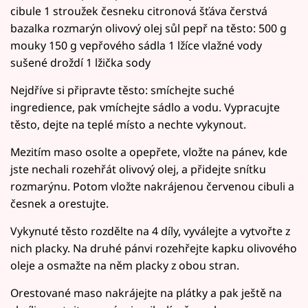
cibule 1 stroužek česneku citronová šťáva čerstvá
bazalka rozmarýn olivový olej sůl pepř na těsto: 500 g
mouky 150 g vepřového sádla 1 lžíce vlažné vody
sušené droždí 1 lžička sody
Nejdříve si připravte těsto: smíchejte suché
ingredience, pak vmíchejte sádlo a vodu. Vypracujte
těsto, dejte na teplé místo a nechte vykynout.
Mezitím maso osolte a opepřete, vložte na pánev, kde
jste nechali rozehřát olivový olej, a přidejte snítku
rozmarýnu. Potom vložte nakrájenou červenou cibuli a
česnek a orestujte.
Vykynuté těsto rozdělte na 4 díly, vyválejte a vytvořte z
nich placky. Na druhé pánvi rozehřejte kapku olivového
oleje a osmažte na něm placky z obou stran.
Orestované maso nakrájejte na plátky a pak ještě na