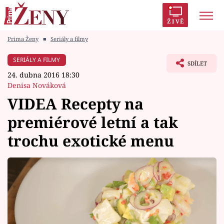
ŽIVĚ
Prima Ženy
■
Seriály a filmy
Trendy:
Polabí
Inspekce
Prostřeno!
AYTO?
SERIÁLY A FILMY
SDÍLET
Módní alarm
Zrádci
Proměny
24. dubna 2016 18:30
Denisa Nováková
VIDEA Recepty na
premiérové letní a tak
Témata
trochu exotické menu
Celebrity
Vztahy
Seriály