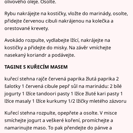
olivového oleje. Osolte.
Rybu nakrájejte na kostičky, vložte do marinády, osolte,
přidejte červenou cibuli nakrájenou na kolečka a
orestované krevety.
Avokádo rozpulte, vydlabejte lžící, nakrájejte na
kostičky a přidejte do misky. Na závěr vmíchejte
nasekaný koriandr a podávejte.
TAGINE S KUŘECÍM MASEM
kuřecí stehna rajče červená paprika žlutá paprika 2
šalotky 1 červená cibule pepř sůl na marinádu: 2 bílé
jogurty 1 lžíce tandoori pasty 1 lžíce žluté kari pasty 1
lžíce masaly 1 lžíce kurkumy 1/2 lžičky mletého zázvoru
Kuřecí stehna rozpulte, opepřete a osolte. V misce
smíchejte jogurt a veškeré koření, promíchejte a
namarinujte maso. To pak přendejte do pánve a