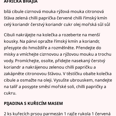
AFRICKÁ BHAJIA
bílá cibule cizrnová mouka rýžová mouka citronová
šťáva zelená chilli paprička červené chilli římský kmín
celý koriandr čerstvý koriandr cukr olej mořská sůl sůl
Cibuli nakrájejte na kolečka a rozeberte na menší
kousky. Na pánvi opražte římský kmín a koriandr,
přesypte do hmoždíře a rozmělněte. Přendejte do
misky a vmíchejte cizrnovou a rýžovou mouku a trochu
vody. Promíchejte, osolte, přidejte nasekaný čerstvý
koriandr a nakrájenou zelenou chilli papričku a
zakápněte citronovou šťávou. V těstíčku obalte kolečka
cibule a osmažte na oleji. Vysušte ubrouskem, nandejte
na talíř a posypte směsí mořské soli, chilli papričky a
cukru.
PIJADINA S KUŘECÍM MASEM
2 ks kuřecích prsou parmezán 1 rajče rukola 1 červená