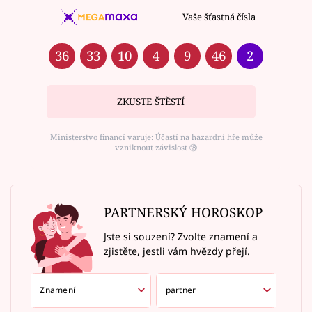
Vaše šťastná čísla
36
33
10
4
9
46
2
ZKUSTE ŠTĚSTÍ
Ministerstvo financí varuje: Účastí na hazardní hře může
vzniknout závislost ⑱
PARTNERSKÝ HOROSKOP
Jste si souzení? Zvolte znamení a
zjistěte, jestli vám hvězdy přejí.