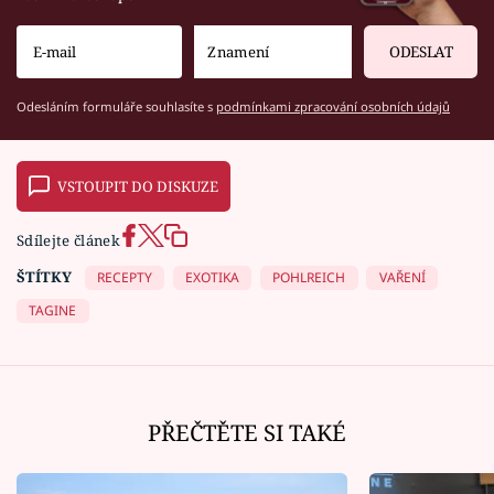
ODESLAT
Odesláním formuláře souhlasíte s
podmínkami zpracování osobních údajů
VSTOUPIT DO DISKUZE
Sdílejte článek
ŠTÍTKY
RECEPTY
EXOTIKA
POHLREICH
VAŘENÍ
TAGINE
PŘEČTĚTE SI TAKÉ