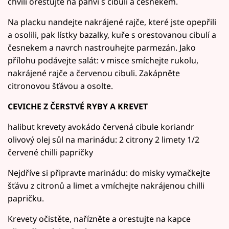
chvíli orestujte na pánvi s cibulí a česnekem.
Na placku nandejte nakrájené rajče, které jste opepřili
a osolili, pak lístky bazalky, kuře s orestovanou cibulí a
česnekem a navrch nastrouhejte parmezán. Jako
přílohu podávejte salát: v misce smíchejte rukolu,
nakrájené rajče a červenou cibuli. Zakápněte
citronovou šťávou a osolte.
CEVICHE Z ČERSTVÉ RYBY A KREVET
halibut krevety avokádo červená cibule koriandr
olivový olej sůl na marinádu: 2 citrony 2 limety 1/2
červené chilli papričky
Nejdříve si připravte marinádu: do misky vymačkejte
šťávu z citronů a limet a vmíchejte nakrájenou chilli
papričku.
Krevety očistěte, nařízněte a orestujte na kapce