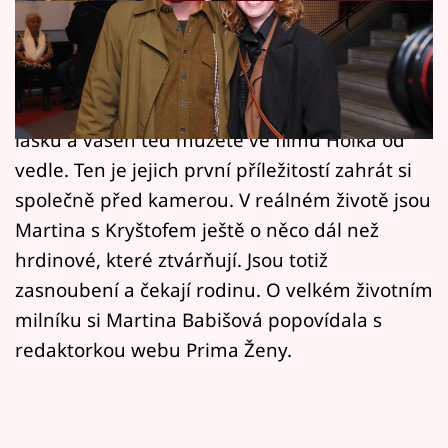
Horoskopy
Herci Martina Babišová (31) a Kryštof Bartoš
Sledujte prima+
(32) se milují. Vidět je objímat se, líbat,
Filmový festival Karlovy Vary
vzájemně si projevovat náklonnost, i prožívat
lásku a vášeň teď můžete ve filmu Holka od
Pořady
vedle. Ten je jejich první příležitostí zahrát si
společně před kamerou. V reálném životě jsou
Mámy sobě
Martina s Kryštofem ještě o něco dál než
hrdinové, které ztvárňují. Jsou totiž
Přihlášení
zasnoubení a čekají rodinu. O velkém životním
milníku si Martina Babišová popovídala s
Sledujte nás
redaktorkou webu Prima Ženy.