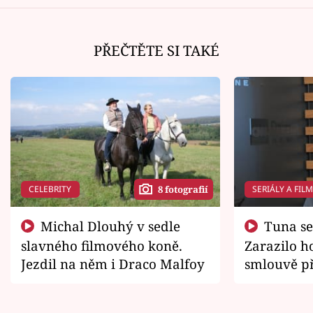
PŘEČTĚTE SI TAKÉ
CELEBRITY
SERIÁLY A FIL
8 fotografií
Michal Dlouhý v sedle
Tuna se chtěl vrátit domů.
slavného filmového koně.
Zarazilo ho
Jezdil na něm i Draco Malfoy
smlouvě př
zemřít