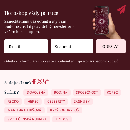
Horoskop vždy po ruce
Zanechte nám váš e-mail a my vám
budeme zasílat pravidelný newsletter s
vaším horoskopem.
ODESLAT
Odesláním formuláře souhlasíte s
podmínkami zpracování osobních údajů
Sdílejte článek
ŠTÍTKY
DOVOLENÁ
RODINA
SPOLEČNOST
KOPEC
ŘECKO
HEREC
CELEBRITY
ZÁSNUBY
MARTINA BABIŠOVÁ
KRYŠTOF BARTOŠ
SPOLEČENSKÁ RUBRIKA
LINDOS