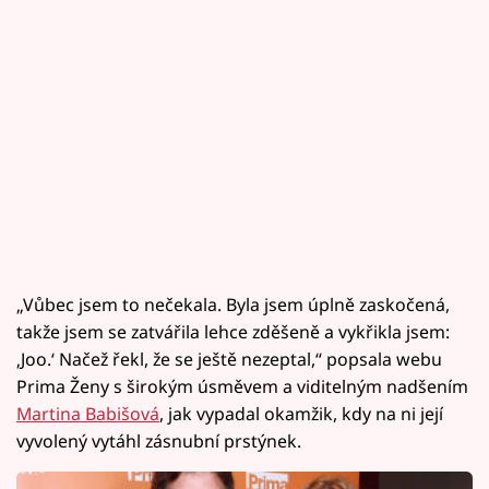
„Vůbec jsem to nečekala. Byla jsem úplně zaskočená,
takže jsem se zatvářila lehce zděšeně a vykřikla jsem:
‚Joo.‘ Načež řekl, že se ještě nezeptal,“ popsala webu
Prima Ženy s širokým úsměvem a viditelným nadšením
Martina Babišová
, jak vypadal okamžik, kdy na ni její
vyvolený vytáhl zásnubní prstýnek.