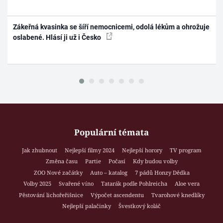
Zákeřná kvasinka se šíří nemocnicemi, odolá lékům a ohrožuje
oslabené. Hlásí ji už i Česko
Populární témata
Jak zhubnout
Nejlepší filmy 2024
Nejlepší horory
TV program
Změna času
Partie
Počasí
Kdy budou volby
ZOO Nové začátky
Auto – katalog
7 pádů Honzy Dědka
Volby 2025
Svařené víno
Tatarák podle Pohlreicha
Aloe vera
Pěstování lichořeřišnice
Výpočet ascendentu
Tvarohové knedlíky
Nejlepší palačinky
Švestkový koláč