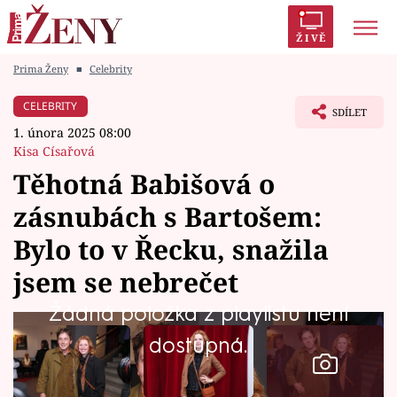
ŽIVĚ
Prima Ženy
■
Celebrity
Trendy:
Polabí
Inspekce
Prostřeno!
AYTO?
CELEBRITY
SDÍLET
Módní alarm
Zrádci
Proměny
1. února 2025 08:00
Kisa Císařová
Těhotná Babišová o
zásnubách s Bartošem:
Témata
Bylo to v Řecku, snažila
Celebrity
jsem se nebrečet
Žádná položka z playlistu není
Vztahy
dostupná.
Seriály