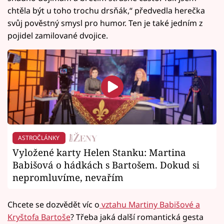
chtěla být u toho trochu drsňák,“ předvedla herečka
svůj pověstný smysl pro humor. Ten je také jedním z
pojidel zamilované dvojice.
ASTROČLÁNKY
Vyložené karty Helen Stanku: Martina
Babišová o hádkách s Bartošem. Dokud si
nepromluvíme, nevařím
Chcete se dozvědět víc o
vztahu Martiny Babišové a
Kryštofa Bartoše
? Třeba jaká další romantická gesta