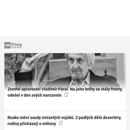
Zemřel spisovatel Vladimír Páral. Na jeho knihy se stály fronty,
odešel v den svých narozenin
Rusko mění osudy zmizelých vojáků. Z padlých dělá dezertéry,
rodiny přicházejí o miliony