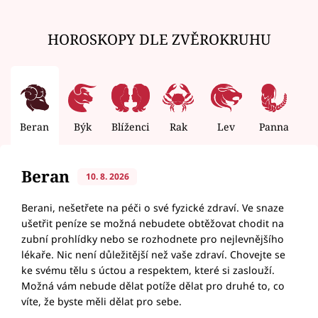
HOROSKOPY DLE ZVĚROKRUHU
Beran
Býk
Blíženci
Rak
Lev
Panna
V
Beran
10. 8. 2026
Berani, nešetřete na péči o své fyzické zdraví. Ve snaze
ušetřit peníze se možná nebudete obtěžovat chodit na
zubní prohlídky nebo se rozhodnete pro nejlevnějšího
lékaře. Nic není důležitější než vaše zdraví. Chovejte se
ke svému tělu s úctou a respektem, které si zaslouží.
Možná vám nebude dělat potíže dělat pro druhé to, co
víte, že byste měli dělat pro sebe.