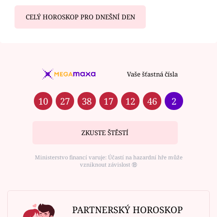
CELÝ HOROSKOP PRO DNEŠNÍ DEN
Vaše šťastná čísla
10
27
38
17
12
46
2
ZKUSTE ŠTĚSTÍ
Ministerstvo financí varuje: Účastí na hazardní hře může
vzniknout závislost ⑱
PARTNERSKÝ HOROSKOP