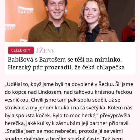
CELEBRITY
Babišová s Bartošem se těší na miminko.
Herecký pár prozradil, že čeká chlapečka
„Udělal to, když jsme byli na dovolené v Řecku. Šli jsme
do kopce nad Lindosem, nad takovou krásnou řeckou
vesničkou. Chvíli jsme tam pak spolu seděli, už se
stmívalo a my jenom koukali na ta světýlka. Kolem nás
byla spousta koček. Bylo to moc hezké,“ převyprávěla
herečka, jaké kulisy k zásnubám její partner připravil.
„Snažila jsem se moc nebrečet, protože já se velmi
snadno dojímám a brečím strašně často. Tak jsem