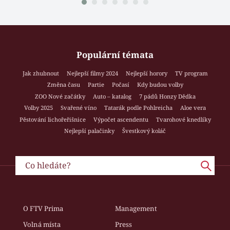
Populární témata
Jak zhubnout
Nejlepší filmy 2024
Nejlepší horory
TV program
Změna času
Partie
Počasí
Kdy budou volby
ZOO Nové začátky
Auto – katalog
7 pádů Honzy Dědka
Volby 2025
Svařené víno
Tatarák podle Pohlreicha
Aloe vera
Pěstování lichořeřišnice
Výpočet ascendentu
Tvarohové knedlíky
Nejlepší palačinky
Švestkový koláč
O FTV Prima
Management
Volná místa
Press