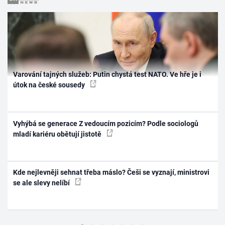
Varování tajných služeb: Putin chystá test NATO. Ve hře je i
útok na české sousedy
Vyhýbá se generace Z vedoucím pozicím? Podle sociologů
mladí kariéru obětují jistotě
Kde nejlevněji sehnat třeba máslo? Češi se vyznají, ministrovi
se ale slevy nelíbí