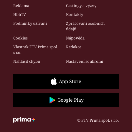
Reklama
Castingy a výzvy
HbbTV
Kontakty
Podmínky užívání
Zpracování osobních
údajů
Cookies
Nápověda
Vlastník FTV Prima spol.
Redakce
s r.o.
Nahlásit chybu
Nastavení soukromí
App Store
Google Play
© FTV Prima spol. s r.o.