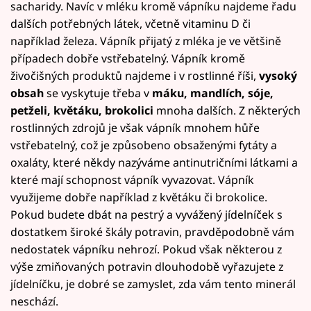
sacharidy. Navíc v mléku kromě vápníku najdeme řadu
dalších potřebných látek, včetně vitaminu D či
například železa. Vápník přijatý z mléka je ve většině
případech dobře vstřebatelný. Vápník kromě
živočišných produktů najdeme i v rostlinné říši,
vysoký
obsah
se vyskytuje třeba v
máku, mandlích, sóje,
petželi, květáku, brokolici
mnoha dalších. Z některých
rostlinných zdrojů je však vápník mnohem hůře
vstřebatelný, což je způsobeno obsaženými fytáty a
oxaláty, které někdy nazýváme antinutričními látkami a
které mají schopnost vápník vyvazovat. Vápník
využijeme dobře například z květáku či brokolice.
Pokud budete dbát na pestrý a vyvážený jídelníček s
dostatkem široké škály potravin, pravděpodobně vám
nedostatek vápníku nehrozí. Pokud však některou z
výše zmiňovaných potravin dlouhodobě vyřazujete z
jídelníčku, je dobré se zamyslet, zda vám tento minerál
neschází.