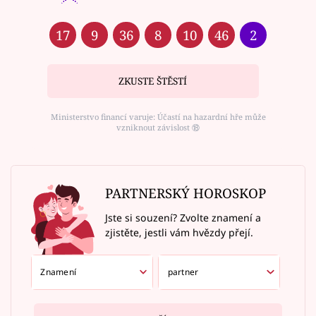
17
9
36
8
10
46
2
ZKUSTE ŠTĚSTÍ
Ministerstvo financí varuje: Účastí na hazardní hře může
vzniknout závislost ⑱
PARTNERSKÝ HOROSKOP
Jste si souzení? Zvolte znamení a
zjistěte, jestli vám hvězdy přejí.