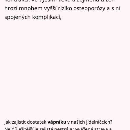
hrozí mnohem vyšší riziko osteoporózy a s ní
spojených komplikací,
Jak zajistit dostatek
vápníku
v našich jídelníčcích?
Nejdůležitější je zajisté pestrá a vyvážená strava a