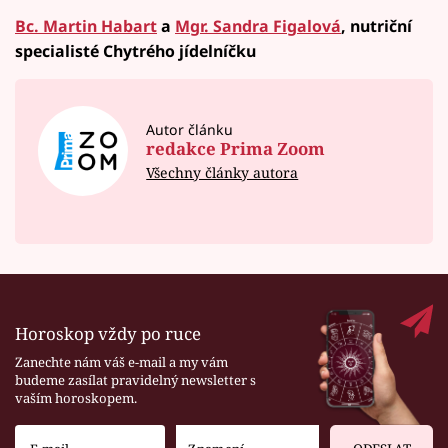
Bc. Martin Habart
a
Mgr. Sandra Figalová
, nutriční
specialisté Chytrého jídelníčku
Autor článku
redakce Prima Zoom
Všechny články autora
Horoskop vždy po ruce
Zanechte nám váš e-mail a my vám
budeme zasílat pravidelný newsletter s
vaším horoskopem.