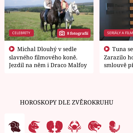
CELEBRITY
SERIÁLY A FIL
8 fotografií
Michal Dlouhý v sedle
Tuna se chtěl vrátit domů.
slavného filmového koně.
Zarazilo ho
Jezdil na něm i Draco Malfoy
smlouvě př
zemřít
HOROSKOPY DLE ZVĚROKRUHU