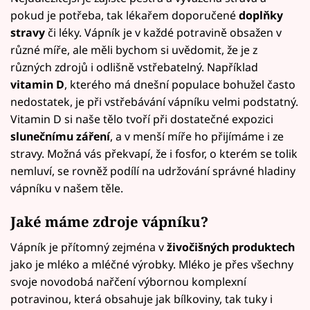
pokud je potřeba, tak lékařem doporučené
doplňky
stravy
či léky. Vápník je v každé potravině obsažen v
různé míře, ale měli bychom si uvědomit, že je z
různých zdrojů i odlišně vstřebatelný. Například
vitamin D
, kterého má dnešní populace bohužel často
nedostatek, je při vstřebávání vápníku velmi podstatný.
Vitamin D si naše tělo tvoří při dostatečné expozici
slunečnímu záření
, a v menší míře ho přijímáme i ze
stravy. Možná vás překvapí, že i fosfor, o kterém se tolik
nemluví, se rovněž podílí na udržování správné hladiny
vápníku v našem těle.
Jaké máme zdroje vápníku?
Vápník je přítomný zejména v
živočišných produktech
jako je mléko a mléčné výrobky. Mléko je přes všechny
svoje novodobá nařčení výbornou komplexní
potravinou, která obsahuje jak bílkoviny, tak tuky i