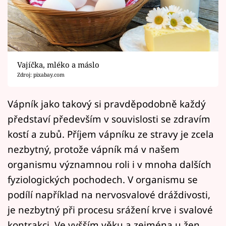
Horoskopy
Sledujte prima+
Filmový festival Karlovy Vary
Vajíčka, mléko a máslo
Pořady
Zdroj: pixabay.com
Mámy sobě
Vápník jako takový si pravděpodobně každý
představí především v souvislosti se zdravím
Přihlášení
kostí a zubů. Příjem vápníku ze stravy je zcela
nezbytný, protože vápník má v našem
organismu významnou roli i v mnoha dalších
Sledujte nás
fyziologických pochodech. V organismu se
podílí například na nervosvalové dráždivosti,
je nezbytný při procesu srážení krve i svalové
kontrakci. Ve vyšším věku a zejména u žen