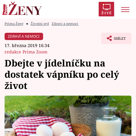
ŽIVĚ
Prima Ženy
■
Životní styl
Zdraví a nemoci
Trendy:
Polabí
Inspekce
Prostřeno!
AYTO?
ZDRAVÍ A NEMOCI
SDÍLET
Módní alarm
Zrádci
Proměny
17. března 2019 16:34
redakce Prima Zoom
Dbejte v jídelníčku na
dostatek vápníku po celý
Témata
život
Celebrity
Vztahy
Seriály