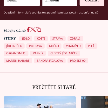
ODESLAT
Odesláním formuláře souhlasíte s
podmínkami zpracování osobních údajů
Sdílejte článek
ŠTÍTKY
JÍDLO
KOSTI
STRAVA
ZDRAVÍ
JÍDELNÍČEK
POTRAVA
MLÉKO
VITAMÍN D
PLEŤ
ORGANISMUS
VÁPNÍK
CHYTRÝ JÍDELNÍČEK
MARTIN HABART
SANDRA FIGALOVÁ
PROJEKT 90
PŘEČTĚTE SI TAKÉ