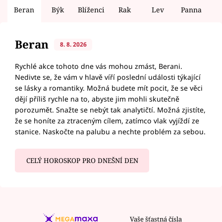
Beran
Býk
Blíženci
Rak
Lev
Panna
V
Beran
8. 8. 2026
Rychlé akce tohoto dne vás mohou zmást, Berani.
Nedivte se, že vám v hlavě víří poslední události týkající
se lásky a romantiky. Možná budete mít pocit, že se věci
dějí příliš rychle na to, abyste jim mohli skutečně
porozumět. Snažte se nebýt tak analytičtí. Možná zjistíte,
že se honíte za ztraceným cílem, zatímco vlak vyjíždí ze
stanice. Naskočte na palubu a nechte problém za sebou.
CELÝ HOROSKOP PRO DNEŠNÍ DEN
Vaše šťastná čísla