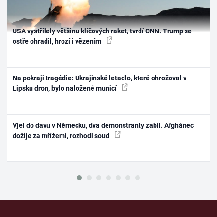
USA vystřílely většinu klíčových raket, tvrdí CNN. Trump se
ostře ohradil, hrozí i vězením
Na pokraji tragédie: Ukrajinské letadlo, které ohrožoval v
Lipsku dron, bylo naložené municí
Vjel do davu v Německu, dva demonstranty zabil. Afghánec
dožije za mřížemi, rozhodl soud