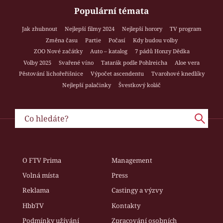
Populární témata
Jak zhubnout
Nejlepší filmy 2024
Nejlepší horory
TV program
Změna času
Partie
Počasí
Kdy budou volby
ZOO Nové začátky
Auto – katalog
7 pádů Honzy Dědka
Volby 2025
Svařené víno
Tatarák podle Pohlreicha
Aloe vera
Pěstování lichořeřišnice
Výpočet ascendentu
Tvarohové knedlíky
Nejlepší palačinky
Švestkový koláč
O FTV Prima
Management
Volná místa
Press
Reklama
Castingy a výzvy
HbbTV
Kontakty
Podmínky užívání
Zpracování osobních