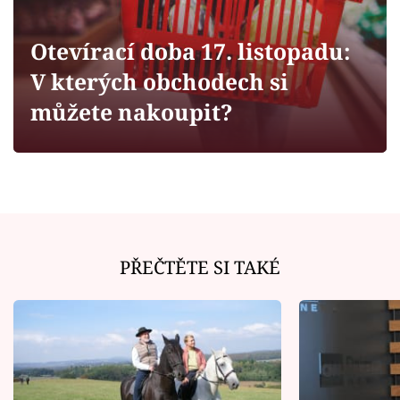
Horoskopy
Sledujte prima+
Otevírací doba 17. listopadu:
V kterých obchodech si
Filmový festival Karlovy Vary
můžete nakoupit?
Pořady
Mámy sobě
Přihlášení
PŘEČTĚTE SI TAKÉ
Sledujte nás