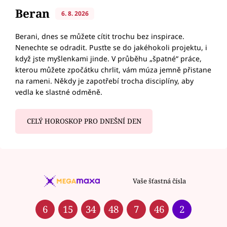
Beran
6. 8. 2026
Berani, dnes se můžete cítit trochu bez inspirace.
Nenechte se odradit. Pusťte se do jakéhokoli projektu, i
když jste myšlenkami jinde. V průběhu „špatné“ práce,
kterou můžete zpočátku chrlit, vám múza jemně přistane
na rameni. Někdy je zapotřebí trocha disciplíny, aby
vedla ke slastné odměně.
CELÝ HOROSKOP PRO DNEŠNÍ DEN
Vaše šťastná čísla
6
15
34
48
7
46
2