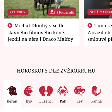
CELEBRITY
SERIÁLY A FIL
8 fotografií
Michal Dlouhý v sedle
Tuna se chtěl vrátit domů.
slavného filmového koně.
Zarazilo ho
Jezdil na něm i Draco Malfoy
smlouvě př
zemřít
HOROSKOPY DLE ZVĚROKRUHU
Beran
Býk
Blíženci
Rak
Lev
Panna
V