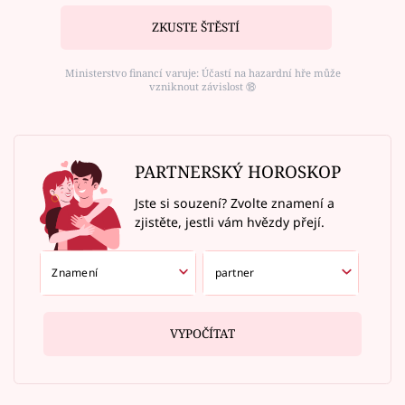
ZKUSTE ŠTĚSTÍ
Ministerstvo financí varuje: Účastí na hazardní hře může
vzniknout závislost ⑱
PARTNERSKÝ HOROSKOP
Jste si souzení? Zvolte znamení a
zjistěte, jestli vám hvězdy přejí.
VYPOČÍTAT