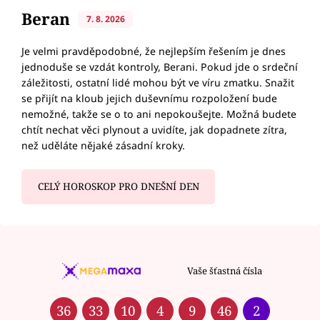
Beran
7. 8. 2026
Je velmi pravděpodobné, že nejlepším řešením je dnes
jednoduše se vzdát kontroly, Berani. Pokud jde o srdeční
záležitosti, ostatní lidé mohou být ve víru zmatku. Snažit
se přijít na kloub jejich duševnímu rozpoložení bude
nemožné, takže se o to ani nepokoušejte. Možná budete
chtít nechat věci plynout a uvidíte, jak dopadnete zítra,
než uděláte nějaké zásadní kroky.
CELÝ HOROSKOP PRO DNEŠNÍ DEN
Vaše šťastná čísla
36
33
10
4
9
46
2