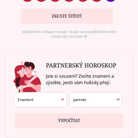
ZKUSTE ŠTĚSTÍ
Ministerstvo financí varuje: Účastí na hazardní hře může
vzniknout závislost ⑱
PARTNERSKÝ HOROSKOP
Jste si souzení? Zvolte znamení a
zjistěte, jestli vám hvězdy přejí.
VYPOČÍTAT