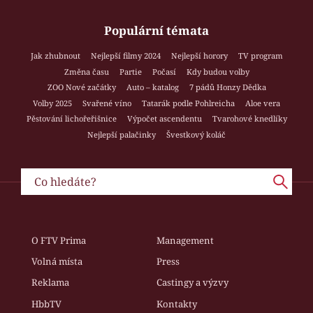
Populární témata
Jak zhubnout
Nejlepší filmy 2024
Nejlepší horory
TV program
Změna času
Partie
Počasí
Kdy budou volby
ZOO Nové začátky
Auto – katalog
7 pádů Honzy Dědka
Volby 2025
Svařené víno
Tatarák podle Pohlreicha
Aloe vera
Pěstování lichořeřišnice
Výpočet ascendentu
Tvarohové knedlíky
Nejlepší palačinky
Švestkový koláč
O FTV Prima
Management
Volná místa
Press
Reklama
Castingy a výzvy
HbbTV
Kontakty