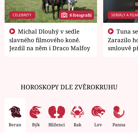
CELEBRITY
SERIÁLY A FIL
8 fotografií
Michal Dlouhý v sedle
Tuna se chtěl vrátit domů.
slavného filmového koně.
Zarazilo ho
Jezdil na něm i Draco Malfoy
smlouvě př
zemřít
HOROSKOPY DLE ZVĚROKRUHU
Beran
Býk
Blíženci
Rak
Lev
Panna
V