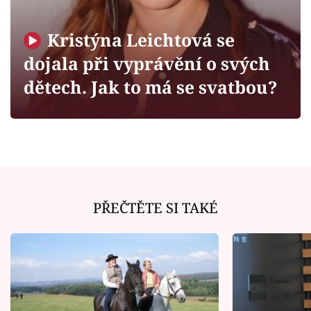
Horoskopy
Sledujte prima+
Kristýna Leichtová se
dojala při vyprávění o svých
Filmový festival Karlovy Vary
dětech. Jak to má se svatbou?
Pořady
Mámy sobě
Přihlášení
PŘEČTĚTE SI TAKÉ
Sledujte nás