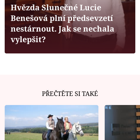
Horoskopy
Hvězda Slunečné Lucie
Sledujte prima+
Benešová plní předsevzetí
nestárnout. Jak se nechala
Filmový festival Karlovy Vary
vylepšit?
Pořady
Mámy sobě
Přihlášení
PŘEČTĚTE SI TAKÉ
Sledujte nás