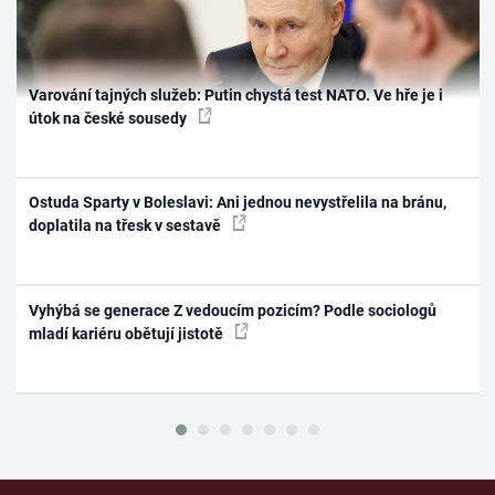
Varování tajných služeb: Putin chystá test NATO. Ve hře je i
útok na české sousedy
Ostuda Sparty v Boleslavi: Ani jednou nevystřelila na bránu,
doplatila na třesk v sestavě
Vyhýbá se generace Z vedoucím pozicím? Podle sociologů
mladí kariéru obětují jistotě