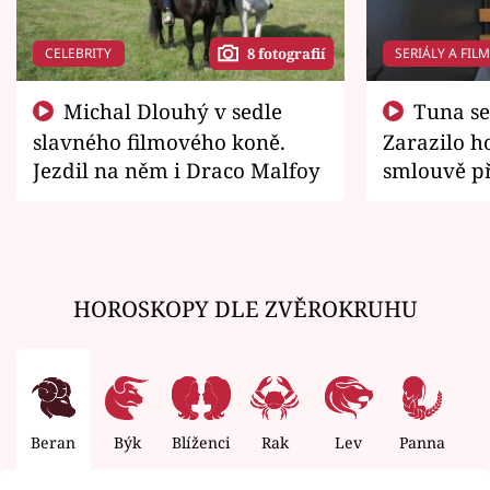
CELEBRITY
SERIÁLY A FIL
8 fotografií
Michal Dlouhý v sedle
Tuna se chtěl vrátit domů.
slavného filmového koně.
Zarazilo ho
Jezdil na něm i Draco Malfoy
smlouvě př
zemřít
HOROSKOPY DLE ZVĚROKRUHU
Beran
Býk
Blíženci
Rak
Lev
Panna
V