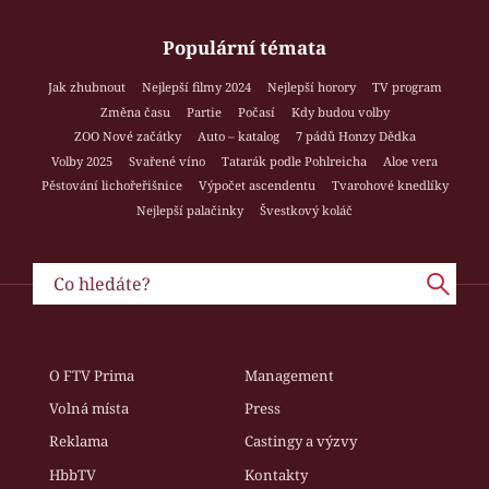
Populární témata
Jak zhubnout
Nejlepší filmy 2024
Nejlepší horory
TV program
Změna času
Partie
Počasí
Kdy budou volby
ZOO Nové začátky
Auto – katalog
7 pádů Honzy Dědka
Volby 2025
Svařené víno
Tatarák podle Pohlreicha
Aloe vera
Pěstování lichořeřišnice
Výpočet ascendentu
Tvarohové knedlíky
Nejlepší palačinky
Švestkový koláč
O FTV Prima
Management
Volná místa
Press
Reklama
Castingy a výzvy
HbbTV
Kontakty