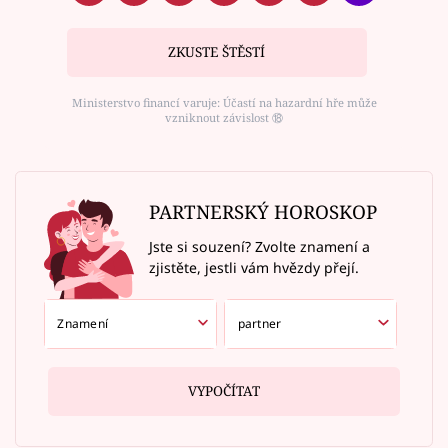
ZKUSTE ŠTĚSTÍ
Ministerstvo financí varuje: Účastí na hazardní hře může
vzniknout závislost ⑱
PARTNERSKÝ HOROSKOP
Jste si souzení? Zvolte znamení a
zjistěte, jestli vám hvězdy přejí.
VYPOČÍTAT