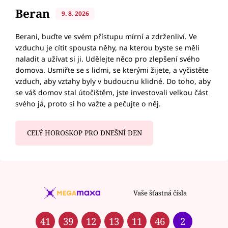
Beran
9. 8. 2026
Berani, buďte ve svém přístupu mírní a zdrženliví. Ve
vzduchu je cítit spousta něhy, na kterou byste se měli
naladit a užívat si ji. Udělejte něco pro zlepšení svého
domova. Usmiřte se s lidmi, se kterými žijete, a vyčistěte
vzduch, aby vztahy byly v budoucnu klidné. Do toho, aby
se váš domov stal útočištěm, jste investovali velkou část
svého já, proto si ho važte a pečujte o něj.
CELÝ HOROSKOP PRO DNEŠNÍ DEN
Vaše šťastná čísla
41
39
12
13
11
46
2