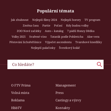
Populární témata
Jak zhubnout
Nejlepší filmy 2024
Nejlepší horory
TV program
Změna času
Partie
Počasí
Kdy budou volby
ZOO Nové začátky
Auto – katalog
7 pádů Honzy Dědka
Volby 2025
Svařené víno
Tatarák podle Pohlreicha
Aloe vera
Pěstování lichořeřišnice
Výpočet ascendentu
Tvarohové knedlíky
Nejlepší palačinky
Švestkový koláč
O FTV Prima
Management
Volná místa
Press
Reklama
Castingy a výzvy
HbbTV
Kontakty