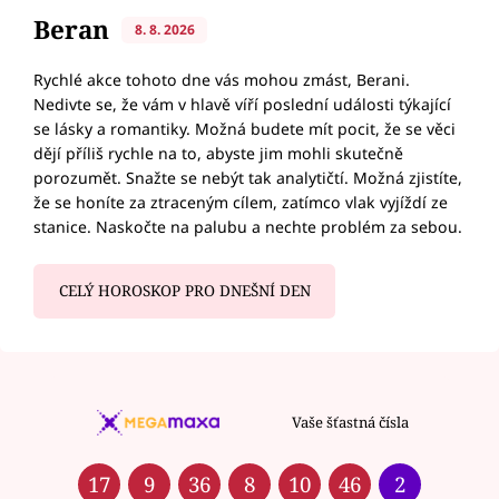
Beran
8. 8. 2026
Rychlé akce tohoto dne vás mohou zmást, Berani.
Nedivte se, že vám v hlavě víří poslední události týkající
se lásky a romantiky. Možná budete mít pocit, že se věci
dějí příliš rychle na to, abyste jim mohli skutečně
porozumět. Snažte se nebýt tak analytičtí. Možná zjistíte,
že se honíte za ztraceným cílem, zatímco vlak vyjíždí ze
stanice. Naskočte na palubu a nechte problém za sebou.
CELÝ HOROSKOP PRO DNEŠNÍ DEN
Vaše šťastná čísla
17
9
36
8
10
46
2