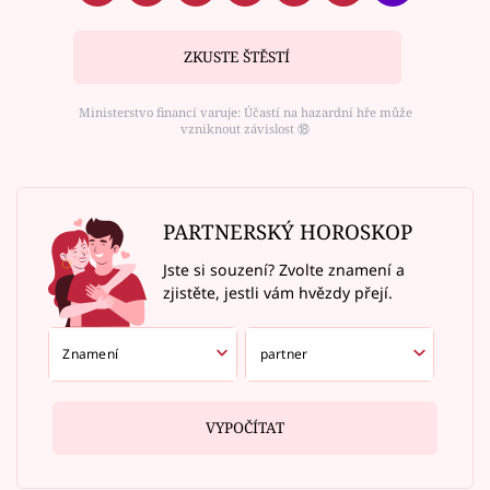
ZKUSTE ŠTĚSTÍ
Ministerstvo financí varuje: Účastí na hazardní hře může
vzniknout závislost ⑱
PARTNERSKÝ HOROSKOP
Jste si souzení? Zvolte znamení a
zjistěte, jestli vám hvězdy přejí.
VYPOČÍTAT