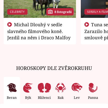
CELEBRITY
SERIÁLY A FIL
8 fotografií
Michal Dlouhý v sedle
Tuna se chtěl vrátit domů.
slavného filmového koně.
Zarazilo ho
Jezdil na něm i Draco Malfoy
smlouvě př
zemřít
HOROSKOPY DLE ZVĚROKRUHU
Beran
Býk
Blíženci
Rak
Lev
Panna
V