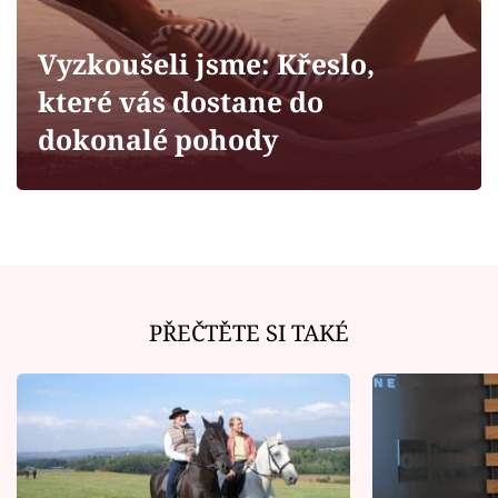
Horoskopy
Sledujte prima+
Vyzkoušeli jsme: Křeslo,
které vás dostane do
Filmový festival Karlovy Vary
dokonalé pohody
Pořady
Mámy sobě
Přihlášení
PŘEČTĚTE SI TAKÉ
Sledujte nás