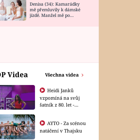
Denisa (34): Kamarádky
mě přemluvily k dámské
jízdě. Manžel mě po
návratu zaskočil
P Videa
Všechna videa
Heidi Janků
vzpomíná na svůj
šatník z 80. let -
Shopaholičky
AYTO - Za scénou
natáčení v Thajsku