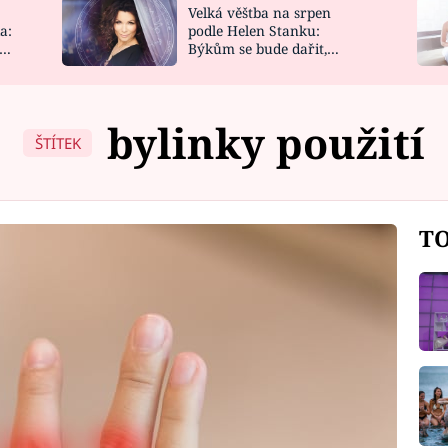
Velká věštba na srpen
NOVINKY
ZAHRADA
a:
podle Helen Stanku:
y
Býkům se bude dařit,
VIDEORECEPTY
DESIGN
Vodnáře čeká jízda
bylinky použití
ŠTÍTEK
TO