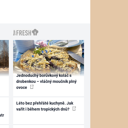
Jednoduchý borůvkový koláč s
drobenkou – vláčný moučník plný
ovoce
Léto bez přehřáté kuchyně. Jak
vařit i během tropických dnů?
atr