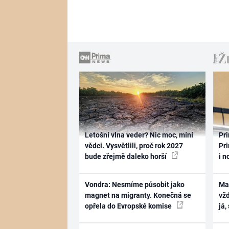
Letošní vlna veder? Nic moc, míní
Pri
vědci. Vysvětlili, proč rok 2027
Pri
bude zřejmě daleko horší
i n
Vondra: Nesmíme působit jako
Ma
magnet na migranty. Konečná se
vž
opřela do Evropské komise
já,