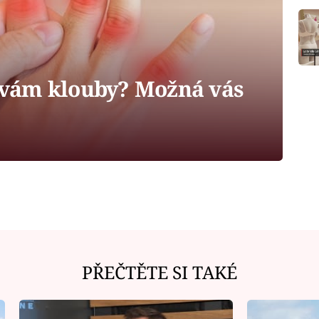
í vám klouby? Možná vás
PŘEČTĚTE SI TAKÉ