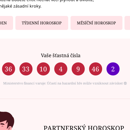
nějaké zásadní kroky.
DEN
TÝDENNÍ HOROSKOP
MĚSÍČNÍ HOROSKOP
Vaše šťastná čísla
36
33
10
4
9
46
2
Ministerstvo financí varuje: Účastí na hazardní hře může vzniknout závislost ⑱
PARTNERSKÝ HOROSKOP