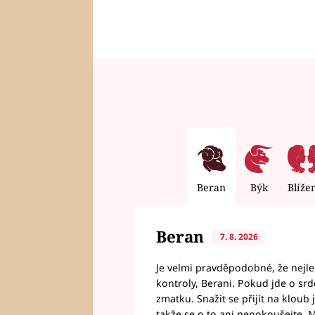
Beran
Býk
Blíže
Beran
7. 8. 2026
Je velmi pravděpodobné, že nejl
kontroly, Berani. Pokud jde o srde
zmatku. Snažit se přijít na klou
takže se o to ani nepokoušejte. M