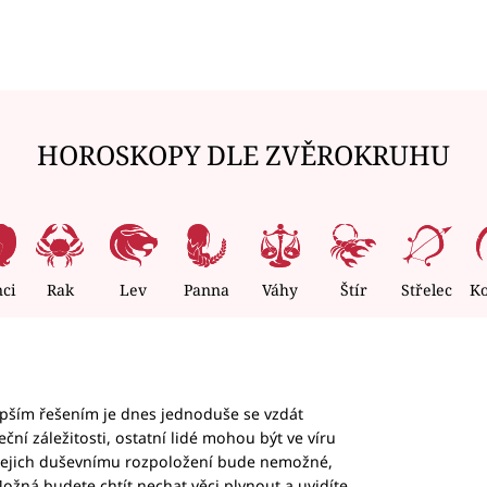
HOROSKOPY DLE ZVĚROKRUHU
nci
Rak
Lev
Panna
Váhy
Štír
Střelec
K
epším řešením je dnes jednoduše se vzdát
ční záležitosti, ostatní lidé mohou být ve víru
b jejich duševnímu rozpoložení bude nemožné,
ožná budete chtít nechat věci plynout a uvidíte,