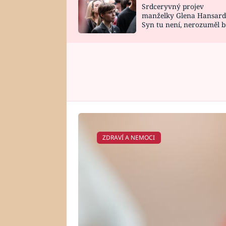
Srdceryvný projev
SNÁŘ
CELEBRITY
manželky Glena Hansard
Syn tu není, nerozuměl b
HOROSKOP NA
VAŘENÍ
tomu, vysvětlila
ROK 2023
ZDRAVÍ A NEMOCI