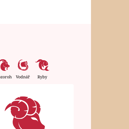
ozoroh
Vodnář
Ryby