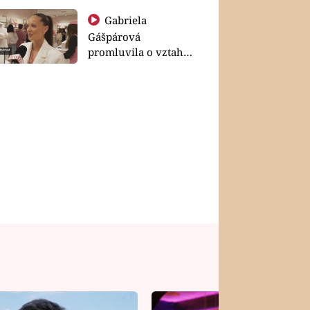
Gabriela
Gášpárová
promluvila o vztahu
a zakládání rodiny