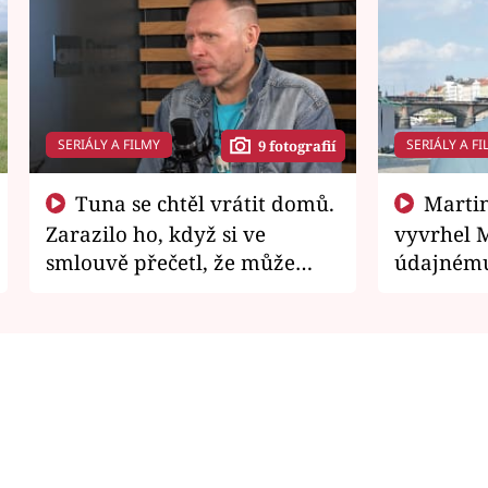
SERIÁLY A FILMY
SERIÁLY A FI
9 fotografií
Tuna se chtěl vrátit domů.
Martin Písařík jako
Zarazilo ho, když si ve
vyvrhel 
smlouvě přečetl, že může
údajnému
zemřít
je v nemil