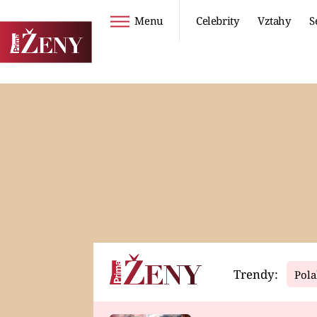
Menu
Celebrity
Vztahy
S
Seriály
Životní styl
ZOO
DIETY A HUBNUTÍ
PROSTŘENO!
CESTOVÁNÍ A
DOVOLENÁ
DUCH
ZDRAVÍ
Trendy:
Pola
Horoskopy
Video
ASTROČLÁNKY
SERIÁLY