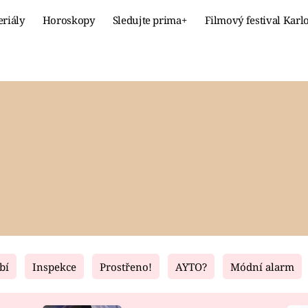
eriály
Horoskopy
Sledujte prima+
Filmový festival Karl
Celebrity
Recept
MÓDA A KRÁSA
HLAVNÍ JÍ
VZTAHY A SEX
SLADKÉ
PRIMA MAMINKA
ZDRAVÉ
bí
Inspekce
Prostřeno!
AYTO?
Módní alarm
Fresh
Living
RECEPTY
BYDLENÍ