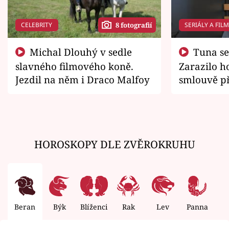
CELEBRITY
SERIÁLY A FIL
8 fotografií
Michal Dlouhý v sedle
Tuna se chtěl vrátit domů.
slavného filmového koně.
Zarazilo ho
Jezdil na něm i Draco Malfoy
smlouvě př
zemřít
HOROSKOPY DLE ZVĚROKRUHU
Beran
Býk
Blíženci
Rak
Lev
Panna
V