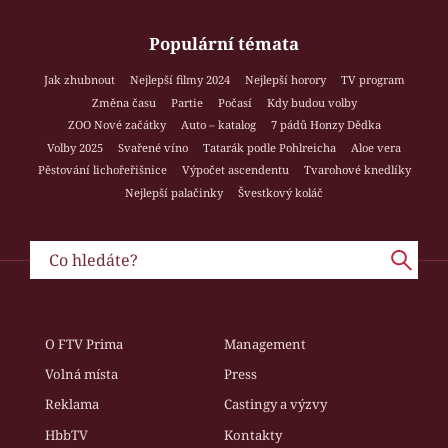
Populární témata
Jak zhubnout
Nejlepší filmy 2024
Nejlepší horory
TV program
Změna času
Partie
Počasí
Kdy budou volby
ZOO Nové začátky
Auto – katalog
7 pádů Honzy Dědka
Volby 2025
Svařené víno
Tatarák podle Pohlreicha
Aloe vera
Pěstování lichořeřišnice
Výpočet ascendentu
Tvarohové knedlíky
Nejlepší palačinky
Švestkový koláč
O FTV Prima
Management
Volná místa
Press
Reklama
Castingy a výzvy
HbbTV
Kontakty