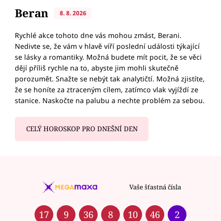
Beran
8. 8. 2026
Rychlé akce tohoto dne vás mohou zmást, Berani.
Nedivte se, že vám v hlavě víří poslední události týkající
se lásky a romantiky. Možná budete mít pocit, že se věci
dějí příliš rychle na to, abyste jim mohli skutečně
porozumět. Snažte se nebýt tak analytičtí. Možná zjistíte,
že se honíte za ztraceným cílem, zatímco vlak vyjíždí ze
stanice. Naskočte na palubu a nechte problém za sebou.
CELÝ HOROSKOP PRO DNEŠNÍ DEN
Vaše šťastná čísla
17
9
36
8
10
46
2