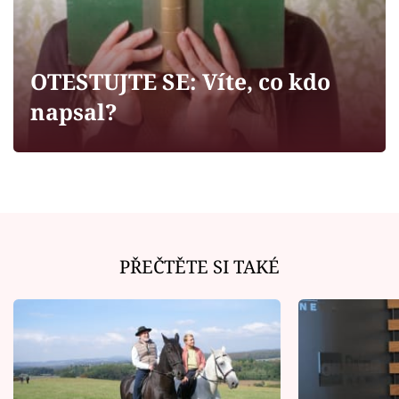
Horoskopy
Sledujte prima+
OTESTUJTE SE: Víte, co kdo
Filmový festival Karlovy Vary
napsal?
Pořady
Mámy sobě
Přihlášení
PŘEČTĚTE SI TAKÉ
Sledujte nás