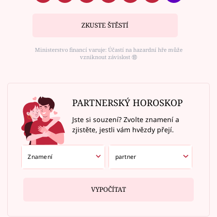
ZKUSTE ŠTĚSTÍ
Ministerstvo financí varuje: Účastí na hazardní hře může
vzniknout závislost ⑱
PARTNERSKÝ HOROSKOP
Jste si souzení? Zvolte znamení a
zjistěte, jestli vám hvězdy přejí.
VYPOČÍTAT