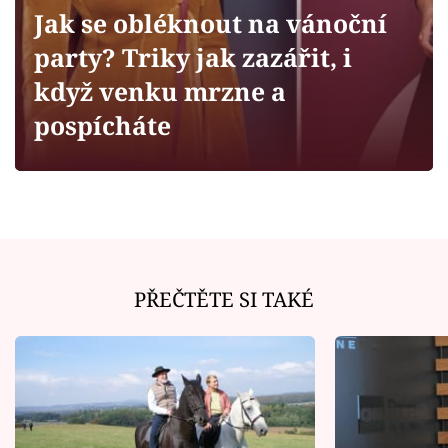
Horoskopy
Jak se obléknout na vánoční
Sledujte prima+
party? Triky jak zazářit, i
když venku mrzne a
Filmový festival Karlovy Vary
pospícháte
Pořady
Mámy sobě
Přihlášení
PŘEČTĚTE SI TAKÉ
Sledujte nás