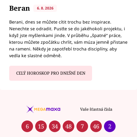
Beran
6. 8. 2026
Berani, dnes se můžete cítit trochu bez inspirace.
Nenechte se odradit. Pusťte se do jakéhokoli projektu, i
když jste myšlenkami jinde. V průběhu „špatné“ práce,
kterou můžete zpočátku chrlit, vám múza jemně přistane
na rameni. Někdy je zapotřebí trocha disciplíny, aby
vedla ke slastné odměně.
CELÝ HOROSKOP PRO DNEŠNÍ DEN
Vaše šťastná čísla
6
15
34
48
7
46
2