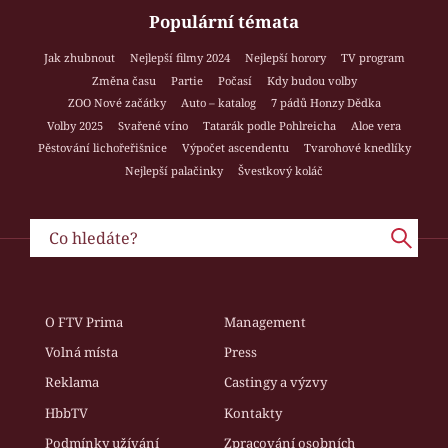
Populární témata
Jak zhubnout
Nejlepší filmy 2024
Nejlepší horory
TV program
Změna času
Partie
Počasí
Kdy budou volby
ZOO Nové začátky
Auto – katalog
7 pádů Honzy Dědka
Volby 2025
Svařené víno
Tatarák podle Pohlreicha
Aloe vera
Pěstování lichořeřišnice
Výpočet ascendentu
Tvarohové knedlíky
Nejlepší palačinky
Švestkový koláč
O FTV Prima
Management
Volná místa
Press
Reklama
Castingy a výzvy
HbbTV
Kontakty
Podmínky užívání
Zpracování osobních