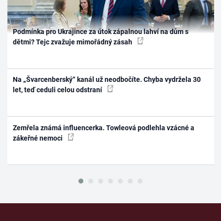
Podmínka pro Ukrajince za útok zápalnou lahví na dům s
dětmi? Tejc zvažuje mimořádný zásah
Na „Švarcenberský“ kanál už neodbočíte. Chyba vydržela 30
let, teď ceduli celou odstraní
Zemřela známá influencerka. Towleová podlehla vzácné a
zákeřné nemoci