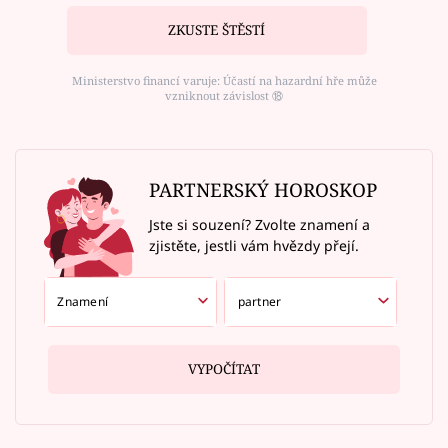
ZKUSTE ŠTĚSTÍ
Ministerstvo financí varuje: Účastí na hazardní hře může
vzniknout závislost ⑱
PARTNERSKÝ HOROSKOP
Jste si souzení? Zvolte znamení a
zjistěte, jestli vám hvězdy přejí.
VYPOČÍTAT