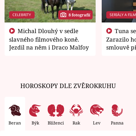
CELEBRITY
SERIÁLY A FIL
8 fotografií
Michal Dlouhý v sedle
Tuna se chtěl vrátit domů.
slavného filmového koně.
Zarazilo ho
Jezdil na něm i Draco Malfoy
smlouvě př
zemřít
HOROSKOPY DLE ZVĚROKRUHU
Beran
Býk
Blíženci
Rak
Lev
Panna
V