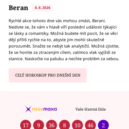
Beran
8. 8. 2026
Rychlé akce tohoto dne vás mohou zmást, Berani.
Nedivte se, že vám v hlavě víří poslední události týkající
se lásky a romantiky. Možná budete mít pocit, že se věci
dějí příliš rychle na to, abyste jim mohli skutečně
porozumět. Snažte se nebýt tak analytičtí. Možná zjistíte,
že se honíte za ztraceným cílem, zatímco vlak vyjíždí ze
stanice. Naskočte na palubu a nechte problém za sebou.
CELÝ HOROSKOP PRO DNEŠNÍ DEN
Vaše šťastná čísla
17
9
36
8
10
46
2