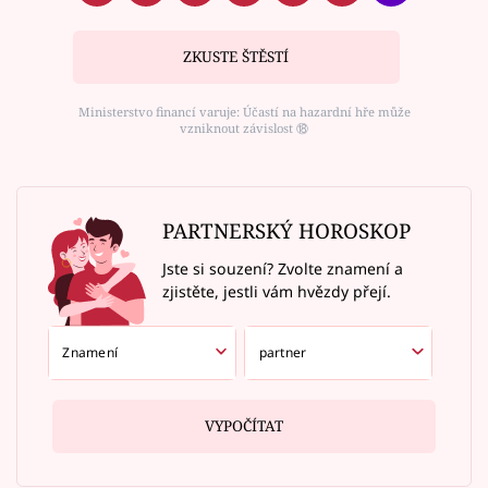
ZKUSTE ŠTĚSTÍ
Ministerstvo financí varuje: Účastí na hazardní hře může
vzniknout závislost ⑱
PARTNERSKÝ HOROSKOP
Jste si souzení? Zvolte znamení a
zjistěte, jestli vám hvězdy přejí.
VYPOČÍTAT