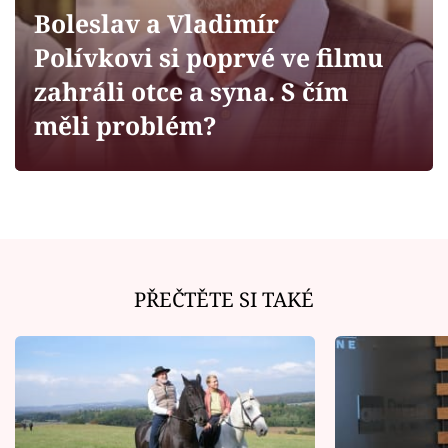
Horoskopy
Boleslav a Vladimír
Sledujte prima+
Polívkovi si poprvé ve filmu
zahráli otce a syna. S čím
Filmový festival Karlovy Vary
měli problém?
Pořady
Mámy sobě
Přihlášení
PŘEČTĚTE SI TAKÉ
Sledujte nás