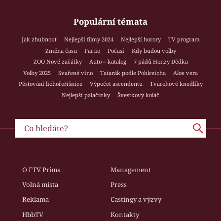
Populární témata
Jak zhubnout
Nejlepší filmy 2024
Nejlepší horory
TV program
Změna času
Partie
Počasí
Kdy budou volby
ZOO Nové začátky
Auto – katalog
7 pádů Honzy Dědka
Volby 2025
Svařené víno
Tatarák podle Pohlreicha
Aloe vera
Pěstování lichořeřišnice
Výpočet ascendentu
Tvarohové knedlíky
Nejlepší palačinky
Švestkový koláč
O FTV Prima
Management
Volná místa
Press
Reklama
Castingy a výzvy
HbbTV
Kontakty