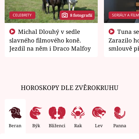
CELEBRITY
SERIÁLY A FIL
8 fotografií
Michal Dlouhý v sedle
Tuna se chtěl vrátit domů.
slavného filmového koně.
Zarazilo ho
Jezdil na něm i Draco Malfoy
smlouvě př
zemřít
HOROSKOPY DLE ZVĚROKRUHU
Beran
Býk
Blíženci
Rak
Lev
Panna
V