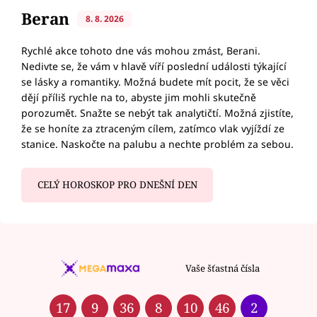
Beran
8. 8. 2026
Rychlé akce tohoto dne vás mohou zmást, Berani.
Nedivte se, že vám v hlavě víří poslední události týkající
se lásky a romantiky. Možná budete mít pocit, že se věci
dějí příliš rychle na to, abyste jim mohli skutečně
porozumět. Snažte se nebýt tak analytičtí. Možná zjistíte,
že se honíte za ztraceným cílem, zatímco vlak vyjíždí ze
stanice. Naskočte na palubu a nechte problém za sebou.
CELÝ HOROSKOP PRO DNEŠNÍ DEN
Vaše šťastná čísla
17
9
36
8
10
46
2