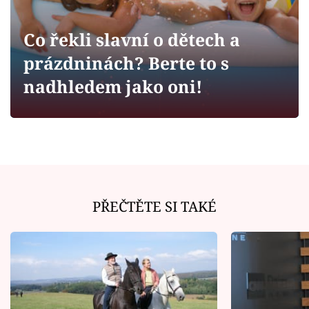
Horoskopy
Sledujte prima+
Co řekli slavní o dětech a
prázdninách? Berte to s
Filmový festival Karlovy Vary
nadhledem jako oni!
Pořady
Mámy sobě
Přihlášení
PŘEČTĚTE SI TAKÉ
Sledujte nás