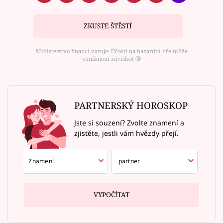
ZKUSTE ŠTĚSTÍ
Ministerstvo financí varuje: Účastí na hazardní hře může
vzniknout závislost ⑱
PARTNERSKÝ HOROSKOP
Jste si souzení? Zvolte znamení a
zjistěte, jestli vám hvězdy přejí.
VYPOČÍTAT