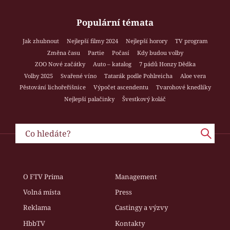
Populární témata
Jak zhubnout
Nejlepší filmy 2024
Nejlepší horory
TV program
Změna času
Partie
Počasí
Kdy budou volby
ZOO Nové začátky
Auto – katalog
7 pádů Honzy Dědka
Volby 2025
Svařené víno
Tatarák podle Pohlreicha
Aloe vera
Pěstování lichořeřišnice
Výpočet ascendentu
Tvarohové knedlíky
Nejlepší palačinky
Švestkový koláč
O FTV Prima
Management
Volná místa
Press
Reklama
Castingy a výzvy
HbbTV
Kontakty