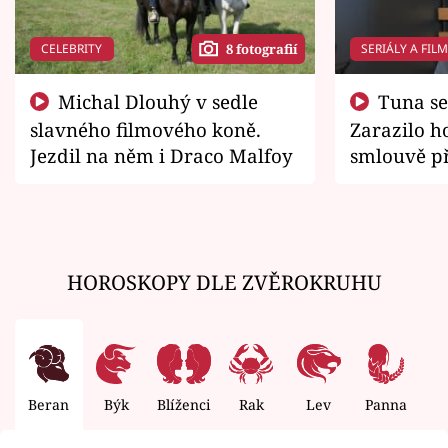
CELEBRITY
SERIÁLY A FIL
8 fotografií
Michal Dlouhý v sedle
Tuna se chtěl vrátit domů.
slavného filmového koně.
Zarazilo ho
Jezdil na něm i Draco Malfoy
smlouvě př
zemřít
HOROSKOPY DLE ZVĚROKRUHU
Beran
Býk
Blíženci
Rak
Lev
Panna
V