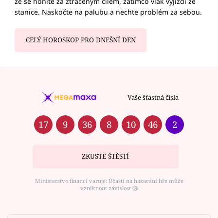
že se honíte za ztraceným cílem, zatímco vlak vyjíždí ze
stanice. Naskočte na palubu a nechte problém za sebou.
CELÝ HOROSKOP PRO DNEŠNÍ DEN
Vaše šťastná čísla
17
9
36
8
10
46
2
ZKUSTE ŠTĚSTÍ
Ministerstvo financí varuje: Účastí na hazardní hře může
vzniknout závislost ⑱