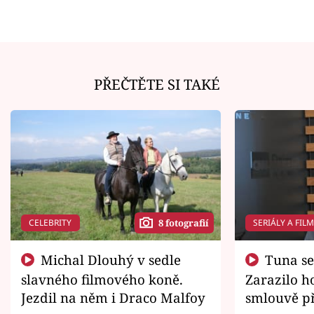
PŘEČTĚTE SI TAKÉ
CELEBRITY
SERIÁLY A FIL
8 fotografií
Michal Dlouhý v sedle
Tuna se chtěl vrátit domů.
slavného filmového koně.
Zarazilo ho
Jezdil na něm i Draco Malfoy
smlouvě př