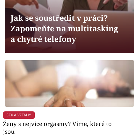
Horoskopy
Sledujte prima+
Jak se soustředit v práci?
Zapomeňte na multitasking
Filmový festival Karlovy Vary
a chytré telefony
Pořady
Mámy sobě
Přihlášení
Sledujte nás
SEX A VZTAHY
Ženy s nejvíce orgasmy? Víme, které to
jsou