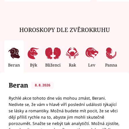
zemřít
HOROSKOPY DLE ZVĚROKRUHU
Beran
Býk
Blíženci
Rak
Lev
Panna
V
Beran
8. 8. 2026
Rychlé akce tohoto dne vás mohou zmást, Berani.
Nedivte se, že vám v hlavě víří poslední události týkající
se lásky a romantiky. Možná budete mít pocit, že se věci
dějí příliš rychle na to, abyste jim mohli skutečně
porozumět. Snažte se nebýt tak analytičtí. Možná zjistíte,