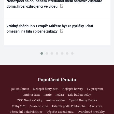
Nebezpečí na oblíbeném středomořském ostrově: Zůstaňte
doma, hrozí ozbrojenci ve videu
Zrádný sběr hub v Evropě: Můžete být za pytláky. Platí
omezení na kila i plošné zákazy
Populární témata
Jak zhubnout
Nejlepší filmy 2024
Nejlepší horory
TV program
Změna času
Partie
Počasí
Kdy budou volby
ZOO Nové začátky
Auto – katalog
7 pádů Honzy Dědka
Volby 2025
Svařené víno
Tatarák podle Pohlreicha
Aloe vera
Pěstování lichořeřišnice
Výpočet ascendentu
Tvarohové knedlíky