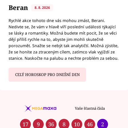
Beran
8. 8. 2026
Rychlé akce tohoto dne vás mohou zmást, Berani.
Nedivte se, že vám v hlavě víří poslední události týkající
se lásky a romantiky. Možná budete mít pocit, že se věci
dějí příliš rychle na to, abyste jim mohli skutečně
porozumět. Snažte se nebýt tak analytičtí. Možná zjistíte,
že se honíte za ztraceným cílem, zatímco vlak vyjíždí ze
stanice. Naskočte na palubu a nechte problém za sebou.
CELÝ HOROSKOP PRO DNEŠNÍ DEN
Vaše šťastná čísla
17
9
36
8
10
46
2