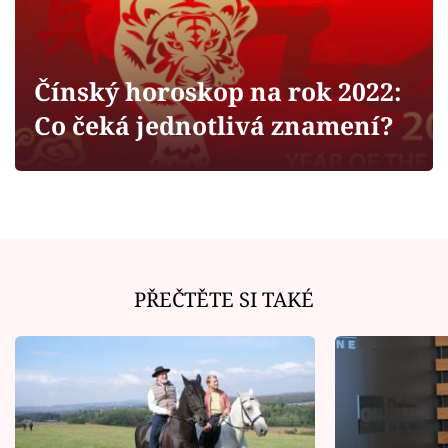
Horoskopy
Sledujte prima+
Čínský horoskop na rok 2022:
Filmový festival Karlovy Vary
Co čeká jednotlivá znamení?
Pořady
Mámy sobě
Přihlášení
PŘEČTĚTE SI TAKÉ
Sledujte nás