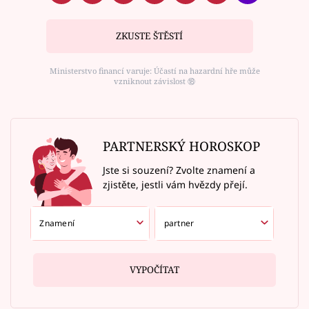
ZKUSTE ŠTĚSTÍ
Ministerstvo financí varuje: Účastí na hazardní hře může
vzniknout závislost ⑱
PARTNERSKÝ HOROSKOP
Jste si souzení? Zvolte znamení a
zjistěte, jestli vám hvězdy přejí.
VYPOČÍTAT