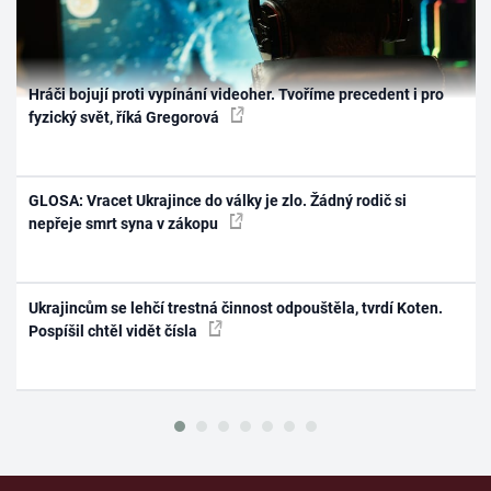
Hráči bojují proti vypínání videoher. Tvoříme precedent i pro
fyzický svět, říká Gregorová
GLOSA: Vracet Ukrajince do války je zlo. Žádný rodič si
nepřeje smrt syna v zákopu
Ukrajincům se lehčí trestná činnost odpouštěla, tvrdí Koten.
Pospíšil chtěl vidět čísla