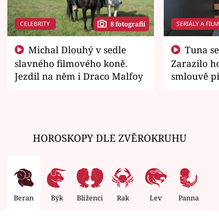
CELEBRITY
SERIÁLY A FIL
8 fotografií
Michal Dlouhý v sedle
Tuna se chtěl vrátit domů.
slavného filmového koně.
Zarazilo ho
Jezdil na něm i Draco Malfoy
smlouvě př
zemřít
HOROSKOPY DLE ZVĚROKRUHU
Beran
Býk
Blíženci
Rak
Lev
Panna
V