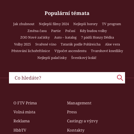
Populární témata
Jak zhubnout
Nejlepší filmy 2024
Nejlepší horory
TV program
Změna času
Partie
Počasí
Kdy budou volby
ZOO Nové začátky
Auto – katalog
7 pádů Honzy Dědka
Volby 2025
Svařené víno
Tatarák podle Pohlreicha
Aloe vera
Pěstování lichořeřišnice
Výpočet ascendentu
Tvarohové knedlíky
Nejlepší palačinky
Švestkový koláč
O FTV Prima
Management
Volná místa
Press
Reklama
Castingy a výzvy
HbbTV
Kontakty