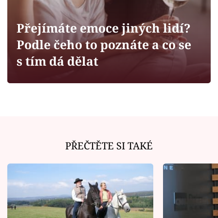
Horoskopy
Sledujte prima+
Přejímáte emoce jiných lidí?
Podle čeho to poznáte a co se
Filmový festival Karlovy Vary
s tím dá dělat
Pořady
Mámy sobě
Přihlášení
PŘEČTĚTE SI TAKÉ
Sledujte nás