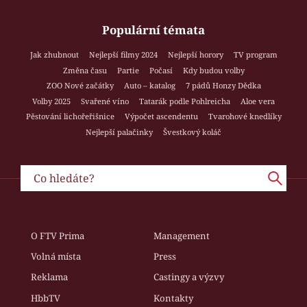
Populární témata
Jak zhubnout
Nejlepší filmy 2024
Nejlepší horory
TV program
Změna času
Partie
Počasí
Kdy budou volby
ZOO Nové začátky
Auto – katalog
7 pádů Honzy Dědka
Volby 2025
Svařené víno
Tatarák podle Pohlreicha
Aloe vera
Pěstování lichořeřišnice
Výpočet ascendentu
Tvarohové knedlíky
Nejlepší palačinky
Švestkový koláč
O FTV Prima
Management
Volná místa
Press
Reklama
Castingy a výzvy
HbbTV
Kontakty