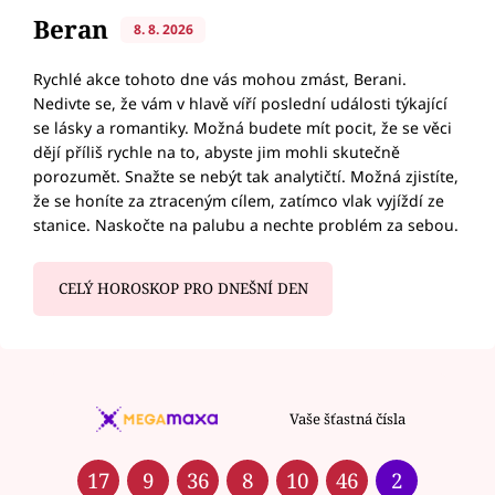
Beran
8. 8. 2026
Rychlé akce tohoto dne vás mohou zmást, Berani.
Nedivte se, že vám v hlavě víří poslední události týkající
se lásky a romantiky. Možná budete mít pocit, že se věci
dějí příliš rychle na to, abyste jim mohli skutečně
porozumět. Snažte se nebýt tak analytičtí. Možná zjistíte,
že se honíte za ztraceným cílem, zatímco vlak vyjíždí ze
stanice. Naskočte na palubu a nechte problém za sebou.
CELÝ HOROSKOP PRO DNEŠNÍ DEN
Vaše šťastná čísla
17
9
36
8
10
46
2