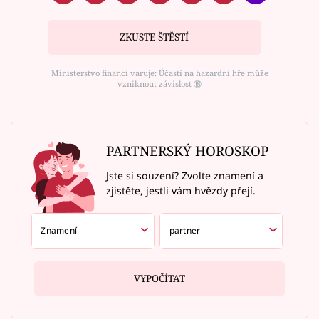
ZKUSTE ŠTĚSTÍ
Ministerstvo financí varuje: Účastí na hazardní hře může
vzniknout závislost ⑱
PARTNERSKÝ HOROSKOP
Jste si souzení? Zvolte znamení a
zjistěte, jestli vám hvězdy přejí.
VYPOČÍTAT