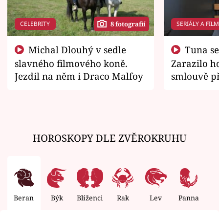
CELEBRITY
SERIÁLY A FIL
8 fotografií
Michal Dlouhý v sedle
Tuna se chtěl vrátit domů.
slavného filmového koně.
Zarazilo ho
Jezdil na něm i Draco Malfoy
smlouvě př
zemřít
HOROSKOPY DLE ZVĚROKRUHU
Beran
Býk
Blíženci
Rak
Lev
Panna
V